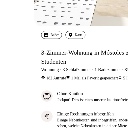
Bilder
Karte
3-Zimmer-Wohnung in Móstoles zu
Studenten
Wohnung
3
Schlafzimmer
1
Badezimmer
8
visibility
favorite
person
182
Aufrufe
1
Mal als Favorit gespeichert
5
I
Ohne Kaution
Jackpot! Dies ist eines unserer kautionsfre
Einige Rechnungen inbegriffen
euro
Einige Nebenkosten sind inbegriffen, andere
sehen, welche Nebenkosten in deiner Miete 