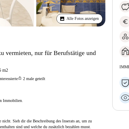
Alle Fotos anzeigen
euro
 vermieten, nur für Berufstätige und
IMM
5
m2
ios_share
nteressierte
2
male geteilt
ien Immobilien.
 nicht. Sieh dir die Beschreibung des Inserats an, um zu
enthalten sind und welche du zusätzlich bezahlen musst.