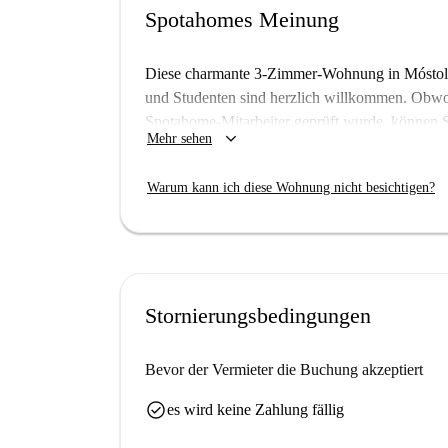
Spotahomes Meinung
Diese charmante 3-Zimmer-Wohnung in Móstoles i
und Studenten sind herzlich willkommen. Obwoh
Spotahome-Mitarbeiter geprüft wurde, können Si
keyboard_arrow_down
Mehr sehen
Vermieter einem gründlichen Auswahlverfahren
anderem über eine voll ausgestattete Küche, ei
Warum kann ich diese Wohnung nicht besichtigen?
Gemeinschaftswaschmaschine.
Móstoles bietet mit Restaurants wie Punto Cena
hohen Komfort. Auch Supermärkte wie Dia und
entfernt.
Stornierungsbedingungen
Bevor der Vermieter die Buchung akzeptiert
check_circle
es wird keine Zahlung fällig