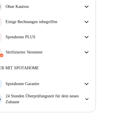
Ohne Kaution
Jackpot! Dies ist eines unserer kautionsfreien
Immobilien.
Einige Rechnungen inbegriffen
Einige Nebenkosten sind inbegriffen, andere nicht.
Sieh dir die Beschreibung des Inserats an, um zu
Spotahome PLUS
sehen, welche Nebenkosten in deiner Miete enthalten
Bietet den sichersten Aufenthalt für unsere Mieter,
sind und welche du zusätzlich bezahlen musst.
indem Zugang zu höchsten Sicherheitsstandards und
Verifizierter Vermieter
zusätzlicher Unterstützung während der Mietdauer
Professionell
·
8 Monate
bei uns
gewährt wird.
Mehr anzeigen
Mehr über diesen Vermieter
ER MIT SPOTAHOME
Mehr über die Verifizierung
Spotahome Garantie
Falls der Vermieter deine Buchung kurzfristig
24 Stunden Überprüfungszeit für dein neues
storniert, werden wir dir entweder A) ein Hotel
Zuhause
bezahlen und dir helfen eine neue Wohnung zu
Bei Abweichungen vom Inserat, melde dich sofort
finden oder B) den gezahlten Betrag vollständig
innerhalb von 24 Stunden, damit wir das Problem
zurückerstatten.
lösen können.