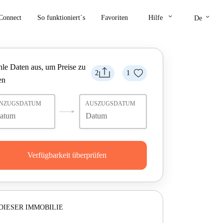
keyboard_arrow_down
keyboard_arrow_down
Connect
So funktioniert´s
Favoriten
Hilfe
De
le Daten aus, um Preise zu
2
1
en
INZUGSDATUM
AUSZUGSDATUM
Verfügbarkeit überprüfen
DIESER IMMOBILIE