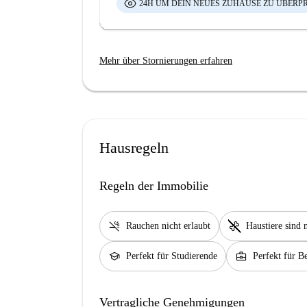
24H UM DEIN NEUES ZUHAUSE ZU ÜBERP
Mehr über Stornierungen erfahren
Hausregeln
Regeln der Immobilie
smoke_free
pet_supplies
Rauchen nicht erlaubt
Haustiere sind n
school
business_center
Perfekt für Studierende
Perfekt für Be
Vertragliche Genehmigungen