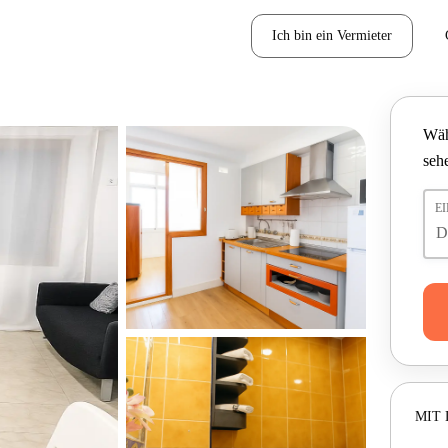
Ich bin ein Vermieter
Wäh
seh
E
MIT 