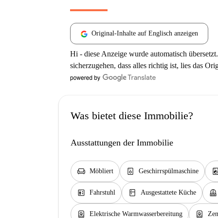
Original-Inhalte auf Englisch anzeigen
Hi - diese Anzeige wurde automatisch übersetzt.
sicherzugehen, dass alles richtig ist, lies das Ori
Was bietet diese Immobilie?
Ausstattungen der Immobilie
chair
dishwasher_gen
local_laundry_se
Möbliert
Geschirrspülmaschine
elevator
kitchen
balcony
Fahrstuhl
Ausgestattete Küche
water_heater
water_heater
Elektrische Warmwasserbereitung
Zen