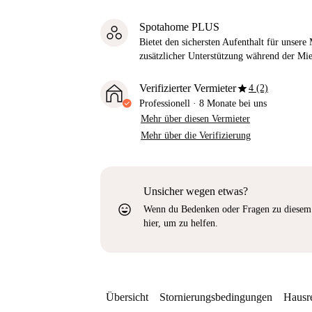
Spotahome PLUS
Bietet den sichersten Aufenthalt für unser
zusätzlicher Unterstützung während der Mi
star
Verifizierter Vermieter
4 (2)
Professionell
·
8 Monate
bei uns
Mehr über diesen Vermieter
Mehr über die Verifizierung
Unsicher wegen etwas?
sentiment_very_satisfied
Wenn du Bedenken oder Fragen zu diesem 
hier, um zu helfen.
Übersicht
Stornierungsbedingungen
Hausr