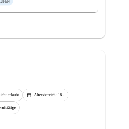
RÜFEN
calendar_month
icht erlaubt
Altersbereich: 18 -
rufstätige