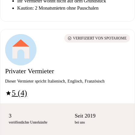
Ihr Vermieter wohnt nicht auf dem Grundstück
Kaution: 2 Monatsmieten ohne Pauschalen
check_circle
VERIFIZIERT VON SPOTAHOME
Privater Vermieter
Dieser Vermieter spricht Italienisch, Englisch, Französisch
5 (4)
star
3
Seit 2019
veröffentlichte Unterkünfte
bei uns