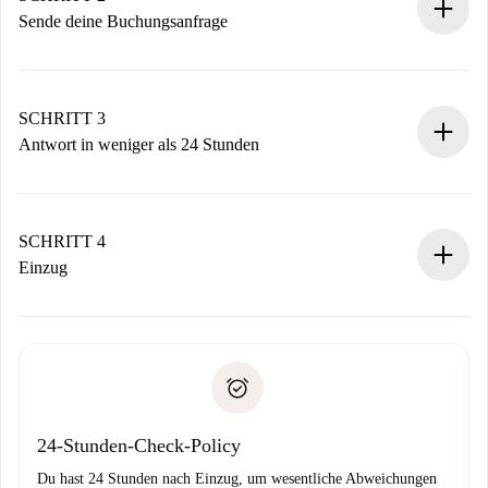
Sende deine Buchungsanfrage
Sende grundlegende Informationen zu deinem Profil und
deiner Zahlungsmethode.
Denk daran, dass wir dich erst belasten, wenn der
SCHRITT 3
Vermieter zustimmt.
Antwort in weniger als 24 Stunden
Der Vermieter hat bis zu 24 Stunden Zeit zu bestätigen.
Sobald die Buchung akzeptiert ist, belasten wir dich und
stellen den Kontakt her.
SCHRITT 4
Wenn der Vermieter ablehnen muss, entstehen keine
Einzug
Kosten und wir schlagen Alternativen vor.
Kläre mit dem Vermieter die Ankunftsdetails,
Benötigte Dokumente bei „
Spotahome plus
“-Objekten.
Schlüsselübergabe usw.
Personalausweis oder Reisepass
Spotahome überweist die erste Zahlung nur, wenn du keine
Zahlungsfähigkeitsnachweis
Probleme meldest.
Bankeinzug
24-Stunden-Check-Policy
Du hast 24 Stunden nach Einzug, um wesentliche Abweichungen