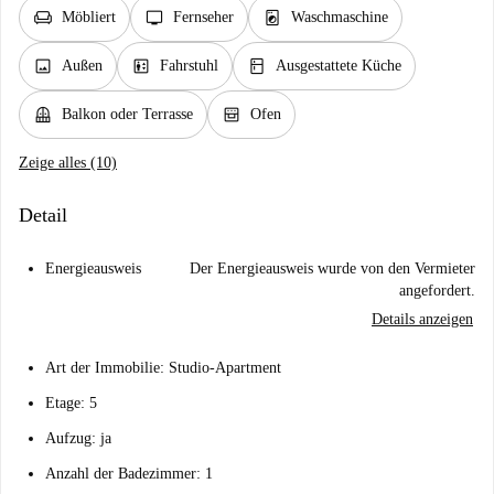
chair
tv
local_laundry_service
Möbliert
Fernseher
Waschmaschine
image
elevator
kitchen
Außen
Fahrstuhl
Ausgestattete Küche
balcony
oven_gen
Balkon oder Terrasse
Ofen
Zeige alles (10)
Detail
Energieausweis
Der Energieausweis wurde von den Vermieter
angefordert.
Details anzeigen
Art der Immobilie: Studio-Apartment
Etage: 5
Aufzug: ja
Anzahl der Badezimmer: 1