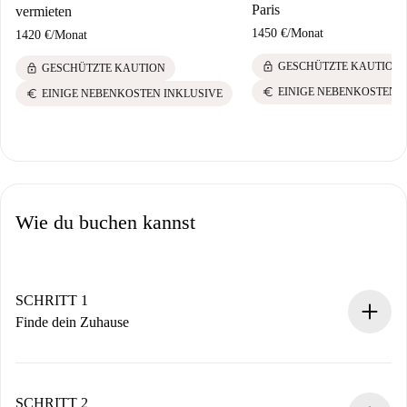
Paris
vermieten
1450 €
/
Monat
1420 €
/
Monat
lock
GESCHÜTZTE KAUTION
lock
GESCHÜTZTE KAUTION
euro
EINIGE NEBENKOSTEN 
euro
EINIGE NEBENKOSTEN INKLUSIVE
Wie du buchen kannst
SCHRITT 1
Finde dein Zuhause
100% Online-Buchungsprozess.
Verifizierte Wohnungen und Vermieter.
Du erhältst alle notwendigen Informationen im Voraus.
SCHRITT 2