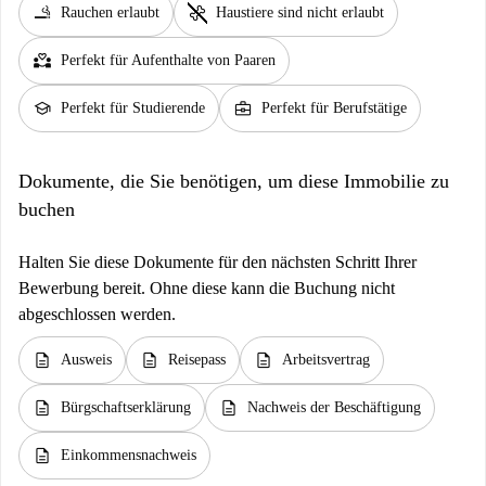
smoking_rooms
pet_supplies
Rauchen erlaubt
Haustiere sind nicht erlaubt
partner_heart
Perfekt für Aufenthalte von Paaren
school
business_center
Perfekt für Studierende
Perfekt für Berufstätige
Dokumente, die Sie benötigen, um diese Immobilie zu
buchen
Halten Sie diese Dokumente für den nächsten Schritt Ihrer
Bewerbung bereit. Ohne diese kann die Buchung nicht
abgeschlossen werden.
description
description
description
Ausweis
Reisepass
Arbeitsvertrag
description
description
Bürgschaftserklärung
Nachweis der Beschäftigung
description
Einkommensnachweis