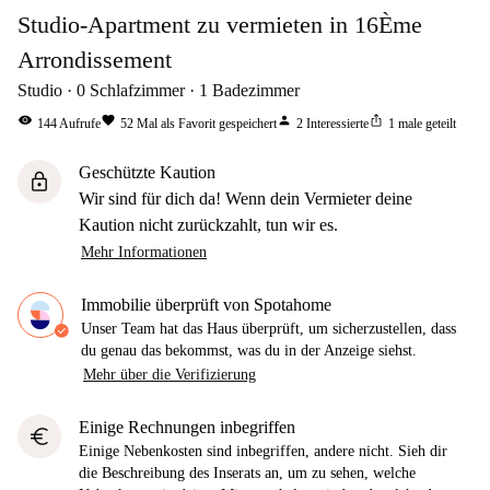
Studio-Apartment zu vermieten in 16Ème
Arrondissement
Studio
0
Schlafzimmer
1
Badezimmer
visibility
favorite
person
ios_share
144
Aufrufe
52
Mal als Favorit gespeichert
2
Interessierte
1
male geteilt
Geschützte Kaution
lock
Wir sind für dich da! Wenn dein Vermieter deine
Kaution nicht zurückzahlt, tun wir es.
Mehr Informationen
Immobilie überprüft von Spotahome
Unser Team hat das Haus überprüft, um sicherzustellen, dass
du genau das bekommst, was du in der Anzeige siehst.
Mehr über die Verifizierung
Einige Rechnungen inbegriffen
euro
Einige Nebenkosten sind inbegriffen, andere nicht. Sieh dir
die Beschreibung des Inserats an, um zu sehen, welche