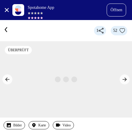
Spotahome App
Öffnen
1
52
ÜBERPRÜFT
Bilder
Karte
Video