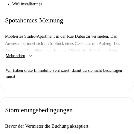
Wifi installiert: ja
Spotahomes Meinung
Möbliertes Studio-Apartment in der Rue Dubai zu vermieten. Das
Anwesen befindet sich im 5. Stock eines Gebäudes mit Aufzug. Das
Anwesen verfügt über einen Balkon. Alles ist im Preis inbegriffen:
keyboard_arrow_down
Mehr sehen
kollektive Heizung, Wasser, Internet, Glasfaser
Wir haben diese Immobilie verifiziert, damit du sie nicht besichtigen
musst
Stornierungsbedingungen
Bevor der Vermieter die Buchung akzeptiert