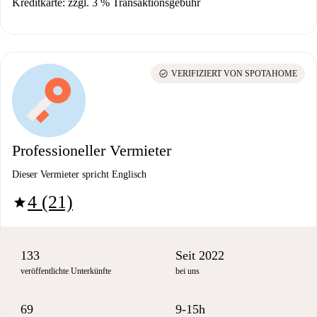
Kreditkarte: zzgl. 3 % Transaktionsgebühr
check_circle
VERIFIZIERT VON SPOTAHOME
Professioneller Vermieter
Dieser Vermieter spricht Englisch
4 (21)
star
133
Seit 2022
veröffentlichte Unterkünfte
bei uns
69
9-15h