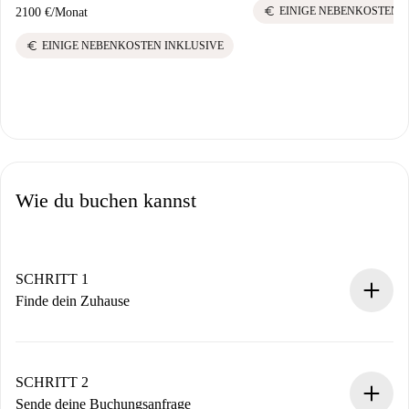
euro
EINIGE NEBENKOSTEN 
2100 €
/
Monat
euro
EINIGE NEBENKOSTEN INKLUSIVE
Wie du buchen kannst
SCHRITT 1
Finde dein Zuhause
100% Online-Buchungsprozess.
Verifizierte Wohnungen und Vermieter.
Du erhältst alle notwendigen Informationen im Voraus.
SCHRITT 2
Sende deine Buchungsanfrage