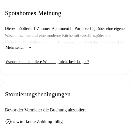
Spotahomes Meinung
Dieses möblierte 1-Zimmer-Apartment in Porto verfügt über eine eigene
Waschmaschine und eine moderne Küche mit Geschirrspüler und
Backofen. Ein Balkon lädt zum Entspannen ein. Bitte beachten Sie, dass
keyboard_arrow_down
Mehr sehen
das Apartment nicht persönlich von Spotahome geprüft wurde. Alle
Vermieter auf Spotahome durchlaufen jedoch einen umfassenden
Warum kann ich diese Wohnung nicht besichtigen?
Überprüfungsprozess, um Zuverlässigkeit und Vertrauen zu
gewährleisten. Die Gegend um Porto ist bekannt für ihre kulturellen und
historischen Sehenswürdigkeiten. In der Nähe befinden sich Attraktionen
wie der Salão do Reino das Testemunhas de Jeová, das Wandgemälde
„Frau mit Rosen“ und das Viertel Bairro da Bouça.
Stornierungsbedingungen
Bevor der Vermieter die Buchung akzeptiert
check_circle
es wird keine Zahlung fällig