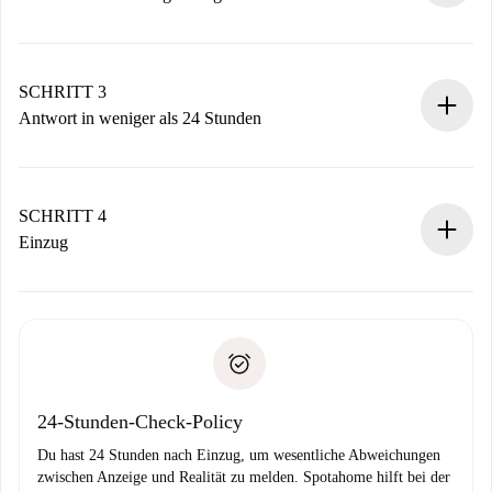
Sende grundlegende Informationen zu deinem Profil und
deiner Zahlungsmethode.
Denk daran, dass wir dich erst belasten, wenn der
SCHRITT 3
Vermieter zustimmt.
Antwort in weniger als 24 Stunden
Der Vermieter hat bis zu 24 Stunden Zeit zu bestätigen.
Sobald die Buchung akzeptiert ist, belasten wir dich und
stellen den Kontakt her.
SCHRITT 4
Wenn der Vermieter ablehnen muss, entstehen keine
Einzug
Kosten und wir schlagen Alternativen vor.
Kläre mit dem Vermieter die Ankunftsdetails,
Benötigte Dokumente bei „
Spotahome plus
“-Objekten.
Schlüsselübergabe usw.
Personalausweis oder Reisepass
Spotahome überweist die erste Zahlung nur, wenn du keine
Zahlungsfähigkeitsnachweis
Probleme meldest.
Bankeinzug
24-Stunden-Check-Policy
Du hast 24 Stunden nach Einzug, um wesentliche Abweichungen
zwischen Anzeige und Realität zu melden. Spotahome hilft bei der