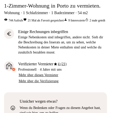
1-Zimmer-Wohnung in Porto zu vermieten.
Wohnung
1
Schlafzimmer
1
Badezimmer
54
m2
visibility
favorite
person
ios_share
744
Aufrufe
21
Mal als Favorit gespeichert
9
Interessierte
2
male geteilt
Einige Rechnungen inbegriffen
euro
Einige Nebenkosten sind inbegriffen, andere nicht. Sieh dir
die Beschreibung des Inserats an, um zu sehen, welche
Nebenkosten in deiner Miete enthalten sind und welche du
zusätzlich bezahlen musst.
star
Verifizierter Vermieter
4 (21)
Professionell
·
4 Jahre
mit uns
Mehr über diesen Vermieter
Mehr über die Verifizierung
Unsicher wegen etwas?
sentiment_very_satisfied
Wenn du Bedenken oder Fragen zu diesem Angebot hast,
sind wir hier, um zu helfen.