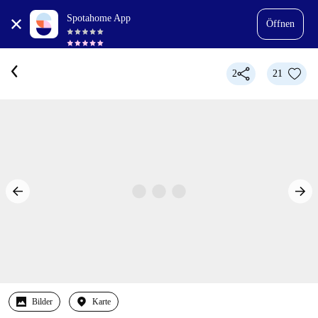
Spotahome App
Öffnen
2
21
Bilder
Karte