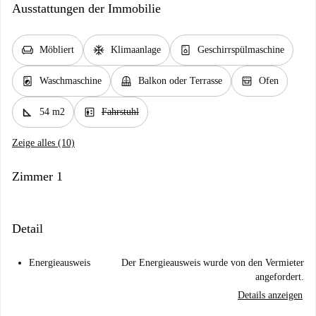
Ausstattungen der Immobilie
chair
ac_unit
dishwasher_gen
Möbliert
Klimaanlage
Geschirrspülmaschine
local_laundry_service
balcony
oven_gen
Waschmaschine
Balkon oder Terrasse
Ofen
square_foot
elevator
54 m2
Fahrstuhl
Zeige alles (10)
Zimmer 1
Detail
Energieausweis
Der Energieausweis wurde von den Vermieter
angefordert.
Details anzeigen