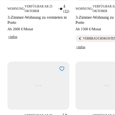
4
VERFÜGBAR AB 25
VERFÜGBAR AB
star
WOHNUNG
WOHNUNG
■
■
■
OKTOBER
(11)
OKTOBER
3-Zimmer-Wohnung zu vermieten in
3-Zimmer-Wohnung zu v
Porto
Porto
Ab
2600 €
/
Monat
Ab
1500 €
/
Monat
+infos
euro
VERBRAUCHSKOSTEN
+infos