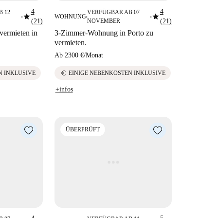
4
4
 12
VERFÜGBAR AB 07
star
star
WOHNUNG
■
■
■
(21)
NOVEMBER
(21)
ermieten in
3-Zimmer-Wohnung in Porto zu
vermieten.
Ab
2300 €
/
Monat
euro
 INKLUSIVE
EINIGE NEBENKOSTEN INKLUSIVE
+infos
ÜBERPRÜFT