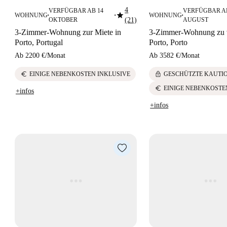
4
VERFÜGBAR AB 14
VERFÜGBAR AB
star
WOHNUNG
WOHNUNG
■
■
■
OKTOBER
(21)
AUGUST
3-Zimmer-Wohnung zur Miete in
3-Zimmer-Wohnung zu v
Porto, Portugal
Porto, Porto
Ab
2200 €
/
Monat
Ab
3582 €
/
Monat
euro
lock
EINIGE NEBENKOSTEN INKLUSIVE
GESCHÜTZTE KAUTI
euro
EINIGE NEBENKOSTE
+infos
+infos