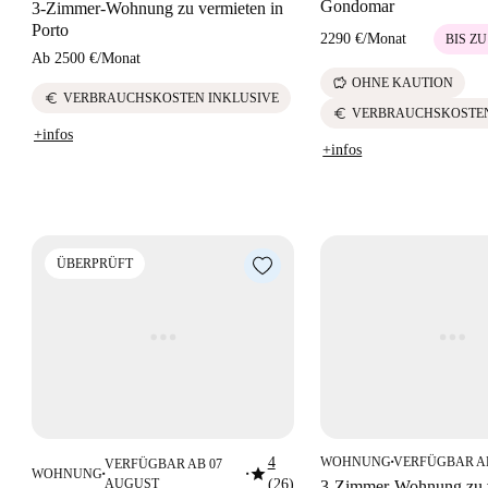
Gondomar
3-Zimmer-Wohnung zu vermieten in
Porto
2290 €
/
Monat
BIS ZU
Ab
2500 €
/
Monat
savings
OHNE KAUTION
euro
VERBRAUCHSKOSTEN INKLUSIVE
euro
VERBRAUCHSKOSTEN
+infos
+infos
ÜBERPRÜFT
4
WOHNUNG
VERFÜGBAR A
VERFÜGBAR AB 07
■
star
WOHNUNG
■
■
AUGUST
(26)
3-Zimmer-Wohnung zu v