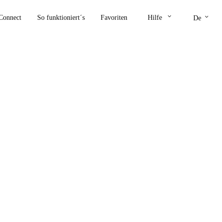
keyboard_arrow_down
keyboard_arrow_down
Connect
So funktioniert´s
Favoriten
Hilfe
De