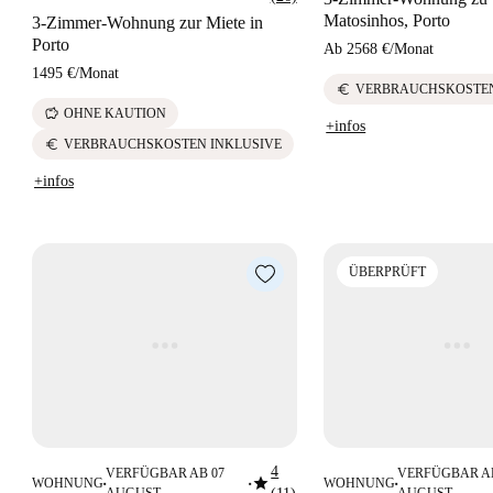
Matosinhos, Porto
3-Zimmer-Wohnung zur Miete in
Porto
Ab
2568 €
/
Monat
1495 €
/
Monat
euro
VERBRAUCHSKOSTEN
savings
OHNE KAUTION
+infos
euro
VERBRAUCHSKOSTEN INKLUSIVE
+infos
ÜBERPRÜFT
4
VERFÜGBAR AB 07
VERFÜGBAR AB
star
WOHNUNG
WOHNUNG
■
■
■