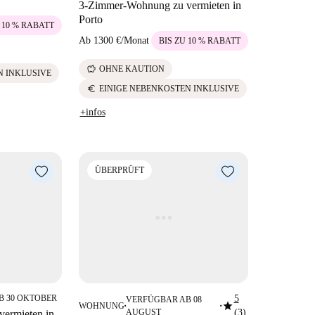
3-Zimmer-Wohnung zu vermieten in
Porto
 10 % RABATT
Ab
1300 €
/
Monat
BIS ZU 10 % RABATT
savings
OHNE KAUTION
 INKLUSIVE
euro
EINIGE NEBENKOSTEN INKLUSIVE
+infos
ÜBERPRÜFT
B 30 OKTOBER
5
VERFÜGBAR AB 08
star
WOHNUNG
■
■
AUGUST
(3)
ermieten in