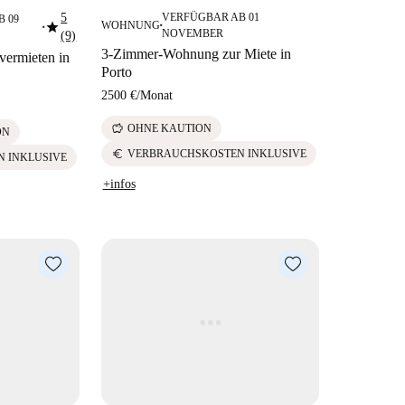
5
VERFÜGBAR AB 01
 09
star
WOHNUNG
■
■
NOVEMBER
(9)
3-Zimmer-Wohnung zur Miete in
ermieten in
Porto
2500 €
/
Monat
savings
OHNE KAUTION
ON
euro
VERBRAUCHSKOSTEN INKLUSIVE
N INKLUSIVE
+infos