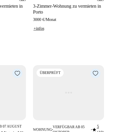
ermieten in
3-Zimmer-Wohnung zu vermieten in
Porto
3000 €
/
Monat
+infos
ÜBERPRÜFT
B 07 AUGUST
5
VERFÜGBAR AB 05
star
WOHNUNG
■
■