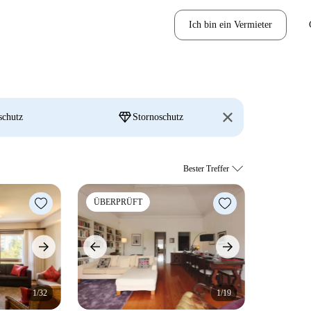
Ich bin ein Vermieter
diamond
schutz
Stornoschutz
ÜBERPRÜFT
1/32
1/19