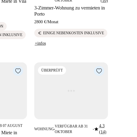
OKTOBER
(10)
Miete in Vila
3-Zimmer-Wohnung zu vermieten in
Porto
2800 €
/
Monat
ON
euro
EINIGE NEBENKOSTEN INKLUSIVE
 INKLUSIVE
+infos
ÜBERPRÜFT
B 07 AUGUST
4.3
VERFÜGBAR AB 31
star
WOHNUNG
■
■
OKTOBER
(14)
Miete in