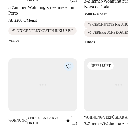
OKTOBER
(21)
3-Zimmer-Wohnung zur 
Nova de Gaia
3-Zimmer-Wohnung zu vermieten in
Porto
3500 €
/
Monat
Ab
2200 €
/
Monat
lock
GESCHÜTZTE KAUTI
euro
EINIGE NEBENKOSTEN INKLUSIVE
euro
VERBRAUCHSKOSTEN
+infos
+infos
ÜBERPRÜFT
4
WOHNUNG
VERFÜGBAR A
VERFÜGBAR AB 27
■
star
WOHNUNG
■
■
OKTOBER
(11)
3-Zimmer-Wohnung zur 