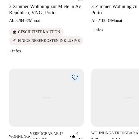
3-Zimmer-Wohnung zur Miete in Av
3-Zimmer-Wohnung zu v
República, VNG, Porto
Porto
Ab
3284 €
/
Monat
Ab
2100 €
/
Monat
+infos
lock
GESCHÜTZTE KAUTION
euro
EINIGE NEBENKOSTEN INKLUSIVE
+infos
4
WOHNUNG
VERFÜGBAR A
VERFÜGBAR AB 12
■
star
WOHNUNG
■
■