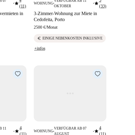
4
5
 07
VERFÜGBAR AB 11
star
star
WOHNUNG
■
■
■
(11)
OKTOBER
(33)
ermieten in
3-Zimmer-Wohnung zur Miete in
Cedofeita, Porto
2500 €
/
Monat
euro
EINIGE NEBENKOSTEN INKLUSIVE
+infos
4
4
 11
VERFÜGBAR AB 07
star
star
WOHNUNG
■
■
■
(11)
AUGUST
(11)