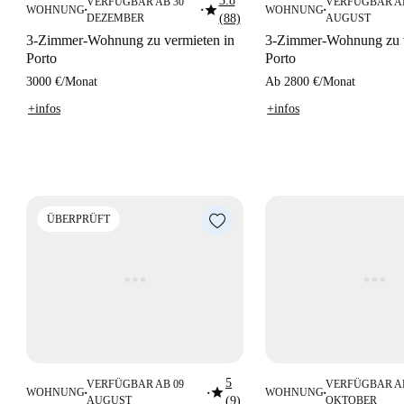
3.8
VERFÜGBAR AB 30
VERFÜGBAR AB
star
WOHNUNG
WOHNUNG
■
■
■
DEZEMBER
(88)
AUGUST
3-Zimmer-Wohnung zu vermieten in
3-Zimmer-Wohnung zu v
Porto
Porto
3000 €
/
Monat
Ab
2800 €
/
Monat
+infos
+infos
ÜBERPRÜFT
5
VERFÜGBAR AB 09
VERFÜGBAR AB
star
WOHNUNG
WOHNUNG
■
■
■
AUGUST
(9)
OKTOBER