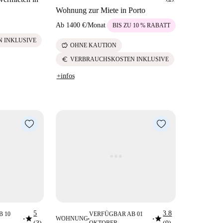
Wohnung zur Miete in Porto
Ab
1400 €
/
Monat
BIS ZU 10 % RABATT
 INKLUSIVE
savings
OHNE KAUTION
euro
VERBRAUCHSKOSTEN INKLUSIVE
+infos
5
3.8
 10
VERFÜGBAR AB 01
star
star
WOHNUNG
■
■
■