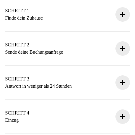
SCHRITT 1
Finde dein Zuhause
100% Online-Buchungsprozess.
Verifizierte Wohnungen und Vermieter.
Du erhältst alle notwendigen Informationen im Voraus.
SCHRITT 2
Sende deine Buchungsanfrage
Sende grundlegende Informationen zu deinem Profil und
deiner Zahlungsmethode.
Denk daran, dass wir dich erst belasten, wenn der
SCHRITT 3
Vermieter zustimmt.
Antwort in weniger als 24 Stunden
Der Vermieter hat bis zu 24 Stunden Zeit zu bestätigen.
Sobald die Buchung akzeptiert ist, belasten wir dich und
stellen den Kontakt her.
SCHRITT 4
Wenn der Vermieter ablehnen muss, entstehen keine
Einzug
Kosten und wir schlagen Alternativen vor.
Kläre mit dem Vermieter die Ankunftsdetails,
Benötigte Dokumente bei „
Spotahome plus
“-Objekten.