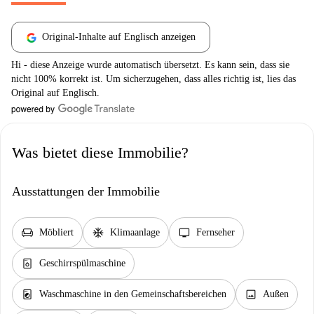
Original-Inhalte auf Englisch anzeigen
Hi - diese Anzeige wurde automatisch übersetzt. Es kann sein, dass sie
nicht 100% korrekt ist. Um sicherzugehen, dass alles richtig ist, lies das
Original auf Englisch.
Was bietet diese Immobilie?
Ausstattungen der Immobilie
chair
ac_unit
tv
Möbliert
Klimaanlage
Fernseher
dishwasher_gen
Geschirrspülmaschine
local_laundry_service
image
Waschmaschine in den Gemeinschaftsbereichen
Außen