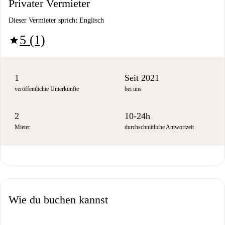
Privater Vermieter
Dieser Vermieter spricht Englisch
5 (1)
star
1
Seit 2021
veröffentlichte Unterkünfte
bei uns
2
10-24h
Mieter
durchschnittliche Antwortzeit
Wie du buchen kannst