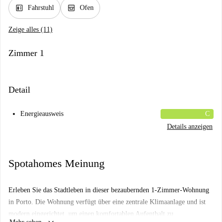
elevator
oven_gen
Fahrstuhl
Ofen
Zeige alles (11)
Zimmer 1
Detail
Energieausweis
C
Details anzeigen
Spotahomes Meinung
Erleben Sie das Stadtleben in dieser bezaubernden 1-Zimmer-Wohnung
in Porto. Die Wohnung verfügt über eine zentrale Klimaanlage und ist
modern eingerichtet, um einen komfortablen Aufenthalt zu