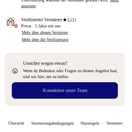
Unterstützung während der Mietdauer gewährt wird.
Mehr
anzeigen
star
Verifizierter Vermieter
5 (1)
Privat
·
5 Jahre
mit uns
Mehr über diesen Vermieter
Mehr über die Verifizierung
Unsicher wegen etwas?
sentiment_very_satisfied
Wenn du Bedenken oder Fragen zu diesem Angebot hast,
sind wir hier, um zu helfen.
Kontaktiere unser Team
Übersicht
Stornierungsbedingungen
Hausregeln
Vermieter
W