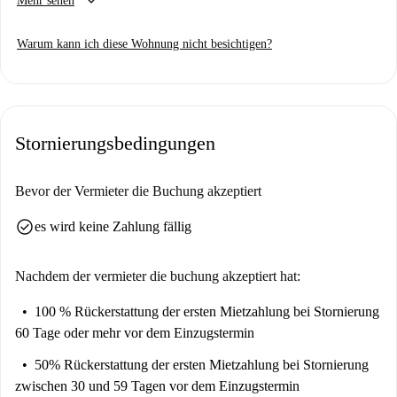
keyboard_arrow_down
Mehr sehen
gewährleisten. Rauchen und Übernachtungsgäste sind erlaubt, was Ihnen
mehr Flexibilität bietet. Die Wohnung ist mit Waschmaschine,
Warum kann ich diese Wohnung nicht besichtigen?
Geschirrspüler und Backofen ausgestattet und bietet WLAN sowie die
Kosten für Ihre Sicherheit. Alle unsere Vermieter durchlaufen zu Ihrer
Sicherheit umfassende Überprüfungsverfahren.
Diese Wohnung in Porto ist von verschiedenen Sehenswürdigkeiten
Stornierungsbedingungen
umgeben. Die Igreja da Senhora da Conceição, eine wichtige
Touristenattraktion, befindet sich in der Nähe. Darüber hinaus bereichern
Restaurants wie das Café Bugatti, die Confeitaria Eiffel und das Harabs
Bevor der Vermieter die Buchung akzeptiert
Esfirraria Ihr kulinarisches Erlebnis. Diese Lage ist ideal, um die Kultur
check_circle
es wird keine Zahlung fällig
und die Annehmlichkeiten Portos zu erkunden.
Nachdem der vermieter die buchung akzeptiert hat:
100 % Rückerstattung der ersten Mietzahlung
bei Stornierung
60 Tage oder mehr vor dem Einzugstermin
50% Rückerstattung der ersten Mietzahlung
bei Stornierung
zwischen 30 und 59 Tagen vor dem Einzugstermin