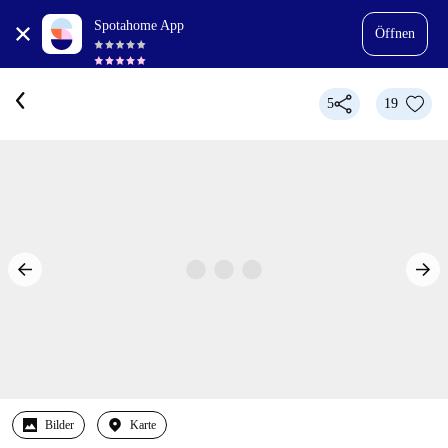
Spotahome App
Öffnen
5
19
Bilder
Karte