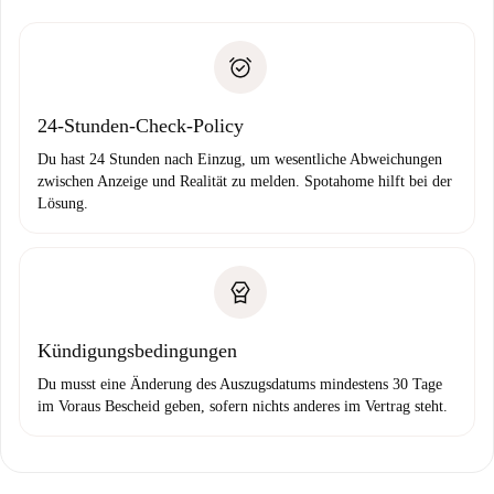
Schlüsselübergabe usw.
Personalausweis oder Reisepass
Spotahome überweist die erste Zahlung nur, wenn du keine
Zahlungsfähigkeitsnachweis
Probleme meldest.
Bankeinzug
24-Stunden-Check-Policy
Du hast 24 Stunden nach Einzug, um wesentliche Abweichungen
zwischen Anzeige und Realität zu melden. Spotahome hilft bei der
Lösung.
Kündigungsbedingungen
Du musst eine Änderung des Auszugsdatums mindestens 30 Tage
im Voraus Bescheid geben, sofern nichts anderes im Vertrag steht.