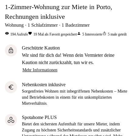
1-Zimmer-Wohnung zur Miete in Porto,
Rechnungen inklusive
Wohnung
1
Schlafzimmer
1
Badezimmer
visibility
favorite
person
ios_share
194
Aufrufe
19
Mal als Favorit gespeichert
5
Interessierte
5
male geteilt
Geschützte Kaution
lock
Wir sind für dich da! Wenn dein Vermieter deine
Kaution nicht zurückzahlt, tun wir es.
Mehr Informationen
Nebenkosten inklusive
euro
Sorgenfreies Wohnen mit inbegriffenen Nebenkosten – Miete
und Betriebskosten in einem für ein unkompliziertes
Mietverhältnis.
Spotahome PLUS
Bietet den sichersten Aufenthalt für unsere Mieter, indem
Zugang zu höchsten Sicherheitsstandards und zusätzlicher