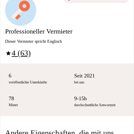
Professioneller Vermieter
Dieser Vermieter spricht Englisch
4 (63)
star
6
Seit 2021
veröffentlichte Unterkünfte
bei uns
78
9-15h
Mieter
durchschnittliche Antwortzeit
Andere Eigenschaften, die mit uns