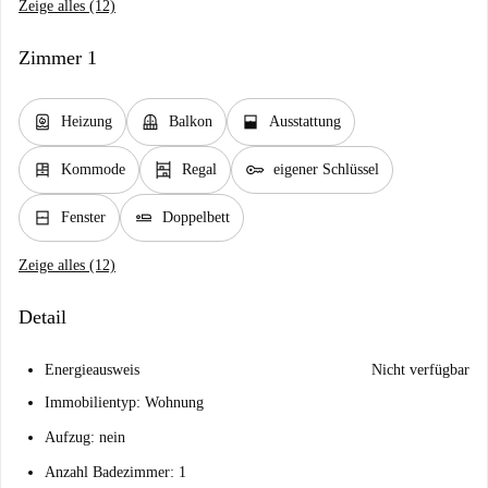
Zeige alles (12)
Zimmer 1
water_heater
balcony
window_open
Heizung
Balkon
Ausstattung
dresser
shelves
key
Kommode
Regal
eigener Schlüssel
window_closed
airline_seat_flat
Fenster
Doppelbett
Zeige alles (12)
Detail
Energieausweis
Nicht verfügbar
Immobilientyp: Wohnung
Aufzug: nein
Anzahl Badezimmer: 1