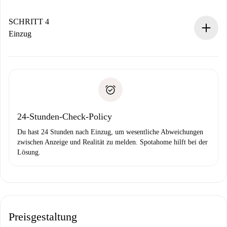
Sobald die Buchung akzeptiert ist, belasten wir dich und
stellen den Kontakt her.
SCHRITT 4
Wenn der Vermieter ablehnen muss, entstehen keine
Einzug
Kosten und wir schlagen Alternativen vor.
Kläre mit dem Vermieter die Ankunftsdetails,
Benötigte Dokumente bei „
Spotahome plus
“-Objekten.
Schlüsselübergabe usw.
Personalausweis oder Reisepass
Spotahome überweist die erste Zahlung nur, wenn du keine
Zahlungsfähigkeitsnachweis
Probleme meldest.
Bankeinzug
24-Stunden-Check-Policy
Du hast 24 Stunden nach Einzug, um wesentliche Abweichungen
zwischen Anzeige und Realität zu melden. Spotahome hilft bei der
Lösung.
Preisgestaltung