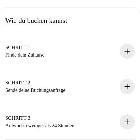
Wie du buchen kannst
SCHRITT 1
Finde dein Zuhause
100% Online-Buchungsprozess.
Verifizierte Wohnungen und Vermieter.
Du erhältst alle notwendigen Informationen im Voraus.
SCHRITT 2
Sende deine Buchungsanfrage
Sende grundlegende Informationen zu deinem Profil und
deiner Zahlungsmethode.
Denk daran, dass wir dich erst belasten, wenn der
SCHRITT 3
Vermieter zustimmt.
Antwort in weniger als 24 Stunden
Der Vermieter hat bis zu 24 Stunden Zeit zu bestätigen.