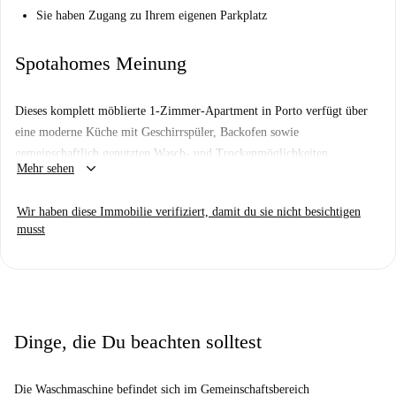
Sie haben Zugang zu Ihrem eigenen Parkplatz
Spotahomes Meinung
Dieses komplett möblierte 1-Zimmer-Apartment in Porto verfügt über
eine moderne Küche mit Geschirrspüler, Backofen sowie
gemeinschaftlich genutzten Wasch- und Trockenmöglichkeiten.
keyboard_arrow_down
Mehr sehen
Genießen Sie den Komfort eines Balkons zum Entspannen. Strom,
Wasser, Gas und WLAN sind im Preis inbegriffen. Parkplätze stehen zur
Wir haben diese Immobilie verifiziert, damit du sie nicht besichtigen
Verfügung, Haustiere und Rauchen sind jedoch nicht gestattet. Persönlich
musst
von Spotahome verifiziert.
Dinge, die Du beachten solltest
Die Waschmaschine befindet sich im Gemeinschaftsbereich