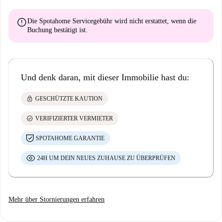
error
Die Spotahome Servicegebühr wird
nicht erstattet
, wenn die
Buchung bestätigt ist.
Und denk daran, mit dieser Immobilie hast du:
lock
GESCHÜTZTE KAUTION
check_circle
VERIFIZIERTER VERMIETER
SPOTAHOME GARANTIE
24H UM DEIN NEUES ZUHAUSE ZU ÜBERPRÜFEN
Mehr über Stornierungen erfahren