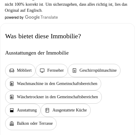
nicht 100% korrekt ist. Um sicherzugehen, dass alles richtig ist, lies das
Original auf Englisch.
Was bietet diese Immobilie?
Ausstattungen der Immobilie
chair
tv
dishwasher_gen
Möbliert
Fernseher
Geschirrspülmaschine
local_laundry_service
Waschmaschine in den Gemeinschaftsbereichen
local_laundry_service
Wäschetrockner in den Gemeinschaftsbereichen
window_open
kitchen
Ausstattung
Ausgestattete Küche
balcony
Balkon oder Terrasse