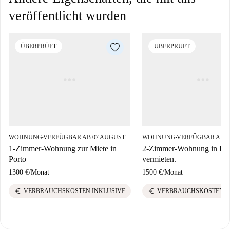
veröffentlicht wurden
ÜBERPRÜFT
ÜBERPRÜFT
WOHNUNG
VERFÜGBAR AB 07 AUGUST
WOHNUNG
VERFÜGBAR AB 01
■
■
1-Zimmer-Wohnung zur Miete in
2-Zimmer-Wohnung in Por
Porto
vermieten.
1300 €
/
Monat
1500 €
/
Monat
euro
euro
VERBRAUCHSKOSTEN INKLUSIVE
VERBRAUCHSKOSTEN I