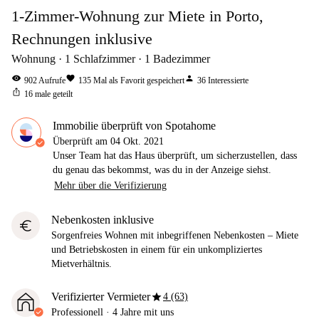
1-Zimmer-Wohnung zur Miete in Porto,
Rechnungen inklusive
Wohnung
1
Schlafzimmer
1
Badezimmer
visibility
favorite
person
902
Aufrufe
135
Mal als Favorit gespeichert
36
Interessierte
ios_share
16
male geteilt
Immobilie überprüft von Spotahome
Überprüft am
04 Okt. 2021
Unser Team hat das Haus überprüft, um sicherzustellen, dass
du genau das bekommst, was du in der Anzeige siehst.
Mehr über die Verifizierung
Nebenkosten inklusive
euro
Sorgenfreies Wohnen mit inbegriffenen Nebenkosten – Miete
und Betriebskosten in einem für ein unkompliziertes
Mietverhältnis.
star
Verifizierter Vermieter
4 (63)
Professionell
·
4 Jahre
mit uns