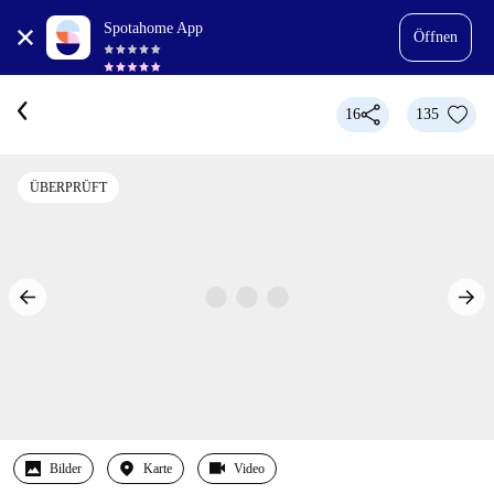
Spotahome App
Öffnen
16
135
ÜBERPRÜFT
Bilder
Karte
Video