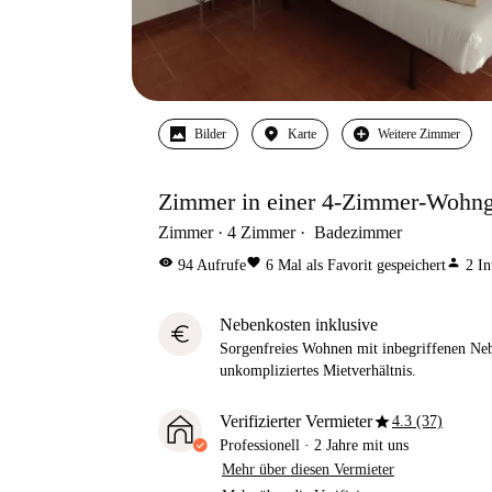
Bilder
Karte
Weitere Zimmer
Zimmer in einer 4-Zimmer-Wohnge
Zimmer
4
Zimmer
Badezimmer
visibility
favorite
person
94
Aufrufe
6
Mal als Favorit gespeichert
2
In
Nebenkosten inklusive
euro
Sorgenfreies Wohnen mit inbegriffenen Neb
unkompliziertes Mietverhältnis.
star
Verifizierter Vermieter
4.3 (37)
Professionell
·
2 Jahre
mit uns
Mehr über diesen Vermieter