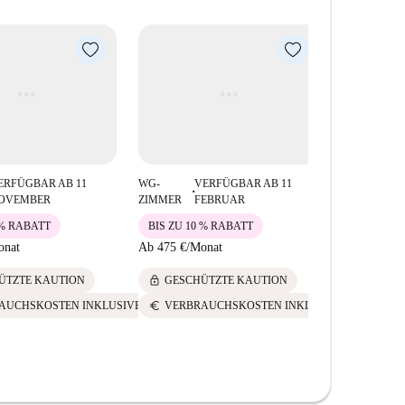
Almoço Porto und das Café Riviera sind fußläufig
 Ramada Alta und das ehemalige Kinderkrankenhaus
n die Gegend kulturell.
ERFÜGBAR AB 11
WG-
VERFÜGBAR AB 11
■
OVEMBER
ZIMMER
FEBRUAR
 % RABATT
BIS ZU 10 % RABATT
onat
Ab
475 €
/
Monat
lock
ÜTZTE KAUTION
GESCHÜTZTE KAUTION
euro
AUCHSKOSTEN INKLUSIVE
VERBRAUCHSKOSTEN INKLUSIVE