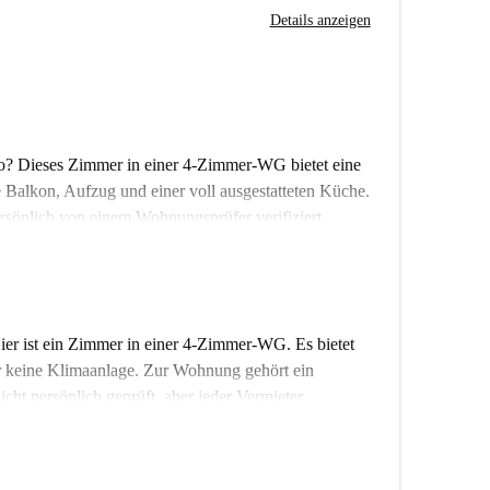
Details anzeigen
to? Dieses Zimmer in einer 4-Zimmer-WG bietet eine
Balkon, Aufzug und einer voll ausgestatteten Küche.
ersönlich von einem Wohnungsprüfer verifiziert
 Vermieter von Spotahome sorgfältig geprüft werden.
er Nähe Top-Sehenswürdigkeiten wie die Universität
a da Ramada Alta und das ehemalige
s wie das Bar Almoço Porto und das Café Riviera
ier ist ein Zimmer in einer 4-Zimmer-WG. Es bietet
endiges und komfortables Lebensgefühl.
er keine Klimaanlage. Zur Wohnung gehört ein
ht persönlich geprüft, aber jeder Vermieter
 und ist verkehrsgünstig gelegen. In der Nähe befinden
rto ist nicht weit entfernt und somit ideal für