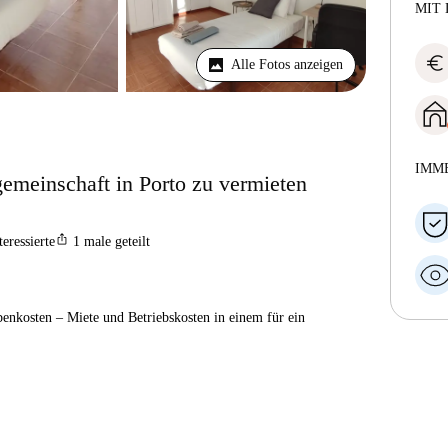
MIT 
euro
Alle Fotos anzeigen
IMM
meinschaft in Porto zu vermieten
ios_share
teressierte
1
male geteilt
enkosten – Miete und Betriebskosten in einem für ein