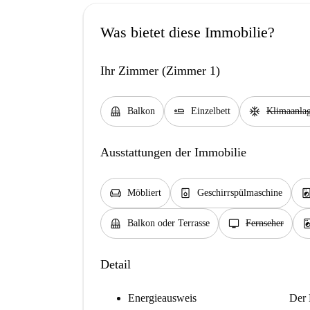
Was bietet diese Immobilie?
Ihr Zimmer (Zimmer 1)
balcony
airline_seat_flat
ac_unit
Balkon
Einzelbett
Klimaanla
Ausstattungen der Immobilie
chair
dishwasher_gen
local_laundry_se
Möbliert
Geschirrspülmaschine
balcony
tv
local_laundry_
Balkon oder Terrasse
Fernseher
Detail
Energieausweis
Der 