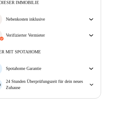
DIESER IMMOBILIE
Nebenkosten inklusive
Sorgenfreies Wohnen mit inbegriffenen Nebenkosten
– Miete und Betriebskosten in einem für ein
Verifizierter Vermieter
unkompliziertes Mietverhältnis.
Professionell
·
2 Jahre
mit uns
Mehr über diesen Vermieter
ER MIT SPOTAHOME
Mehr über die Verifizierung
Spotahome Garantie
Falls der Vermieter deine Buchung kurzfristig
24 Stunden Überprüfungszeit für dein neues
storniert, werden wir dir entweder A) ein Hotel
Zuhause
bezahlen und dir helfen eine neue Wohnung zu
Bei Abweichungen vom Inserat, melde dich sofort
finden oder B) den gezahlten Betrag vollständig
innerhalb von 24 Stunden, damit wir das Problem
zurückerstatten.
lösen können.