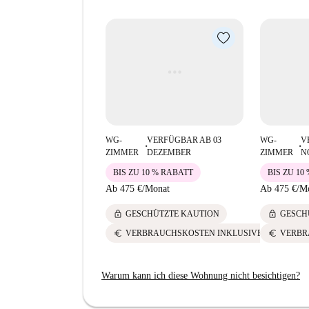
Studierende. Beliebte Restaurants wie das Bar 
erreichbar. Die historische Kapelle Capela da
Antigo Hospital de Criança Maria Pia bereicher
WG-
VERFÜGBAR AB 03
WG-
V
■
■
ZIMMER
DEZEMBER
ZIMMER
N
BIS ZU 10 % RABATT
BIS ZU 10
Ab
475 €
/
Monat
Ab
475 €
/
M
lock
lock
GESCHÜTZTE KAUTION
GESCH
euro
euro
VERBRAUCHSKOSTEN INKLUSIVE
VERBR
Warum kann ich diese Wohnung nicht besichtigen?