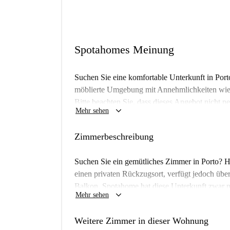
Spotahomes Meinung
Suchen Sie eine komfortable Unterkunft in Por
möblierte Umgebung mit Annehmlichkeiten wie 
Bitte beachten Sie, dass dieses Angebot nicht p
keyboard_arrow_down
Mehr sehen
wurde. Sie können jedoch sicher sein, dass die
In Porto gelegen, befinden sich in unmittelbar
Zimmerbeschreibung
Porto und bekannte Attraktionen wie die Capel
Kinderkrankenhaus Maria Pia. Auch Restaurant
Suchen Sie ein gemütliches Zimmer in Porto? H
sind schnell zu erreichen. Porto bietet ein leb
einen privaten Rückzugsort, verfügt jedoch üb
Balkon. Spotahome hat diese Unterkunft zwar nic
keyboard_arrow_down
Mehr sehen
durchläuft ein sorgfältiges Auswahlverfahren.
Die Unterkunft befindet sich in der Stadt Porto
Weitere Zimmer in dieser Wohnung
sich viele Sehenswürdigkeiten. Die Universität Po