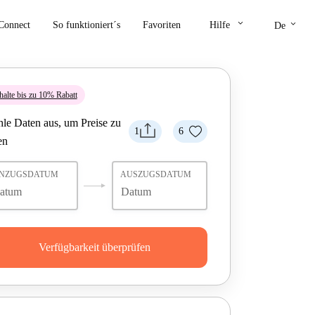
keyboard_arrow_down
keyboard_arrow_down
Connect
So funktioniert´s
Favoriten
Hilfe
De
halte bis zu 10% Rabatt
le Daten aus, um Preise zu
1
6
en
INZUGSDATUM
AUSZUGSDATUM
Verfügbarkeit überprüfen