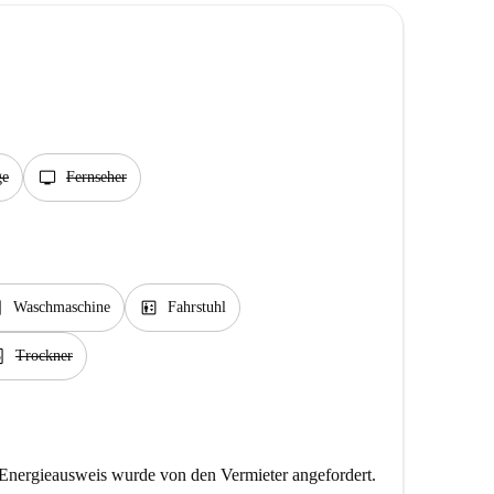
tv
ge
Fernseher
rvice
elevator
Waschmaschine
Fahrstuhl
service
Trockner
Energieausweis wurde von den Vermieter angefordert.