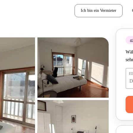
Ich bin ein Vermieter
er
Wäh
seh
E