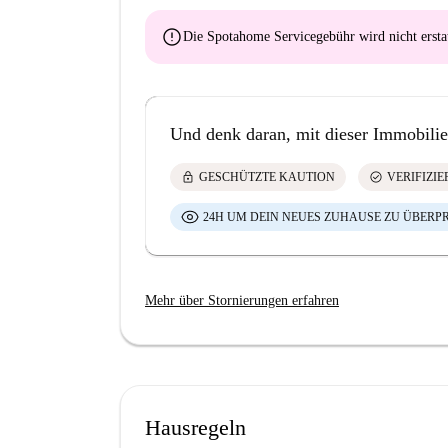
error
Die Spotahome Servicegebühr wird
nicht ersta
Und denk daran, mit dieser Immobilie
lock
check_circle
GESCHÜTZTE KAUTION
VERIFIZI
24H UM DEIN NEUES ZUHAUSE ZU ÜBERP
Mehr über Stornierungen erfahren
Hausregeln