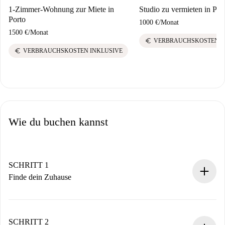
1-Zimmer-Wohnung zur Miete in
Studio zu vermieten in Por
Porto
1000 €
/
Monat
1500 €
/
Monat
euro
VERBRAUCHSKOSTEN I
euro
VERBRAUCHSKOSTEN INKLUSIVE
Wie du buchen kannst
SCHRITT 1
Finde dein Zuhause
100% Online-Buchungsprozess.
Verifizierte Wohnungen und Vermieter.
Du erhältst alle notwendigen Informationen im Voraus.
SCHRITT 2