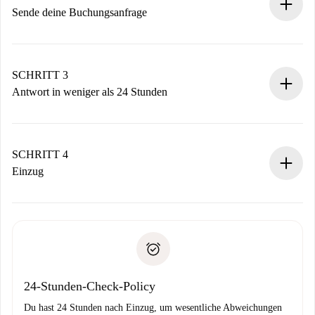
Sende deine Buchungsanfrage
Sende grundlegende Informationen zu deinem Profil und
deiner Zahlungsmethode.
Denk daran, dass wir dich erst belasten, wenn der
SCHRITT 3
Vermieter zustimmt.
Antwort in weniger als 24 Stunden
Der Vermieter hat bis zu 24 Stunden Zeit zu bestätigen.
Sobald die Buchung akzeptiert ist, belasten wir dich und
stellen den Kontakt her.
SCHRITT 4
Wenn der Vermieter ablehnen muss, entstehen keine
Einzug
Kosten und wir schlagen Alternativen vor.
Kläre mit dem Vermieter die Ankunftsdetails,
Benötigte Dokumente bei „
Spotahome plus
“-Objekten.
Schlüsselübergabe usw.
Personalausweis oder Reisepass
Spotahome überweist die erste Zahlung nur, wenn du keine
Zahlungsfähigkeitsnachweis
Probleme meldest.
Bankeinzug
24-Stunden-Check-Policy
Du hast 24 Stunden nach Einzug, um wesentliche Abweichungen