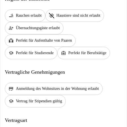
smoking_rooms
pet_supplies
Rauchen erlaubt
Haustiere sind nicht erlaubt
person_add
Übernachtungsgäste erlaubt
partner_heart
Perfekt für Aufenthalte von Paaren
school
business_center
Perfekt für Studierende
Perfekt für Berufstätige
Vertragliche Genehmigungen
credit_score
Anmeldung des Wohnsitzes in der Wohnung erlaubt
school
Vertrag für Stipendien gültig
Vertragsart