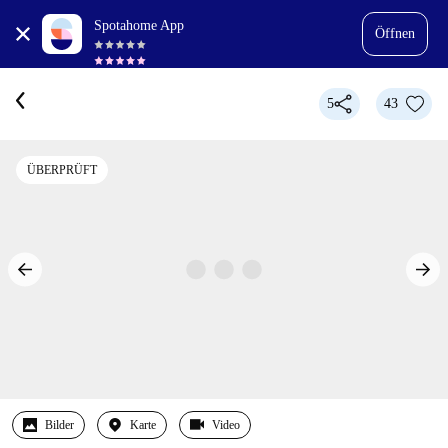
Spotahome App
Öffnen
5
43
ÜBERPRÜFT
Bilder
Karte
Video