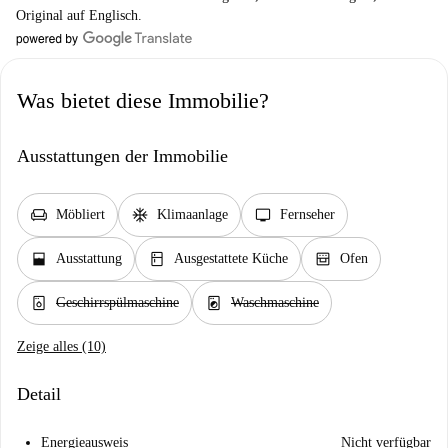
Original auf Englisch.
Was bietet diese Immobilie?
Ausstattungen der Immobilie
chair
ac_unit
tv
Möbliert
Klimaanlage
Fernseher
window_open
kitchen
oven_gen
Ausstattung
Ausgestattete Küche
Ofen
dishwasher_gen
local_laundry_service
Geschirrspülmaschine
Waschmaschine
Zeige alles (10)
Detail
Energieausweis
Nicht verfügbar