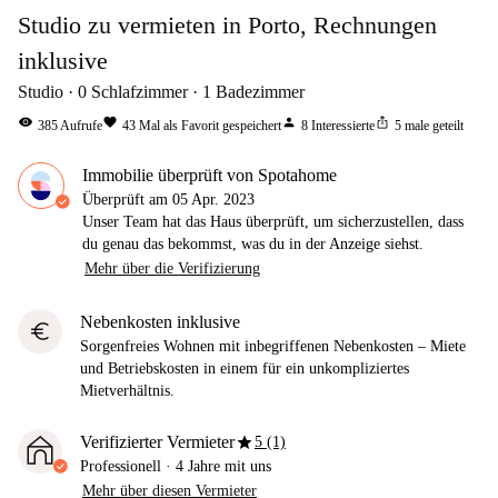
Studio zu vermieten in Porto, Rechnungen
inklusive
Studio
0
Schlafzimmer
1
Badezimmer
visibility
favorite
person
ios_share
385
Aufrufe
43
Mal als Favorit gespeichert
8
Interessierte
5
male geteilt
Immobilie überprüft von Spotahome
Überprüft am
05 Apr. 2023
Unser Team hat das Haus überprüft, um sicherzustellen, dass
du genau das bekommst, was du in der Anzeige siehst.
Mehr über die Verifizierung
Nebenkosten inklusive
euro
Sorgenfreies Wohnen mit inbegriffenen Nebenkosten – Miete
und Betriebskosten in einem für ein unkompliziertes
Mietverhältnis.
star
Verifizierter Vermieter
5 (1)
Professionell
·
4 Jahre
mit uns
Mehr über diesen Vermieter