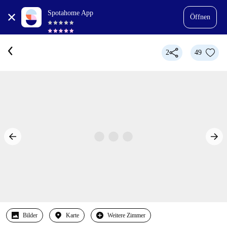
Spotahome App
Öffnen
2
49
Bilder
Karte
Weitere Zimmer