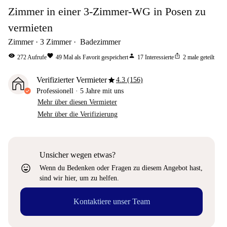
Zimmer in einer 3-Zimmer-WG in Posen zu
vermieten
Zimmer
3
Zimmer
Badezimmer
visibility
favorite
person
ios_share
272
Aufrufe
49
Mal als Favorit gespeichert
17
Interessierte
2
male geteilt
star
Verifizierter Vermieter
4.3 (156)
Professionell
·
5 Jahre
mit uns
Mehr über diesen Vermieter
Mehr über die Verifizierung
Unsicher wegen etwas?
sentiment_very_satisfied
Wenn du Bedenken oder Fragen zu diesem Angebot hast,
sind wir hier, um zu helfen.
Kontaktiere unser Team