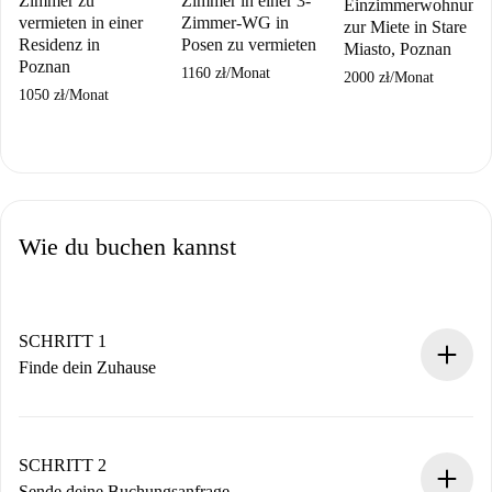
Zimmer zu
Zimmer in einer 3-
Einzimmerwohnung
vermieten in einer
Zimmer-WG in
zur Miete in Stare
Residenz in
Posen zu vermieten
Miasto, Poznan
Poznan
1160 zł
/
Monat
2000 zł
/
Monat
1050 zł
/
Monat
Wie du buchen kannst
SCHRITT 1
Finde dein Zuhause
100% Online-Buchungsprozess.
Verifizierte Wohnungen und Vermieter.
Du erhältst alle notwendigen Informationen im Voraus.
SCHRITT 2
Sende deine Buchungsanfrage