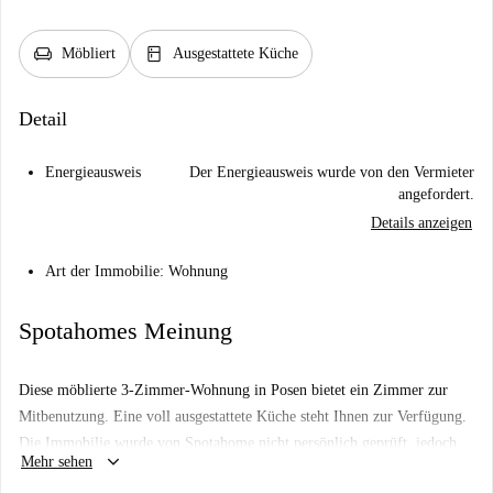
chair
kitchen
Möbliert
Ausgestattete Küche
Detail
Energieausweis
Der Energieausweis wurde von den Vermieter
angefordert.
Details anzeigen
Art der Immobilie: Wohnung
Spotahomes Meinung
Diese möblierte 3-Zimmer-Wohnung in Posen bietet ein Zimmer zur
Mitbenutzung. Eine voll ausgestattete Küche steht Ihnen zur Verfügung.
Die Immobilie wurde von Spotahome nicht persönlich geprüft, jedoch
keyboard_arrow_down
Mehr sehen
durchlaufen alle Vermieter ein sorgfältiges Auswahlverfahren, um