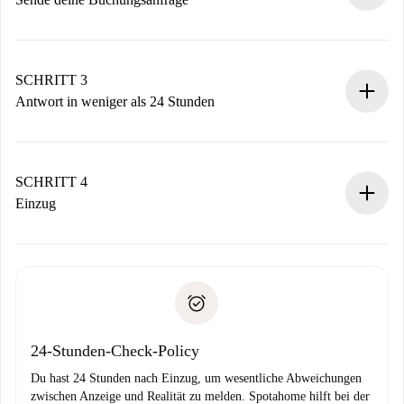
Sende grundlegende Informationen zu deinem Profil und
deiner Zahlungsmethode.
Denk daran, dass wir dich erst belasten, wenn der
SCHRITT 3
Vermieter zustimmt.
Antwort in weniger als 24 Stunden
Der Vermieter hat bis zu 24 Stunden Zeit zu bestätigen.
Sobald die Buchung akzeptiert ist, belasten wir dich und
stellen den Kontakt her.
SCHRITT 4
Wenn der Vermieter ablehnen muss, entstehen keine
Einzug
Kosten und wir schlagen Alternativen vor.
Kläre mit dem Vermieter die Ankunftsdetails,
Benötigte Dokumente bei „
Spotahome plus
“-Objekten.
Schlüsselübergabe usw.
Personalausweis oder Reisepass
Spotahome überweist die erste Zahlung nur, wenn du keine
Zahlungsfähigkeitsnachweis
Probleme meldest.
Bankeinzug
24-Stunden-Check-Policy
Du hast 24 Stunden nach Einzug, um wesentliche Abweichungen
zwischen Anzeige und Realität zu melden. Spotahome hilft bei der