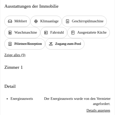
Ausstattungen der Immobilie
chair
ac_unit
dishwasher_gen
Möbliert
Klimaanlage
Geschirrspülmaschine
local_laundry_service
elevator
kitchen
Waschmaschine
Fahrstuhl
Ausgestattete Küche
person_book
pool
Pförtner/Rezeption
Zugang zum Pool
Zeige alles (9)
Zimmer 1
Detail
Energieausweis
Der Energieausweis wurde von den Vermieter
angefordert.
Details anzeigen