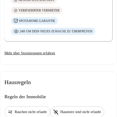
lock
GESCHÜTZTE KAUTION
check_circle
VERIFIZIERTER VERMIETER
SPOTAHOME GARANTIE
24H UM DEIN NEUES ZUHAUSE ZU ÜBERPRÜFEN
Mehr über Stornierungen erfahren
Hausregeln
Regeln der Immobilie
smoke_free
pet_supplies
Rauchen nicht erlaubt
Haustiere sind nicht erlaubt