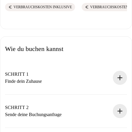
euro
euro
VERBRAUCHSKOSTEN INKLUSIVE
VERBRAUCHSKOSTEN I
Wie du buchen kannst
SCHRITT 1
Finde dein Zuhause
100% Online-Buchungsprozess.
Verifizierte Wohnungen und Vermieter.
Du erhältst alle notwendigen Informationen im Voraus.
SCHRITT 2
Sende deine Buchungsanfrage
Sende grundlegende Informationen zu deinem Profil und