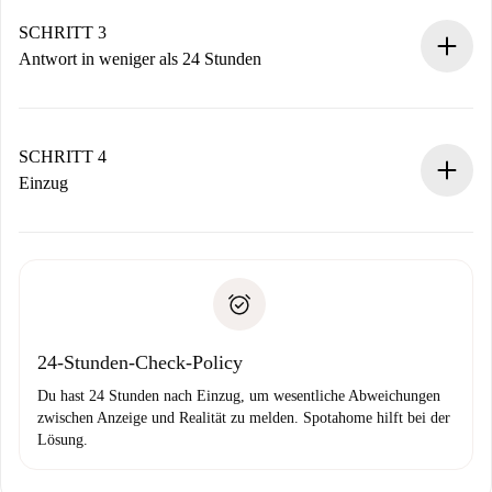
deiner Zahlungsmethode.
Denk daran, dass wir dich erst belasten, wenn der
SCHRITT 3
Vermieter zustimmt.
Antwort in weniger als 24 Stunden
Der Vermieter hat bis zu 24 Stunden Zeit zu bestätigen.
Sobald die Buchung akzeptiert ist, belasten wir dich und
stellen den Kontakt her.
SCHRITT 4
Wenn der Vermieter ablehnen muss, entstehen keine
Einzug
Kosten und wir schlagen Alternativen vor.
Kläre mit dem Vermieter die Ankunftsdetails,
Benötigte Dokumente bei „
Spotahome plus
“-Objekten.
Schlüsselübergabe usw.
Personalausweis oder Reisepass
Spotahome überweist die erste Zahlung nur, wenn du keine
Zahlungsfähigkeitsnachweis
Probleme meldest.
Bankeinzug
24-Stunden-Check-Policy
Du hast 24 Stunden nach Einzug, um wesentliche Abweichungen
zwischen Anzeige und Realität zu melden. Spotahome hilft bei der
Lösung.