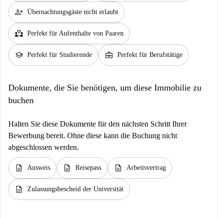
person_add
Übernachtungsgäste nicht erlaubt
partner_heart
Perfekt für Aufenthalte von Paaren
school
business_center
Perfekt für Studierende
Perfekt für Berufstätige
Dokumente, die Sie benötigen, um diese Immobilie zu
buchen
Halten Sie diese Dokumente für den nächsten Schritt Ihrer
Bewerbung bereit. Ohne diese kann die Buchung nicht
abgeschlossen werden.
description
description
description
Ausweis
Reisepass
Arbeitsvertrag
description
Zulassungsbescheid der Universität