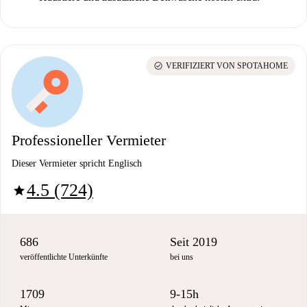
check_circle
VERIFIZIERT VON SPOTAHOME
Professioneller Vermieter
Dieser Vermieter spricht Englisch
4.5 (724)
star
686
Seit 2019
veröffentlichte Unterkünfte
bei uns
1709
9-15h