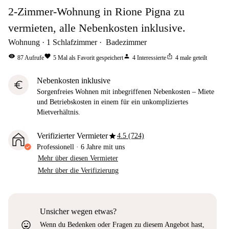
2-Zimmer-Wohnung in Rione Pigna zu
vermieten, alle Nebenkosten inklusive.
Wohnung
1
Schlafzimmer
Badezimmer
visibility
favorite
person
ios_share
87
Aufrufe
5
Mal als Favorit gespeichert
4
Interessierte
4
male geteilt
Nebenkosten inklusive
euro
Sorgenfreies Wohnen mit inbegriffenen Nebenkosten – Miete
und Betriebskosten in einem für ein unkompliziertes
Mietverhältnis.
star
Verifizierter Vermieter
4.5 (724)
Professionell
·
6 Jahre
mit uns
Mehr über diesen Vermieter
Mehr über die Verifizierung
Unsicher wegen etwas?
sentiment_very_satisfied
Wenn du Bedenken oder Fragen zu diesem Angebot hast,