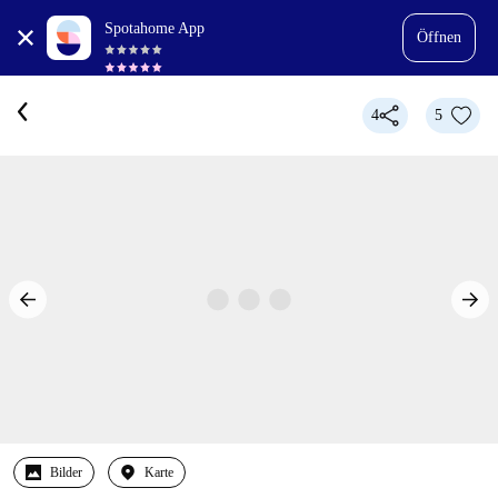
Spotahome App
Öffnen
4
5
Bilder
Karte