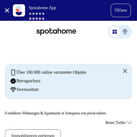
Spotahome App
Öffnen
mobile
Über 180.000 online vermietete Objekte
check_circle
Betrugsschutz
diamond
Stornoschutz
0
möblierte Wohnungen & Apartments in Antequera von privat mieten
Immobilientyp entfernen