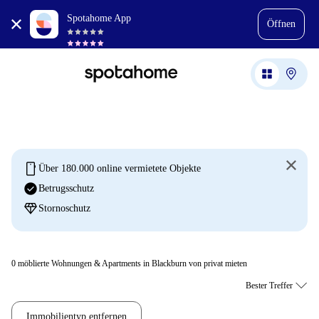
Spotahome App
Öffnen
mobile
Über 180.000 online vermietete Objekte
check_circle
Betrugsschutz
diamond
Stornoschutz
0
möblierte Wohnungen & Apartments in Blackburn von privat mieten
Immobilientyp entfernen