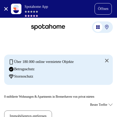
Spotahome App
Öffnen
mobile
Über 180.000 online vermietete Objekte
check_circle
Betrugsschutz
diamond
Stornoschutz
0
möblierte Wohnungen & Apartments in Bremerhaven von privat mieten
Immobilientyp entfernen