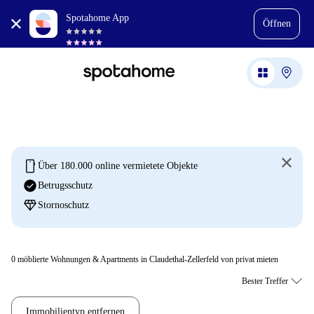
Spotahome App
Öffnen
mobile
Über 180.000 online vermietete Objekte
check_circle
Betrugsschutz
diamond
Stornoschutz
0
möblierte Wohnungen & Apartments in Claudethal-Zellerfeld von privat mieten
Immobilientyp entfernen