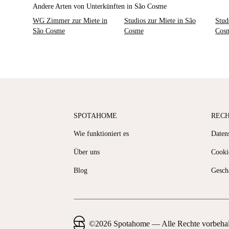
Andere Arten von Unterkünften in São Cosme
WG Zimmer zur Miete in
Studios zur Miete in São
Stud
São Cosme
Cosme
Cos
SPOTAHOME
REC
Wie funktioniert es
Datens
Über uns
Cooki
Blog
Gesch
©
2026
Spotahome —
Alle Rechte vorbeha