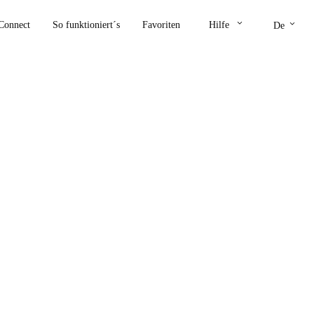
keyboard_arrow_down
keyboard_arrow_down
Connect
So funktioniert´s
Favoriten
Hilfe
De