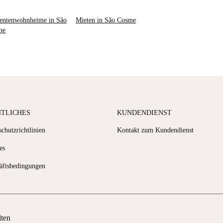
entenwohnheime in São
Mieten in São Cosme
me
HTLICHES
KUNDENDIENST
chutzrichtlinien
Kontakt zum Kundendienst
es
äftsbedingungen
lten