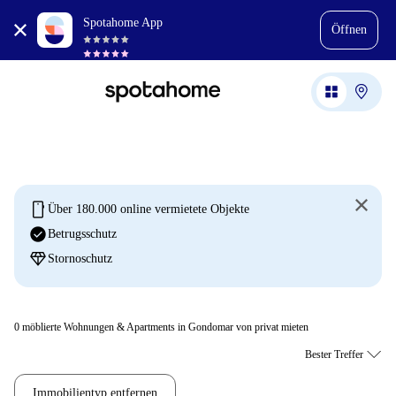
Spotahome App
Öffnen
mobile
Über 180.000 online vermietete Objekte
check_circle
Betrugsschutz
diamond
Stornoschutz
0
möblierte Wohnungen & Apartments in Gondomar von privat mieten
Immobilientyp entfernen