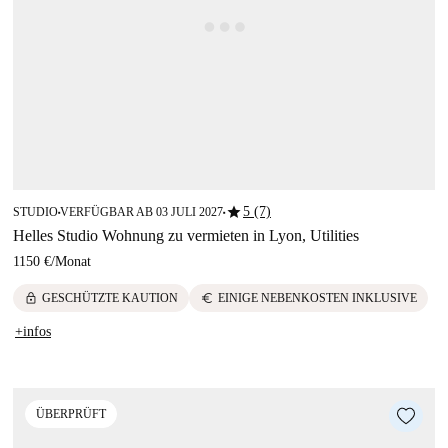
star
5 (7)
STUDIO
VERFÜGBAR AB 03 JULI 2027
■
■
Helles Studio Wohnung zu vermieten in Lyon, Utilities
1150 €
/
Monat
lock
euro
GESCHÜTZTE KAUTION
EINIGE NEBENKOSTEN INKLUSIVE
+infos
ÜBERPRÜFT