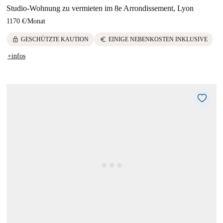
Studio-Wohnung zu vermieten im 8e Arrondissement, Lyon
1170 €
/
Monat
lock
euro
GESCHÜTZTE KAUTION
EINIGE NEBENKOSTEN INKLUSIVE
+infos