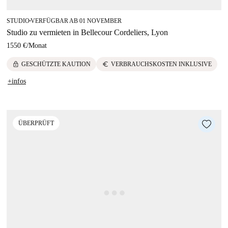
STUDIO
VERFÜGBAR AB 01 NOVEMBER
■
Studio zu vermieten in Bellecour Cordeliers, Lyon
1550 €
/
Monat
lock
euro
GESCHÜTZTE KAUTION
VERBRAUCHSKOSTEN INKLUSIVE
+infos
ÜBERPRÜFT