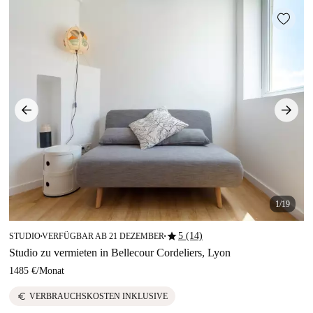
1/19
star
5 (14)
STUDIO
VERFÜGBAR AB 21 DEZEMBER
■
■
Studio zu vermieten in Bellecour Cordeliers, Lyon
1485 €
/
Monat
euro
VERBRAUCHSKOSTEN INKLUSIVE