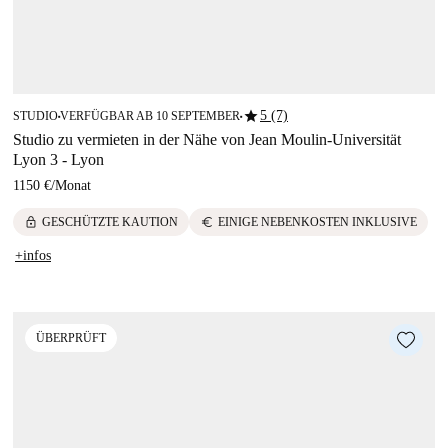
star
5 (7)
STUDIO
VERFÜGBAR AB 10 SEPTEMBER
■
■
Studio zu vermieten in der Nähe von Jean Moulin-Universität
Lyon 3 - Lyon
1150 €
/
Monat
lock
euro
GESCHÜTZTE KAUTION
EINIGE NEBENKOSTEN INKLUSIVE
+infos
ÜBERPRÜFT