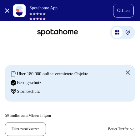
Spotahome App
Öffnen
mobile
Über 180.000 online vermietete Objekte
check_circle
Betrugsschutz
diamond
Stornoschutz
59
studios zum Mieten in Lyon
Filter zurücksetzen