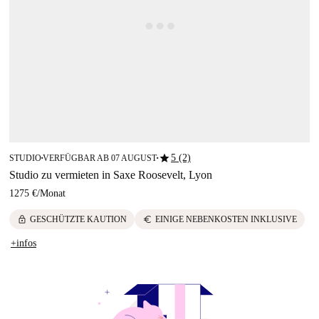
star
5 (2)
STUDIO
VERFÜGBAR AB 07 AUGUST
■
■
Studio zu vermieten in Saxe Roosevelt, Lyon
1275 €
/
Monat
lock
euro
GESCHÜTZTE KAUTION
EINIGE NEBENKOSTEN INKLUSIVE
+infos