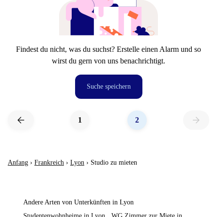
Findest du nicht, was du suchst? Erstelle einen Alarm und so
wirst du gern von uns benachrichtigt.
Suche speichern
arrow_back
arrow_forward
1
2
Anfang
›
Frankreich
›
Lyon
›
Studio zu mieten
Andere Arten von Unterkünften in Lyon
Studentenwohnheime in Lyon
WG Zimmer zur Miete in