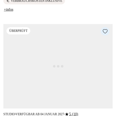
euro
VERBRAUCHSKOSTEN INKLUSIVE
+infos
ÜBERPRÜFT
star
5 (10)
STUDIO
VERFÜGBAR AB 04 JANUAR 2027
■
■