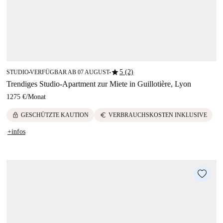
star
5 (2)
STUDIO
VERFÜGBAR AB 07 AUGUST
■
■
Trendiges Studio-Apartment zur Miete in Guillotière, Lyon
1275 €
/
Monat
lock
euro
GESCHÜTZTE KAUTION
VERBRAUCHSKOSTEN INKLUSIVE
+infos