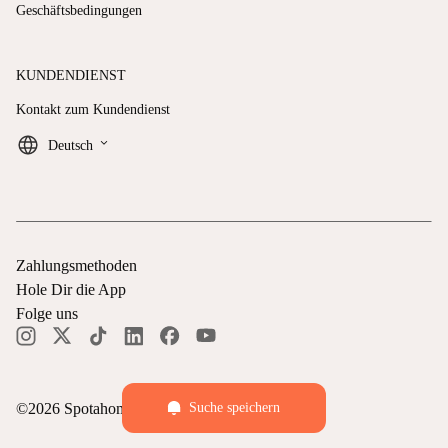
Geschäftsbedingungen
KUNDENDIENST
Kontakt zum Kundendienst
keyboard_arrow_down
Deutsch
Zahlungsmethoden
Hole Dir die App
Folge uns
Suche speichern
©
2026
Spotahome —
Alle Rechte vorbehalten