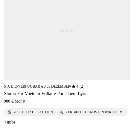
star
4 (2)
STUDIO
VERFÜGBAR AB 03 DEZEMBER
■
■
Studio zur Miete in Voltaire Part-Dieu, Lyon
900 €
/
Monat
lock
euro
GESCHÜTZTE KAUTION
VERBRAUCHSKOSTEN INKLUSIVE
+infos