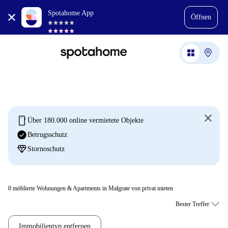
Spotahome App
Öffnen
mobile
Über 180.000 online vermietete Objekte
check_circle
Betrugsschutz
diamond
Stornoschutz
0
möblierte Wohnungen & Apartments in Malgrate von privat mieten
Immobilientyp entfernen