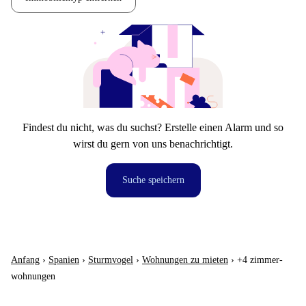
Findest du nicht, was du suchst? Erstelle einen Alarm und so
wirst du gern von uns benachrichtigt.
Suche speichern
Anfang
›
Spanien
›
Sturmvogel
›
Wohnungen zu mieten
›
+4 zimmer-
wohnungen