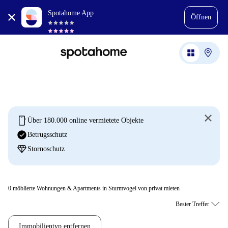
Spotahome App
Öffnen
mobile
Über 180.000 online vermietete Objekte
check_circle
Betrugsschutz
diamond
Stornoschutz
0
möblierte Wohnungen & Apartments in Sturmvogel von privat mieten
Immobilientyp entfernen