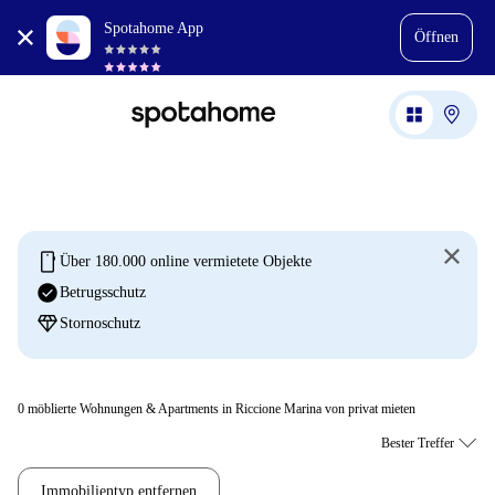
Spotahome App
Öffnen
mobile
Über 180.000 online vermietete Objekte
check_circle
Betrugsschutz
diamond
Stornoschutz
0
möblierte Wohnungen & Apartments in Riccione Marina von privat mieten
Immobilientyp entfernen