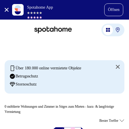
Spotahome App
Öffnen
mobile
Über 180.000 online vermietete Objekte
check_circle
Betrugsschutz
diamond
Stornoschutz
0
möblierte Wohnungen und Zimmer in Sitges zum Mieten - kurz- & langfristige
Vermietung