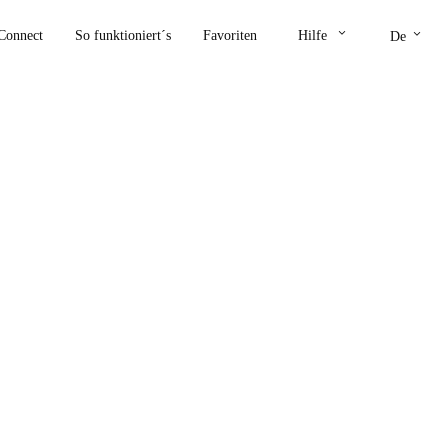
keyboard_arrow_down
keyboard_arrow_down
Connect
So funktioniert´s
Favoriten
Hilfe
De