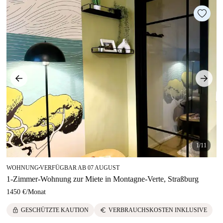
1/11
WOHNUNG
VERFÜGBAR AB 07 AUGUST
■
1-Zimmer-Wohnung zur Miete in Montagne-Verte, Straßburg
1450 €
/
Monat
lock
euro
GESCHÜTZTE KAUTION
VERBRAUCHSKOSTEN INKLUSIVE