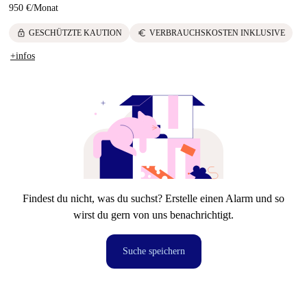
950 €
/
Monat
lock
euro
GESCHÜTZTE KAUTION
VERBRAUCHSKOSTEN INKLUSIVE
+infos
Findest du nicht, was du suchst? Erstelle einen Alarm und so
wirst du gern von uns benachrichtigt.
Suche speichern