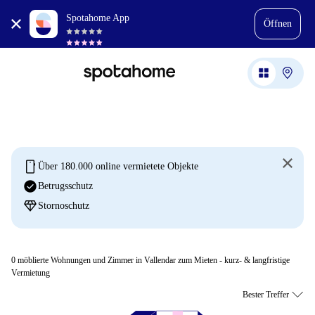
Spotahome App
Öffnen
mobile
Über 180.000 online vermietete Objekte
check_circle
Betrugsschutz
diamond
Stornoschutz
0
möblierte Wohnungen und Zimmer in Vallendar zum Mieten - kurz- & langfristige
Vermietung