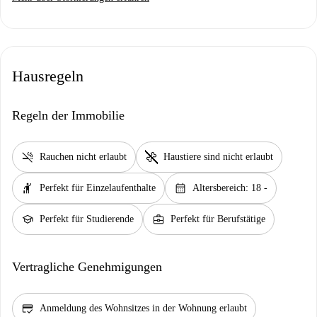
Hausregeln
Regeln der Immobilie
smoke_free
pet_supplies
Rauchen nicht erlaubt
Haustiere sind nicht erlaubt
hail
calendar_month
Perfekt für Einzelaufenthalte
Altersbereich: 18 -
school
business_center
Perfekt für Studierende
Perfekt für Berufstätige
Vertragliche Genehmigungen
credit_score
Anmeldung des Wohnsitzes in der Wohnung erlaubt