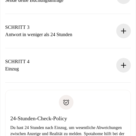
Sende deine Buchungsanfrage
Sende grundlegende Informationen zu deinem Profil und
deiner Zahlungsmethode.
Denk daran, dass wir dich erst belasten, wenn der
SCHRITT 3
Vermieter zustimmt.
Antwort in weniger als 24 Stunden
Der Vermieter hat bis zu 24 Stunden Zeit zu bestätigen.
Sobald die Buchung akzeptiert ist, belasten wir dich und
stellen den Kontakt her.
SCHRITT 4
Wenn der Vermieter ablehnen muss, entstehen keine
Einzug
Kosten und wir schlagen Alternativen vor.
Kläre mit dem Vermieter die Ankunftsdetails,
Benötigte Dokumente bei „
Spotahome plus
“-Objekten.
Schlüsselübergabe usw.
Personalausweis oder Reisepass
Spotahome überweist die erste Zahlung nur, wenn du keine
Zahlungsfähigkeitsnachweis
Probleme meldest.
Bankeinzug
24-Stunden-Check-Policy
Du hast 24 Stunden nach Einzug, um wesentliche Abweichungen
zwischen Anzeige und Realität zu melden. Spotahome hilft bei der