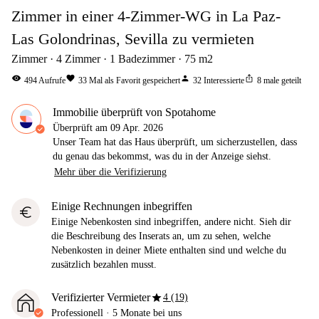
Zimmer in einer 4-Zimmer-WG in La Paz-
Las Golondrinas, Sevilla zu vermieten
Zimmer
4
Zimmer
1
Badezimmer
75
m2
visibility
favorite
person
ios_share
494
Aufrufe
33
Mal als Favorit gespeichert
32
Interessierte
8
male geteilt
Immobilie überprüft von Spotahome
Überprüft am
09 Apr. 2026
Unser Team hat das Haus überprüft, um sicherzustellen, dass
du genau das bekommst, was du in der Anzeige siehst.
Mehr über die Verifizierung
Einige Rechnungen inbegriffen
euro
Einige Nebenkosten sind inbegriffen, andere nicht. Sieh dir
die Beschreibung des Inserats an, um zu sehen, welche
Nebenkosten in deiner Miete enthalten sind und welche du
zusätzlich bezahlen musst.
star
Verifizierter Vermieter
4 (19)
Professionell
·
5 Monate
bei uns