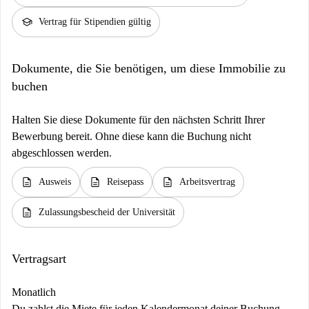
school
Vertrag für Stipendien gültig
Dokumente, die Sie benötigen, um diese Immobilie zu
buchen
Halten Sie diese Dokumente für den nächsten Schritt Ihrer
Bewerbung bereit. Ohne diese kann die Buchung nicht
abgeschlossen werden.
description
description
description
Ausweis
Reisepass
Arbeitsvertrag
description
Zulassungsbescheid der Universität
Vertragsart
Monatlich
Du zahlst die Miete für jeden Kalendermonat deiner Buchung,