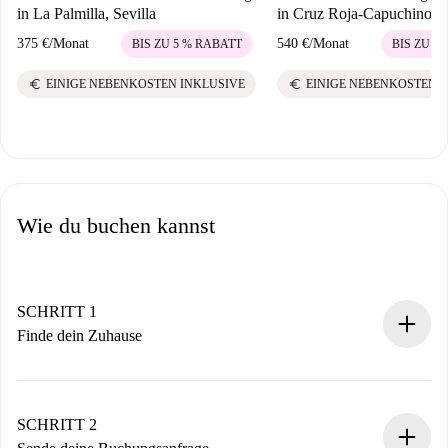
in La Palmilla, Sevilla
in Cruz Roja-Capuchinos, S
375 €
/
Monat
540 €
/
Monat
BIS ZU 5 % RABATT
BIS ZU 5
euro
euro
EINIGE NEBENKOSTEN INKLUSIVE
EINIGE NEBENKOSTEN 
Wie du buchen kannst
SCHRITT 1
Finde dein Zuhause
100% Online-Buchungsprozess.
Verifizierte Wohnungen und Vermieter.
Du erhältst alle notwendigen Informationen im Voraus.
SCHRITT 2