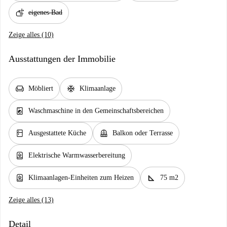
soap
eigenes Bad
Zeige alles (10)
Ausstattungen der Immobilie
chair
ac_unit
Möbliert
Klimaanlage
local_laundry_service
Waschmaschine in den Gemeinschaftsbereichen
kitchen
balcony
Ausgestattete Küche
Balkon oder Terrasse
water_heater
Elektrische Warmwasserbereitung
water_heater
square_foot
Klimaanlagen-Einheiten zum Heizen
75 m2
Zeige alles (13)
Detail