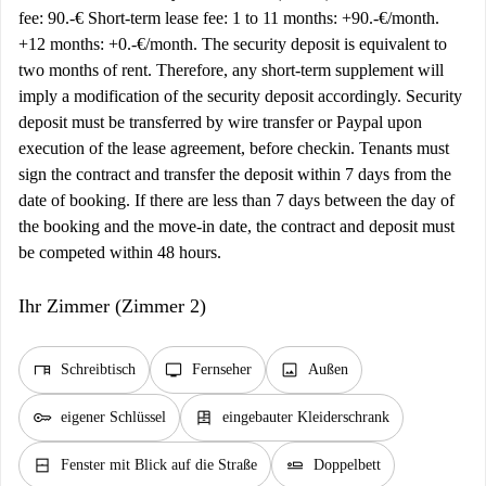
fee: 90.-€ Short-term lease fee: 1 to 11 months: +90.-€/month.
+12 months: +0.-€/month. The security deposit is equivalent to
two months of rent. Therefore, any short-term supplement will
imply a modification of the security deposit accordingly. Security
deposit must be transferred by wire transfer or Paypal upon
execution of the lease agreement, before checkin. Tenants must
sign the contract and transfer the deposit within 7 days from the
date of booking. If there are less than 7 days between the day of
the booking and the move-in date, the contract and deposit must
be competed within 48 hours.
Ihr Zimmer (Zimmer 2)
desk
tv
image
Schreibtisch
Fernseher
Außen
key
dresser
eigener Schlüssel
eingebauter Kleiderschrank
window_closed
airline_seat_flat
Fenster mit Blick auf die Straße
Doppelbett