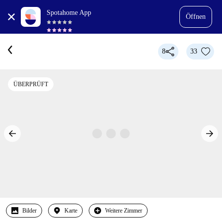
Spotahome App
Öffnen
8
33
ÜBERPRÜFT
Bilder
Karte
Weitere Zimmer