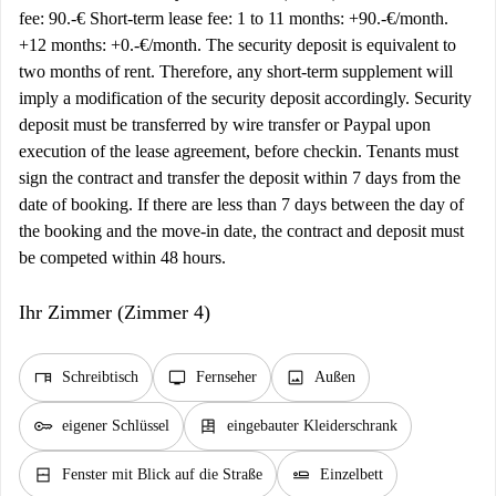
fee: 90.-€ Short-term lease fee: 1 to 11 months: +90.-€/month.
+12 months: +0.-€/month. The security deposit is equivalent to
two months of rent. Therefore, any short-term supplement will
imply a modification of the security deposit accordingly. Security
deposit must be transferred by wire transfer or Paypal upon
execution of the lease agreement, before checkin. Tenants must
sign the contract and transfer the deposit within 7 days from the
date of booking. If there are less than 7 days between the day of
the booking and the move-in date, the contract and deposit must
be competed within 48 hours.
Ihr Zimmer (Zimmer 4)
desk
tv
image
Schreibtisch
Fernseher
Außen
key
dresser
eigener Schlüssel
eingebauter Kleiderschrank
window_closed
airline_seat_flat
Fenster mit Blick auf die Straße
Einzelbett