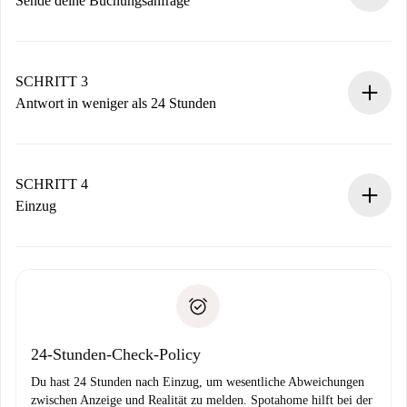
Sende deine Buchungsanfrage
Sende grundlegende Informationen zu deinem Profil und
deiner Zahlungsmethode.
Denk daran, dass wir dich erst belasten, wenn der
SCHRITT 3
Vermieter zustimmt.
Antwort in weniger als 24 Stunden
Der Vermieter hat bis zu 24 Stunden Zeit zu bestätigen.
Sobald die Buchung akzeptiert ist, belasten wir dich und
stellen den Kontakt her.
SCHRITT 4
Wenn der Vermieter ablehnen muss, entstehen keine
Einzug
Kosten und wir schlagen Alternativen vor.
Kläre mit dem Vermieter die Ankunftsdetails,
Benötigte Dokumente bei „
Spotahome plus
“-Objekten.
Schlüsselübergabe usw.
Personalausweis oder Reisepass
Spotahome überweist die erste Zahlung nur, wenn du keine
Zahlungsfähigkeitsnachweis
Probleme meldest.
Bankeinzug
24-Stunden-Check-Policy
Du hast 24 Stunden nach Einzug, um wesentliche Abweichungen
zwischen Anzeige und Realität zu melden. Spotahome hilft bei der