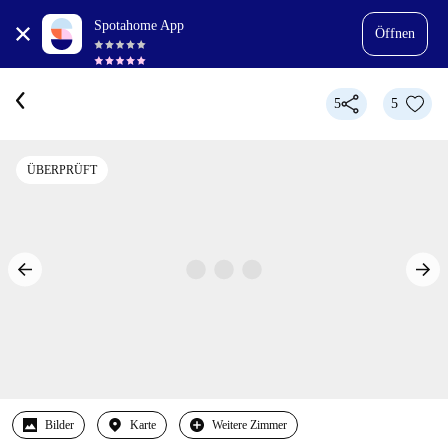
Spotahome App
Öffnen
5
5
ÜBERPRÜFT
Bilder
Karte
Weitere Zimmer