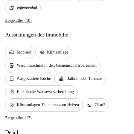
soap
eigenes Bad
Zeige alles (10)
Ausstattungen der Immobilie
chair
ac_unit
Möbliert
Klimaanlage
local_laundry_service
Waschmaschine in den Gemeinschaftsbereichen
kitchen
balcony
Ausgestattete Küche
Balkon oder Terrasse
water_heater
Elektrische Warmwasserbereitung
water_heater
square_foot
Klimaanlagen-Einheiten zum Heizen
75 m2
Zeige alles (13)
Detail