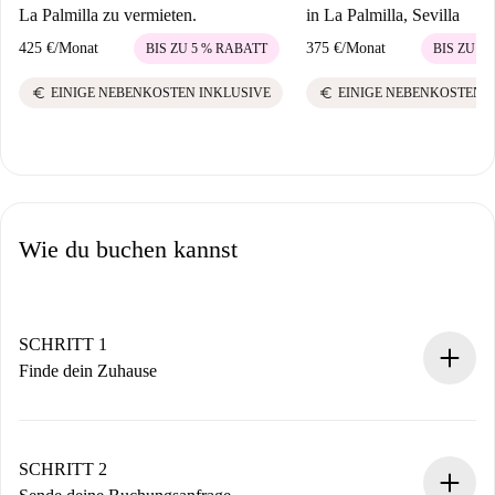
La Palmilla zu vermieten.
in La Palmilla, Sevilla
425 €
/
Monat
375 €
/
Monat
BIS ZU 5 % RABATT
BIS ZU 5
euro
euro
EINIGE NEBENKOSTEN INKLUSIVE
EINIGE NEBENKOSTEN 
Wie du buchen kannst
SCHRITT 1
Finde dein Zuhause
100% Online-Buchungsprozess.
Verifizierte Wohnungen und Vermieter.
Du erhältst alle notwendigen Informationen im Voraus.
SCHRITT 2