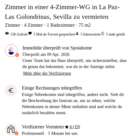
Zimmer in einer 4-Zimmer-WG in La Paz-
Las Golondrinas, Sevilla zu vermieten
Zimmer
4
Zimmer
1
Badezimmer
75
m2
visibility
favorite
person
ios_share
136
Aufrufe
5
Mal als Favorit gespeichert
5
Interessierte
5
male geteilt
Immobilie überprüft von Spotahome
Überprüft am
09 Apr. 2026
Unser Team hat das Haus überprüft, um sicherzustellen, dass
du genau das bekommst, was du in der Anzeige siehst.
Mehr über die Verifizierung
Einige Rechnungen inbegriffen
euro
Einige Nebenkosten sind inbegriffen, andere nicht. Sieh dir
die Beschreibung des Inserats an, um zu sehen, welche
Nebenkosten in deiner Miete enthalten sind und welche du
zusätzlich bezahlen musst.
star
Verifizierter Vermieter
4 (19)
Professionell
·
5 Monate
bei uns