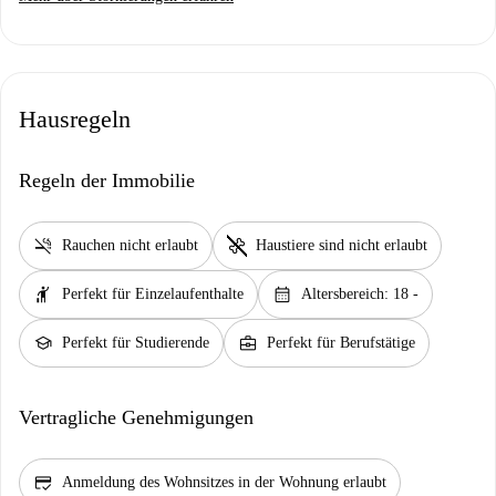
Hausregeln
Regeln der Immobilie
smoke_free
pet_supplies
Rauchen nicht erlaubt
Haustiere sind nicht erlaubt
hail
calendar_month
Perfekt für Einzelaufenthalte
Altersbereich: 18 -
school
business_center
Perfekt für Studierende
Perfekt für Berufstätige
Vertragliche Genehmigungen
credit_score
Anmeldung des Wohnsitzes in der Wohnung erlaubt