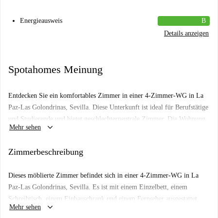
Energieausweis
B
Details anzeigen
Spotahomes Meinung
Entdecken Sie ein komfortables Zimmer in einer 4-Zimmer-WG in La
Paz-Las Golondrinas, Sevilla. Diese Unterkunft ist ideal für Berufstätige
und Studierende und bietet geschlechterneutrale Zimmer. Die Wohnung
keyboard_arrow_down
Mehr sehen
ist komplett möbliert und verfügt über eine Klimaanlage, eine voll
ausgestattete Küche und eine Gemeinschaftswaschmaschine. Paare sind
Zimmerbeschreibung
nicht gestattet. Spotahome hat diese Unterkunft persönlich geprüft.
In La Paz-Las Golondrinas, Sevilla gelegen, befinden Sie sich in der
Dieses möblierte Zimmer befindet sich in einer 4-Zimmer-WG in La
Nähe zahlreicher Sehenswürdigkeiten und Einrichtungen. In
Paz-Las Golondrinas, Sevilla. Es ist mit einem Einzelbett, einem
unmittelbarer Nähe finden Sie Restaurants wie 100 Montaditos und Bar
Schreibtisch, einem Einbauschrank und einem Fernseher ausgestattet.
Koala sowie wichtige Wahrzeichen wie die antike Venta de Los Gatos
keyboard_arrow_down
Mehr sehen
Das Zimmer hat ein Fenster mit Blick auf die Straße und ist ideal für
und das Alte Krankenhaus der Fünf Wunden. Genießen Sie die lebendige