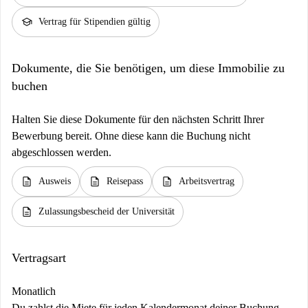
school
Vertrag für Stipendien gültig
Dokumente, die Sie benötigen, um diese Immobilie zu
buchen
Halten Sie diese Dokumente für den nächsten Schritt Ihrer
Bewerbung bereit. Ohne diese kann die Buchung nicht
abgeschlossen werden.
description
description
description
Ausweis
Reisepass
Arbeitsvertrag
description
Zulassungsbescheid der Universität
Vertragsart
Monatlich
Du zahlst die Miete für jeden Kalendermonat deiner Buchung,