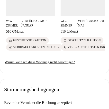
täglichen Bedarf. Genießen Sie das lebendige Flair von Santissimo in
dieser tollen Wohnung.
WG-
VERFÜGBAR AB 31
WG-
VERFÜGBAR AB 31
■
■
ZIMMER
JANUAR
ZIMMER
MAI
510 €
/
Monat
510 €
/
Monat
lock
lock
GESCHÜTZTE KAUTION
GESCHÜTZTE KAUTION
euro
euro
VERBRAUCHSKOSTEN INKLUSIVE
VERBRAUCHSKOSTEN INKLU
Warum kann ich diese Wohnung nicht besichtigen?
Stornierungsbedingungen
Bevor der Vermieter die Buchung akzeptiert