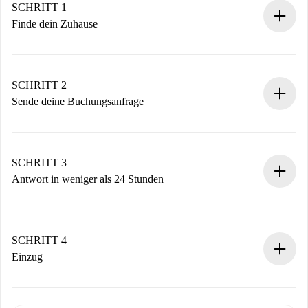
SCHRITT 1
Finde dein Zuhause
100% Online-Buchungsprozess.
Verifizierte Wohnungen und Vermieter.
Du erhältst alle notwendigen Informationen im Voraus.
SCHRITT 2
Sende deine Buchungsanfrage
Sende grundlegende Informationen zu deinem Profil und
deiner Zahlungsmethode.
Denk daran, dass wir dich erst belasten, wenn der
SCHRITT 3
Vermieter zustimmt.
Antwort in weniger als 24 Stunden
Der Vermieter hat bis zu 24 Stunden Zeit zu bestätigen.
Sobald die Buchung akzeptiert ist, belasten wir dich und
stellen den Kontakt her.
SCHRITT 4
Wenn der Vermieter ablehnen muss, entstehen keine
Einzug
Kosten und wir schlagen Alternativen vor.
Kläre mit dem Vermieter die Ankunftsdetails,
Benötigte Dokumente bei „
Spotahome plus
“-Objekten.
Schlüsselübergabe usw.
Personalausweis oder Reisepass