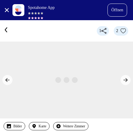
Spotahome App
Öffnen
1
2
Bilder
Karte
Weitere Zimmer