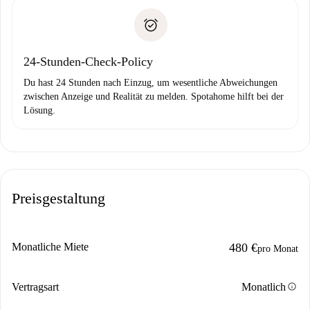
Spotahome überweist die erste Zahlung nur, wenn du keine
Zahlungsfähigkeitsnachweis
Probleme meldest.
Bankeinzug
24-Stunden-Check-Policy
Du hast 24 Stunden nach Einzug, um wesentliche Abweichungen
zwischen Anzeige und Realität zu melden. Spotahome hilft bei der
Lösung.
Preisgestaltung
Monatliche Miete
480 €
pro Monat
info
Vertragsart
Monatlich