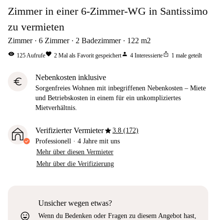
Zimmer in einer 6-Zimmer-WG in Santissimo
zu vermieten
Zimmer
6
Zimmer
2
Badezimmer
122
m2
visibility
favorite
person
ios_share
125
Aufrufe
2
Mal als Favorit gespeichert
4
Interessierte
1
male geteilt
Nebenkosten inklusive
euro
Sorgenfreies Wohnen mit inbegriffenen Nebenkosten – Miete
und Betriebskosten in einem für ein unkompliziertes
Mietverhältnis.
star
Verifizierter Vermieter
3.8 (172)
Professionell
·
4 Jahre
mit uns
Mehr über diesen Vermieter
Mehr über die Verifizierung
Unsicher wegen etwas?
sentiment_very_satisfied
Wenn du Bedenken oder Fragen zu diesem Angebot hast,