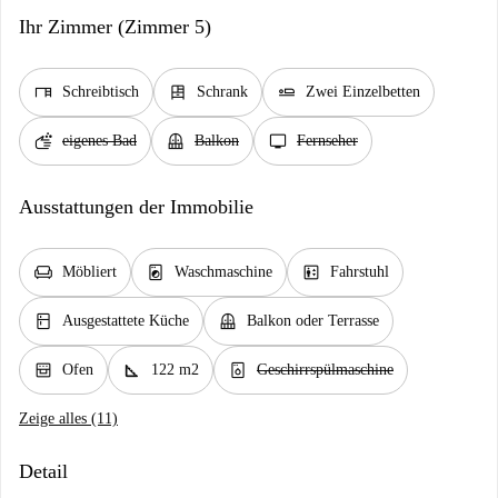
Ihr Zimmer (Zimmer 5)
desk
dresser
airline_seat_flat
Schreibtisch
Schrank
Zwei Einzelbetten
soap
balcony
tv
eigenes Bad
Balkon
Fernseher
Ausstattungen der Immobilie
chair
local_laundry_service
elevator
Möbliert
Waschmaschine
Fahrstuhl
kitchen
balcony
Ausgestattete Küche
Balkon oder Terrasse
oven_gen
square_foot
dishwasher_gen
Ofen
122 m2
Geschirrspülmaschine
Zeige alles (11)
Detail