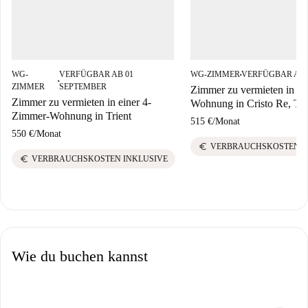
WG-
VERFÜGBAR AB 01
WG-ZIMMER
VERFÜGBAR AB 
■
■
ZIMMER
SEPTEMBER
Zimmer zu vermieten in 6
Zimmer zu vermieten in einer 4-
Wohnung in Cristo Re, Tre
Zimmer-Wohnung in Trient
515 €
/
Monat
550 €
/
Monat
euro
VERBRAUCHSKOSTEN I
euro
VERBRAUCHSKOSTEN INKLUSIVE
Wie du buchen kannst