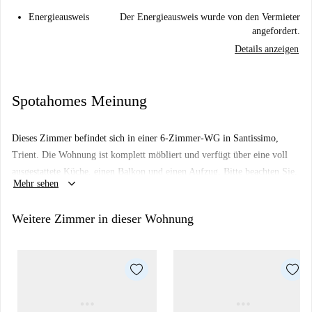
Energieausweis
Der Energieausweis wurde von den Vermieter
angefordert.
Details anzeigen
Spotahomes Meinung
Dieses Zimmer befindet sich in einer 6-Zimmer-WG in Santissimo,
Trient. Die Wohnung ist komplett möbliert und verfügt über eine voll
ausgestattete Küche, einen Balkon und einen Aufzug. Bitte beachten Sie,
keyboard_arrow_down
Mehr sehen
dass Paare und Haustiere nicht gestattet sind. Eine private
Waschmaschine steht zur Verfügung. Spotahome hat die Unterkunft zwar
Weitere Zimmer in dieser Wohnung
nicht persönlich geprüft, jedoch werden alle Vermieter auf unserer
Plattform sorgfältig geprüft.
Die Wohnung liegt in Santissimo, einem gut erschlossenen Viertel von
Trient. In der Nähe finden Sie verschiedene Restaurants wie die Osteria
della Mal'Ombra, die Bar Vittoria und das Sushiko. Supermärkte wie
Aldi und NaturaSì sind fußläufig erreichbar und bieten alles für den