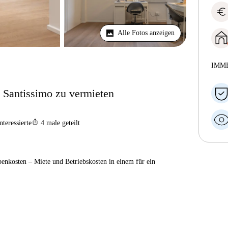
euro
Alle Fotos anzeigen
IMM
Santissimo zu vermieten
ios_share
nteressierte
4
male geteilt
enkosten – Miete und Betriebskosten in einem für ein