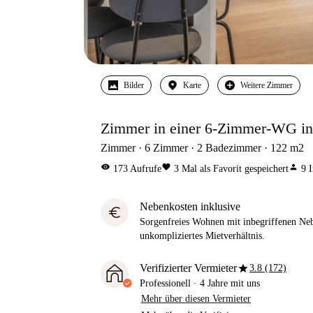
Bilder
Karte
Weitere Zimmer
Zimmer in einer 6-Zimmer-WG in 
Zimmer
6
Zimmer
2
Badezimmer
122
m2
visibility
favorite
person
173
Aufrufe
3
Mal als Favorit gespeichert
9
I
Nebenkosten inklusive
euro
Sorgenfreies Wohnen mit inbegriffenen Neb
unkompliziertes Mietverhältnis.
star
Verifizierter Vermieter
3.8 (172)
Professionell
·
4 Jahre
mit uns
Mehr über diesen Vermieter