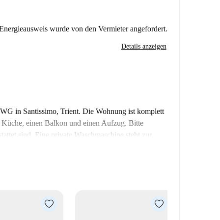
Energieausweis wurde von den Vermieter angefordert.
Details anzeigen
-WG in Santissimo, Trient. Die Wohnung ist komplett
te Küche, einen Balkon und einen Aufzug. Bitte
tattet sind. Eine private Waschmaschine steht zur
icht persönlich geprüft, jedoch werden alle
t.
hlossenen Viertel von Trient. In der Nähe finden Sie
Mal'Ombra, die Bar Vittoria und das Sushiko.
g erreichbar und bieten alles für den täglichen
antissimo in dieser tollen Wohnung.