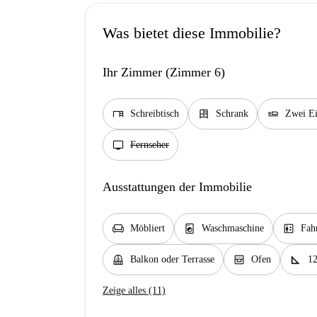
Was bietet diese Immobilie?
Ihr Zimmer (Zimmer 6)
desk
dresser
airline_seat_flat
Schreibtisch
Schrank
Zwei Ei
tv
Fernseher
Ausstattungen der Immobilie
chair
local_laundry_service
elevator
Möbliert
Waschmaschine
Fah
balcony
oven_gen
square_foot
Balkon oder Terrasse
Ofen
1
Zeige alles (11)