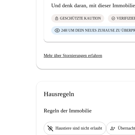
Und denk daran, mit dieser Immobilie
lock
check_circle
GESCHÜTZTE KAUTION
VERIFIZI
24H UM DEIN NEUES ZUHAUSE ZU ÜBERP
Mehr über Stornierungen erfahren
Hausregeln
Regeln der Immobilie
pet_supplies
person_add
Haustiere sind nicht erlaubt
Übernacht