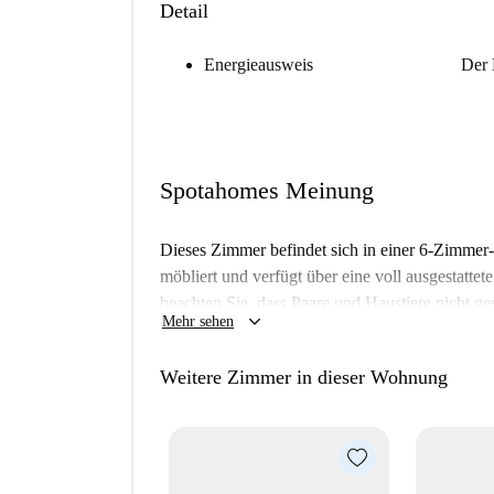
Detail
Energieausweis
Der 
Spotahomes Meinung
Dieses Zimmer befindet sich in einer 6-Zimmer
möbliert und verfügt über eine voll ausgestatte
beachten Sie, dass Paare und Haustiere nicht ges
keyboard_arrow_down
Mehr sehen
Verfügung. Spotahome hat die Unterkunft zwar n
Vermieter auf unserer Plattform sorgfältig geprüf
Weitere Zimmer in dieser Wohnung
Die Wohnung liegt in Santissimo, einem gut ersc
verschiedene Restaurants wie die Osteria della 
Supermärkte wie Aldi und NaturaSì sind fußläufi
Bedarf. Genießen Sie das lebendige Flair von S