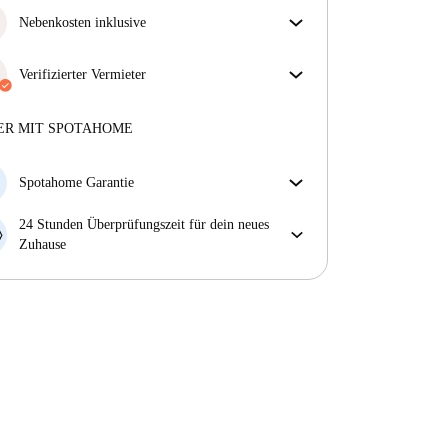
Nebenkosten inklusive
Sorgenfreies Wohnen mit inbegriffenen Nebenkosten
– Miete und Betriebskosten in einem für ein
Verifizierter Vermieter
unkompliziertes Mietverhältnis.
Professionell
·
4 Jahre
mit uns
Mehr über diesen Vermieter
ER MIT SPOTAHOME
Mehr über die Verifizierung
Spotahome Garantie
Falls der Vermieter deine Buchung kurzfristig
24 Stunden Überprüfungszeit für dein neues
storniert, werden wir dir entweder A) ein Hotel
Zuhause
bezahlen und dir helfen eine neue Wohnung zu
Bei Abweichungen vom Inserat, melde dich sofort
finden oder B) den gezahlten Betrag vollständig
innerhalb von 24 Stunden, damit wir das Problem
zurückerstatten.
lösen können.