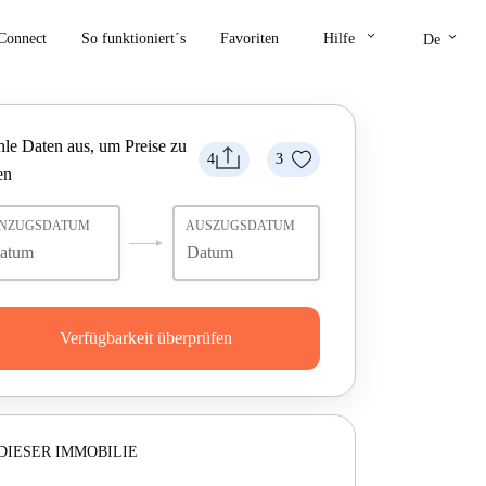
keyboard_arrow_down
keyboard_arrow_down
Connect
So funktioniert´s
Favoriten
Hilfe
De
le Daten aus, um Preise zu
4
3
en
INZUGSDATUM
AUSZUGSDATUM
Verfügbarkeit überprüfen
DIESER IMMOBILIE