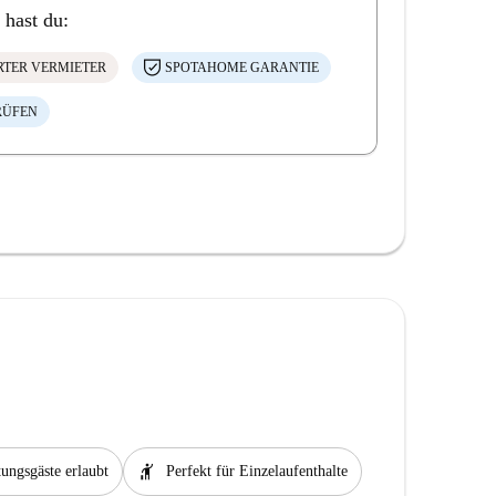
 hast du:
ERTER VERMIETER
SPOTAHOME GARANTIE
RÜFEN
hail
ungsgäste erlaubt
Perfekt für Einzelaufenthalte