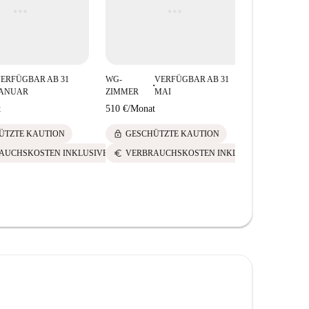
ERFÜGBAR AB 31
WG-
VERFÜGBAR AB 31
WG-
V
■
■
JANUAR
ZIMMER
MAI
ZIMMER
F
t
510 €
/
Monat
540 €
/
Mona
lock
lock
ÜTZTE KAUTION
GESCHÜTZTE KAUTION
GESCH
euro
euro
AUCHSKOSTEN INKLUSIVE
VERBRAUCHSKOSTEN INKLUSIVE
VERBR