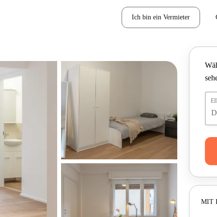
Ich bin ein Vermieter
Wäh
seh
E
MIT 