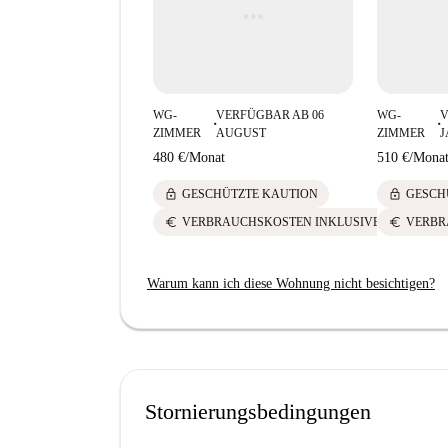
WG-
VERFÜGBAR AB 06
WG-
V
■
■
ZIMMER
AUGUST
ZIMMER
480 €
/
Monat
510 €
/
Mona
lock
lock
GESCHÜTZTE KAUTION
GESCH
euro
euro
VERBRAUCHSKOSTEN INKLUSIVE
VERBR
Warum kann ich diese Wohnung nicht besichtigen?
Stornierungsbedingungen