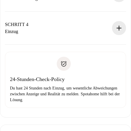
Der Vermieter hat bis zu 24 Stunden Zeit zu bestätigen.
Sobald die Buchung akzeptiert ist, belasten wir dich und
stellen den Kontakt her.
SCHRITT 4
Wenn der Vermieter ablehnen muss, entstehen keine
Einzug
Kosten und wir schlagen Alternativen vor.
Kläre mit dem Vermieter die Ankunftsdetails,
Benötigte Dokumente bei „
Spotahome plus
“-Objekten.
Schlüsselübergabe usw.
Personalausweis oder Reisepass
Spotahome überweist die erste Zahlung nur, wenn du keine
Zahlungsfähigkeitsnachweis
Probleme meldest.
Bankeinzug
24-Stunden-Check-Policy
Du hast 24 Stunden nach Einzug, um wesentliche Abweichungen
zwischen Anzeige und Realität zu melden. Spotahome hilft bei der
Lösung.