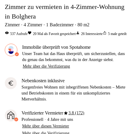
Zimmer zu vermieten in 4-Zimmer-Wohnung
in Bolghera
Zimmer
4
Zimmer
1
Badezimmer
80
m2
visibility
favorite
person
ios_share
537
Aufrufe
20
Mal als Favorit gespeichert
26
Interessierte
5
male geteilt
Immobilie überprüft von Spotahome
Unser Team hat das Haus überprüft, um sicherzustellen, dass
du genau das bekommst, was du in der Anzeige siehst.
Mehr über die Verifizierung
Nebenkosten inklusive
euro
Sorgenfreies Wohnen mit inbegriffenen Nebenkosten – Miete
und Betriebskosten in einem für ein unkompliziertes
Mietverhältnis.
star
Verifizierter Vermieter
3.8 (172)
Professionell
·
4 Jahre
mit uns
Mehr über diesen Vermieter
Mehr über die Verifizierung