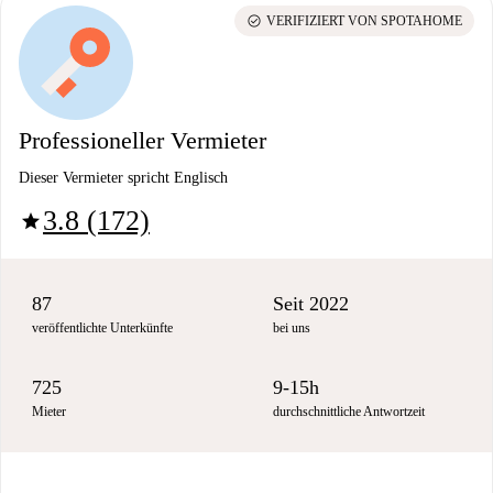
check_circle
VERIFIZIERT VON SPOTAHOME
Professioneller Vermieter
Dieser Vermieter spricht Englisch
3.8 (172)
star
87
Seit 2022
veröffentlichte Unterkünfte
bei uns
725
9-15h
Mieter
durchschnittliche Antwortzeit