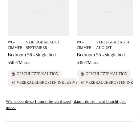
WG-
VERFÜGBAR AB 01
WG-
VERFÜGBAR AB 31
■
■
ZIMMER
SEPTEMBER
ZIMMER
AUGUST
Bedroom 56 - single bed
Bedroom 55 - single bed
550 €
/
Monat
535 €
/
Monat
lock
lock
GESCHÜTZTE KAUTION
GESCHÜTZTE KAUTION
euro
euro
VERBRAUCHSKOSTEN INKLUSIVE
VERBRAUCHSKOSTEN INKLU
Wir haben diese Immobilie verifiziert, damit du sie nicht besichtigen
musst