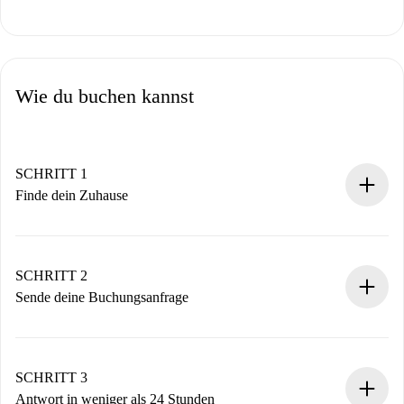
Wie du buchen kannst
SCHRITT 1
Finde dein Zuhause
100% Online-Buchungsprozess.
Verifizierte Wohnungen und Vermieter.
Du erhältst alle notwendigen Informationen im Voraus.
SCHRITT 2
Sende deine Buchungsanfrage
Sende grundlegende Informationen zu deinem Profil und
deiner Zahlungsmethode.
Denk daran, dass wir dich erst belasten, wenn der
SCHRITT 3
Vermieter zustimmt.
Antwort in weniger als 24 Stunden