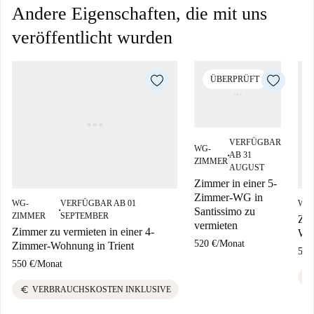
Andere Eigenschaften, die mit uns
veröffentlicht wurden
ÜBERPRÜFT
VERFÜGBAR
WG-
AB 31
■
ZIMMER
AUGUST
Zimmer in einer 5-
Zimmer-WG in
WG-
VERFÜGBAR AB 01
WG
Santissimo zu
■
ZIMMER
SEPTEMBER
Zim
vermieten
Zimmer zu vermieten in einer 4-
Woh
520 €
/
Monat
Zimmer-Wohnung in Trient
515
550 €
/
Monat
eur
euro
VERBRAUCHSKOSTEN INKLUSIVE