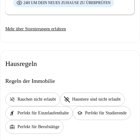
24H UM DEIN NEUES ZUHAUSE ZU ÜBERPRÜFEN
Mehr über Stornierungen erfahren
Hausregeln
Regeln der Immobilie
smoke_free
pet_supplies
Rauchen nicht erlaubt
Haustiere sind nicht erlaubt
hail
school
Perfekt für Einzelaufenthalte
Perfekt für Studierende
business_center
Perfekt für Berufstätige