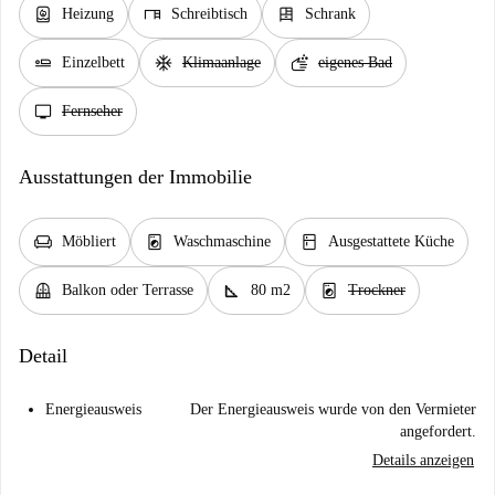
water_heater
desk
dresser
Heizung
Schreibtisch
Schrank
airline_seat_flat
ac_unit
soap
Einzelbett
Klimaanlage
eigenes Bad
tv
Fernseher
Ausstattungen der Immobilie
chair
local_laundry_service
kitchen
Möbliert
Waschmaschine
Ausgestattete Küche
balcony
square_foot
local_laundry_service
Balkon oder Terrasse
80 m2
Trockner
Detail
Energieausweis
Der Energieausweis wurde von den Vermieter
angefordert.
Details anzeigen