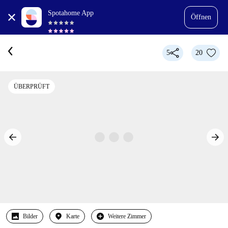
Spotahome App
Öffnen
5
20
ÜBERPRÜFT
Bilder
Karte
Weitere Zimmer