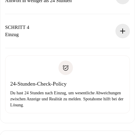
Vermieter zustimmt.
Antwort in weniger als 24 Stunden
Der Vermieter hat bis zu 24 Stunden Zeit zu bestätigen.
Sobald die Buchung akzeptiert ist, belasten wir dich und
stellen den Kontakt her.
SCHRITT 4
Wenn der Vermieter ablehnen muss, entstehen keine
Einzug
Kosten und wir schlagen Alternativen vor.
Kläre mit dem Vermieter die Ankunftsdetails,
Benötigte Dokumente bei „
Spotahome plus
“-Objekten.
Schlüsselübergabe usw.
Personalausweis oder Reisepass
Spotahome überweist die erste Zahlung nur, wenn du keine
Zahlungsfähigkeitsnachweis
Probleme meldest.
Bankeinzug
24-Stunden-Check-Policy
Du hast 24 Stunden nach Einzug, um wesentliche Abweichungen
zwischen Anzeige und Realität zu melden. Spotahome hilft bei der
Lösung.