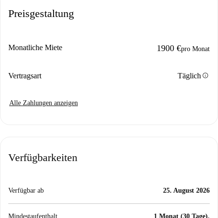
Preisgestaltung
Monatliche Miete
1900 €
pro Monat
info
Vertragsart
Täglich
Alle Zahlungen anzeigen
Verfügbarkeiten
Verfügbar ab
25. August 2026
Mindestaufenthalt
1 Monat (30 Tage).