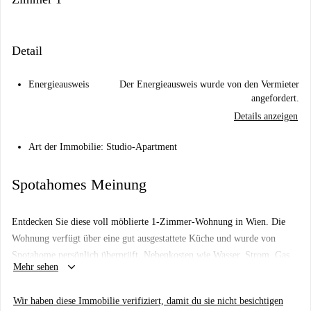
Detail
Energieausweis
Der Energieausweis wurde von den Vermieter
angefordert.
Details anzeigen
Art der Immobilie: Studio-Apartment
Spotahomes Meinung
Entdecken Sie diese voll möblierte 1-Zimmer-Wohnung in Wien. Die
Wohnung verfügt über eine gut ausgestattete Küche und wurde von
Spotahome persönlich überprüft. Nebenkosten wie Wasser, Strom, Gas
keyboard_arrow_down
Mehr sehen
und WLAN sind im Mietpreis enthalten. Haustiere sind mit
Einschränkungen erlaubt, Rauchen ist gestattet. Eine regelmäßige
Wir haben diese Immobilie verifiziert, damit du sie nicht besichtigen
Reinigung ist gegen Aufpreis möglich.