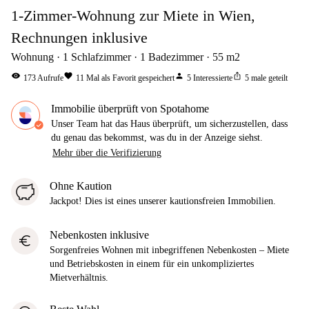
1-Zimmer-Wohnung zur Miete in Wien,
Rechnungen inklusive
Wohnung
1
Schlafzimmer
1
Badezimmer
55
m2
visibility
favorite
person
ios_share
173
Aufrufe
11
Mal als Favorit gespeichert
5
Interessierte
5
male geteilt
Immobilie überprüft von Spotahome
Unser Team hat das Haus überprüft, um sicherzustellen, dass
du genau das bekommst, was du in der Anzeige siehst.
Mehr über die Verifizierung
Ohne Kaution
Jackpot! Dies ist eines unserer kautionsfreien Immobilien.
Nebenkosten inklusive
euro
Sorgenfreies Wohnen mit inbegriffenen Nebenkosten – Miete
und Betriebskosten in einem für ein unkompliziertes
Mietverhältnis.