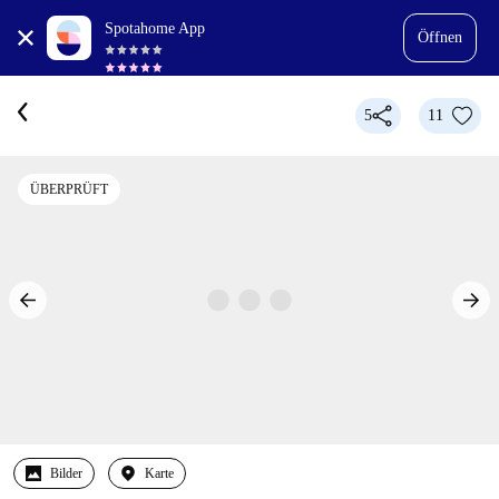
Spotahome App
Öffnen
5
11
ÜBERPRÜFT
Bilder
Karte