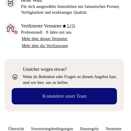
Beste Wahl
Für dich ausgewählte Immobilien mit fantastischen Preisen,
Verfügbarkeit und erstklassiger Qualität.
star
Verifizierter Vermieter
5 (5)
Professionell
·
8 Jahre
mit uns
Mehr über diesen Vermieter
Mehr über die Verifizierung
Unsicher wegen etwas?
sentiment_very_satisfied
Wenn du Bedenken oder Fragen zu diesem Angebot hast,
sind wir hier, um zu helfen.
Kontaktiere unser Team
Übersicht
Stornierungsbedingungen
Hausregeln
Vermieter
W