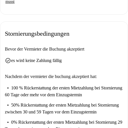
musst
Die Wohnung liegt in Wien und ist in der Nähe zahlreicher
Sehenswürdigkeiten und Attraktionen. In der Nähe befinden sich das
Restaurant Weinschenke Franzensgasse sowie Sehenswürdigkeiten wie
das Miniatur Tirolerland und Schuberts Sterbehaus. Auch andere
Stornierungsbedingungen
faszinierende Orte wie das Goldene Haus und der Ehrbar Saal Wien sind
bequem erreichbar.
Bevor der Vermieter die Buchung akzeptiert
check_circle
es wird keine Zahlung fällig
Nachdem der vermieter die buchung akzeptiert hat:
100 % Rückerstattung der ersten Mietzahlung
bei Stornierung
60 Tage oder mehr vor dem Einzugstermin
50% Rückerstattung der ersten Mietzahlung
bei Stornierung
zwischen 30 und 59 Tagen vor dem Einzugstermin
0% Rückerstattung der ersten Mietzahlung
bei Stornierung 29