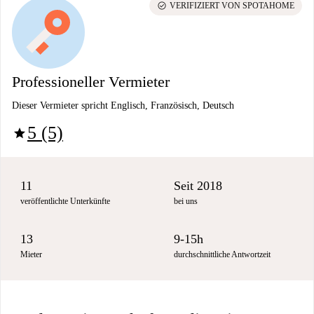
check_circle
VERIFIZIERT VON SPOTAHOME
Professioneller Vermieter
Dieser Vermieter spricht Englisch, Französisch, Deutsch
5 (5)
star
11
Seit 2018
veröffentlichte Unterkünfte
bei uns
13
9-15h
Mieter
durchschnittliche Antwortzeit