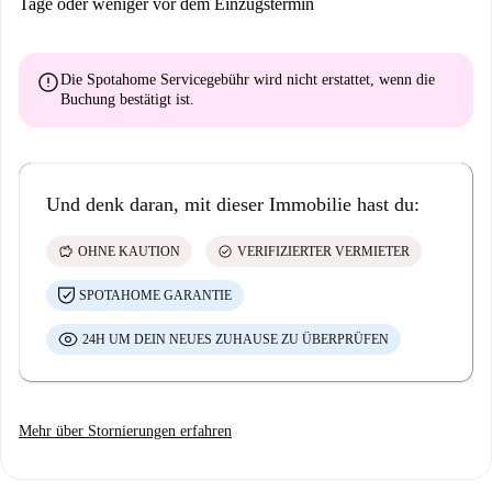
Tage oder weniger vor dem Einzugstermin
error
Die Spotahome Servicegebühr wird
nicht erstattet
, wenn die
Buchung bestätigt ist.
Und denk daran, mit dieser Immobilie hast du:
savings
check_circle
OHNE KAUTION
VERIFIZIERTER VERMIETER
SPOTAHOME GARANTIE
24H UM DEIN NEUES ZUHAUSE ZU ÜBERPRÜFEN
Mehr über Stornierungen erfahren