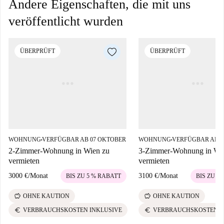
Andere Eigenschaften, die mit uns
veröffentlicht wurden
ÜBERPRÜFT
ÜBERPRÜFT
WOHNUNG
VERFÜGBAR AB 07 OKTOBER
WOHNUNG
VERFÜGBAR AB 0
■
■
2-Zimmer-Wohnung in Wien zu
3-Zimmer-Wohnung in Wi
vermieten
vermieten
3000 €
/
Monat
3100 €
/
Monat
BIS ZU 5 % RABATT
BIS ZU 5
savings
savings
OHNE KAUTION
OHNE KAUTION
euro
euro
VERBRAUCHSKOSTEN INKLUSIVE
VERBRAUCHSKOSTEN I