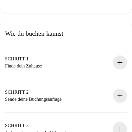
Wie du buchen kannst
SCHRITT 1
Finde dein Zuhause
100% Online-Buchungsprozess.
Verifizierte Wohnungen und Vermieter.
Du erhältst alle notwendigen Informationen im Voraus.
SCHRITT 2
Sende deine Buchungsanfrage
Sende grundlegende Informationen zu deinem Profil und
deiner Zahlungsmethode.
Denk daran, dass wir dich erst belasten, wenn der
SCHRITT 3