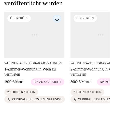
veröffentlicht wurden
ÜBERPRÜFT
ÜBERPRÜFT
WOHNUNG
VERFÜGBAR AB 25 AUGUST
WOHNUNG
VERFÜGBAR AB 0
■
■
1-Zimmer-Wohnung in Wien zu
2-Zimmer-Wohnung in Wi
vermieten
vermieten
1900 €
/
Monat
3000 €
/
Monat
BIS ZU 5 % RABATT
BIS ZU 5
savings
savings
OHNE KAUTION
OHNE KAUTION
euro
euro
VERBRAUCHSKOSTEN INKLUSIVE
VERBRAUCHSKOSTEN I