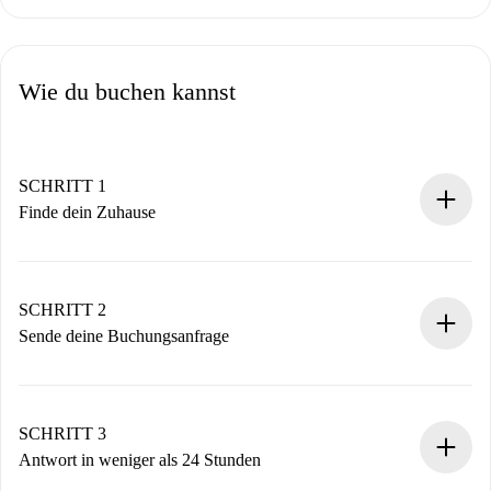
Wie du buchen kannst
SCHRITT 1
Finde dein Zuhause
100% Online-Buchungsprozess.
Verifizierte Wohnungen und Vermieter.
Du erhältst alle notwendigen Informationen im Voraus.
SCHRITT 2
Sende deine Buchungsanfrage
Sende grundlegende Informationen zu deinem Profil und
deiner Zahlungsmethode.
Denk daran, dass wir dich erst belasten, wenn der
SCHRITT 3
Vermieter zustimmt.
Antwort in weniger als 24 Stunden