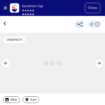
Spotahome App
Öffnen
5
22
ÜBERPRÜFT
Bilder
Karte