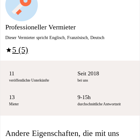
Professioneller Vermieter
Dieser Vermieter spricht Englisch, Französisch, Deutsch
5 (5)
star
11
Seit 2018
veröffentlichte Unterkünfte
bei uns
13
9-15h
Mieter
durchschnittliche Antwortzeit
Andere Eigenschaften, die mit uns