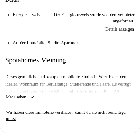
Energieausweis
Der Energieausweis wurde von den Vermieter
angefordert.
Details anzeigen
Art der Immobilie: Studio-Apartment
Spotahomes Meinung
Dieses gemütliche und komplett möblierte Studio in Wien bietet den
idealen Wohnraum für Berufstätige, Studierende und Paare. Es verfügt
über eine voll ausgestattete Küche und ist haustierfreundlich. Alle
keyboard_arrow_down
Mehr sehen
Nebenkosten wie Strom, Wasser, Gas und WLAN sind in der Miete
enthalten. Spotahome hat die Unterkunft persönlich geprüft – für Ihre
Wir haben diese Immobilie verifiziert, damit du sie nicht besichtigen
Sicherheit und Ihr Wohlbefinden.
musst
Die Lage ist ideal, um Wien zu erkunden. Zahlreiche
Sehenswürdigkeiten befinden sich in unmittelbarer Nähe. Das Miniatur-
Tirolerland, Schuberts Sterbehaus und die Besen sind nur wenige