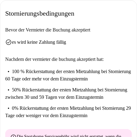
Gehminuten entfernt. Entdecken Sie die kulturellen Highlights und das
Stornierungsbedingungen
pulsierende Leben Wiens – alles bequem zu Fuß erreichbar.
Bevor der Vermieter die Buchung akzeptiert
check_circle
es wird keine Zahlung fällig
Nachdem der vermieter die buchung akzeptiert hat:
100 % Rückerstattung der ersten Mietzahlung
bei Stornierung
60 Tage oder mehr vor dem Einzugstermin
50% Rückerstattung der ersten Mietzahlung
bei Stornierung
zwischen 30 und 59 Tagen vor dem Einzugstermin
0% Rückerstattung der ersten Mietzahlung
bei Stornierung 29
Tage oder weniger vor dem Einzugstermin
Die Spotahome Servicegebühr wird
nicht erstattet
, wenn die