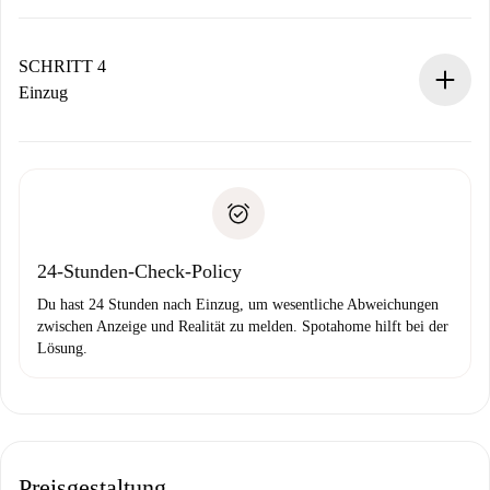
Der Vermieter hat bis zu 24 Stunden Zeit zu bestätigen.
Sobald die Buchung akzeptiert ist, belasten wir dich und
stellen den Kontakt her.
SCHRITT 4
Wenn der Vermieter ablehnen muss, entstehen keine
Einzug
Kosten und wir schlagen Alternativen vor.
Kläre mit dem Vermieter die Ankunftsdetails,
Benötigte Dokumente bei „
Spotahome plus
“-Objekten.
Schlüsselübergabe usw.
Personalausweis oder Reisepass
Spotahome überweist die erste Zahlung nur, wenn du keine
Zahlungsfähigkeitsnachweis
Probleme meldest.
Bankeinzug
24-Stunden-Check-Policy
Du hast 24 Stunden nach Einzug, um wesentliche Abweichungen
zwischen Anzeige und Realität zu melden. Spotahome hilft bei der
Lösung.
Preisgestaltung