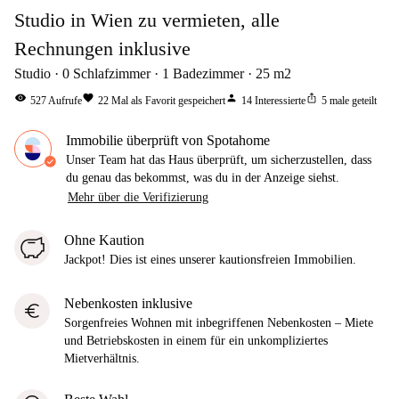
Studio in Wien zu vermieten, alle
Rechnungen inklusive
Studio
0
Schlafzimmer
1
Badezimmer
25
m2
visibility
favorite
person
ios_share
527
Aufrufe
22
Mal als Favorit gespeichert
14
Interessierte
5
male geteilt
Immobilie überprüft von Spotahome
Unser Team hat das Haus überprüft, um sicherzustellen, dass
du genau das bekommst, was du in der Anzeige siehst.
Mehr über die Verifizierung
Ohne Kaution
Jackpot! Dies ist eines unserer kautionsfreien Immobilien.
Nebenkosten inklusive
euro
Sorgenfreies Wohnen mit inbegriffenen Nebenkosten – Miete
und Betriebskosten in einem für ein unkompliziertes
Mietverhältnis.