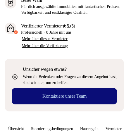
Beste Wahl
Für dich ausgewählte Immobilien mit fantastischen Preisen,
Verfügbarkeit und erstklassiger Qualität.
star
Verifizierter Vermieter
5 (5)
Professionell
·
8 Jahre
mit uns
Mehr über diesen Vermieter
Mehr über die Verifizierung
Unsicher wegen etwas?
sentiment_very_satisfied
Wenn du Bedenken oder Fragen zu diesem Angebot hast,
sind wir hier, um zu helfen.
Kontaktiere unser Team
Übersicht
Stornierungsbedingungen
Hausregeln
Vermieter
W