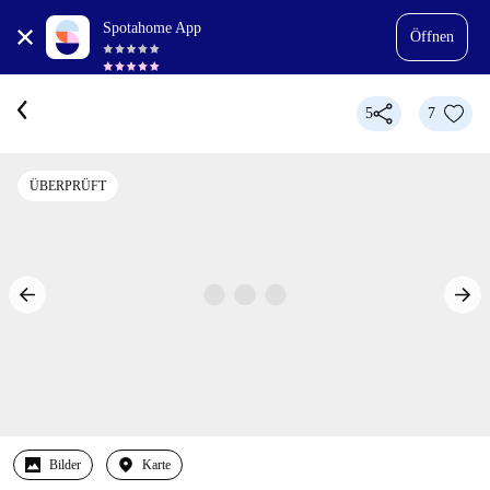
Spotahome App
Öffnen
5
7
ÜBERPRÜFT
Bilder
Karte