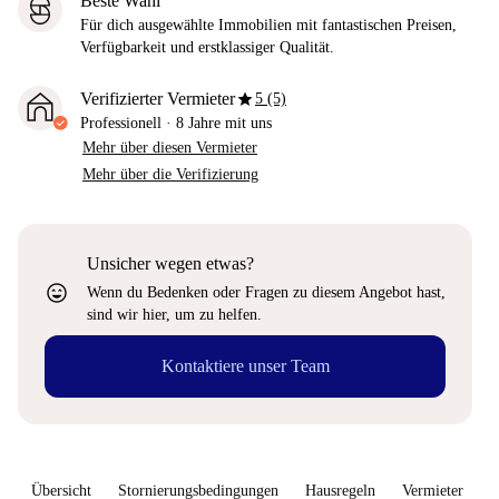
Beste Wahl
Für dich ausgewählte Immobilien mit fantastischen Preisen,
Verfügbarkeit und erstklassiger Qualität.
star
Verifizierter Vermieter
5 (5)
Professionell
·
8 Jahre
mit uns
Mehr über diesen Vermieter
Mehr über die Verifizierung
Unsicher wegen etwas?
sentiment_very_satisfied
Wenn du Bedenken oder Fragen zu diesem Angebot hast,
sind wir hier, um zu helfen.
Kontaktiere unser Team
Übersicht
Stornierungsbedingungen
Hausregeln
Vermieter
W