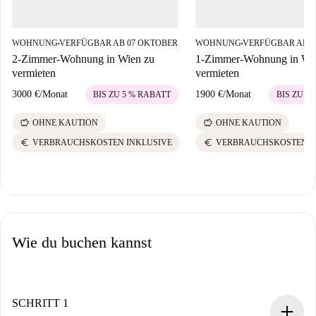
WOHNUNG
VERFÜGBAR AB 07 OKTOBER
WOHNUNG
VERFÜGBAR AB 2
■
■
2-Zimmer-Wohnung in Wien zu
1-Zimmer-Wohnung in Wi
vermieten
vermieten
3000 €
/
Monat
1900 €
/
Monat
BIS ZU 5 % RABATT
BIS ZU 5
savings
savings
OHNE KAUTION
OHNE KAUTION
euro
euro
VERBRAUCHSKOSTEN INKLUSIVE
VERBRAUCHSKOSTEN I
Wie du buchen kannst
SCHRITT 1