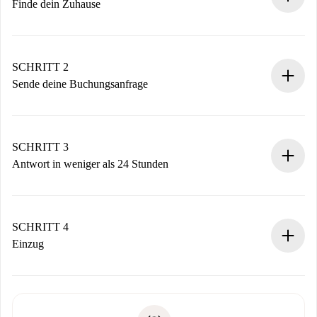
Finde dein Zuhause
100% Online-Buchungsprozess.
Verifizierte Wohnungen und Vermieter.
Du erhältst alle notwendigen Informationen im Voraus.
SCHRITT 2
Sende deine Buchungsanfrage
Sende grundlegende Informationen zu deinem Profil und
deiner Zahlungsmethode.
Denk daran, dass wir dich erst belasten, wenn der
SCHRITT 3
Vermieter zustimmt.
Antwort in weniger als 24 Stunden
Der Vermieter hat bis zu 24 Stunden Zeit zu bestätigen.
Sobald die Buchung akzeptiert ist, belasten wir dich und
stellen den Kontakt her.
SCHRITT 4
Wenn der Vermieter ablehnen muss, entstehen keine
Einzug
Kosten und wir schlagen Alternativen vor.
Kläre mit dem Vermieter die Ankunftsdetails,
Benötigte Dokumente bei „
Spotahome plus
“-Objekten.
Schlüsselübergabe usw.
Personalausweis oder Reisepass
Spotahome überweist die erste Zahlung nur, wenn du keine
Zahlungsfähigkeitsnachweis