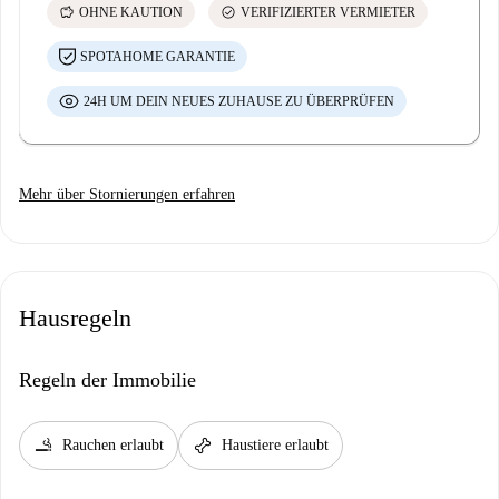
savings
check_circle
OHNE KAUTION
VERIFIZIERTER VERMIETER
SPOTAHOME GARANTIE
24H UM DEIN NEUES ZUHAUSE ZU ÜBERPRÜFEN
Mehr über Stornierungen erfahren
Hausregeln
Regeln der Immobilie
smoking_rooms
pet_supplies
Rauchen erlaubt
Haustiere erlaubt