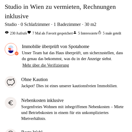
Studio in Wien zu vermieten, Rechnungen
inklusive
Studio
0
Schlafzimmer
1
Badezimmer
30
m2
visibility
favorite
person
ios_share
230
Aufrufe
7
Mal als Favorit gespeichert
5
Interessierte
5
male geteilt
Immobilie überprüft von Spotahome
Unser Team hat das Haus überprüft, um sicherzustellen, dass
du genau das bekommst, was du in der Anzeige siehst.
Mehr über die Verifizierung
Ohne Kaution
Jackpot! Dies ist eines unserer kautionsfreien Immobilien.
Nebenkosten inklusive
euro
Sorgenfreies Wohnen mit inbegriffenen Nebenkosten – Miete
und Betriebskosten in einem für ein unkompliziertes
Mietverhältnis.