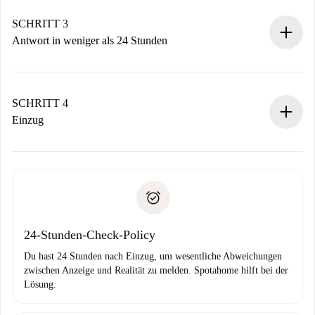
deiner Zahlungsmethode.
Denk daran, dass wir dich erst belasten, wenn der
SCHRITT 3
Vermieter zustimmt.
Antwort in weniger als 24 Stunden
Der Vermieter hat bis zu 24 Stunden Zeit zu bestätigen.
Sobald die Buchung akzeptiert ist, belasten wir dich und
stellen den Kontakt her.
SCHRITT 4
Wenn der Vermieter ablehnen muss, entstehen keine
Einzug
Kosten und wir schlagen Alternativen vor.
Kläre mit dem Vermieter die Ankunftsdetails,
Benötigte Dokumente bei „
Spotahome plus
“-Objekten.
Schlüsselübergabe usw.
Personalausweis oder Reisepass
Spotahome überweist die erste Zahlung nur, wenn du keine
Zahlungsfähigkeitsnachweis
Probleme meldest.
Bankeinzug
24-Stunden-Check-Policy
Du hast 24 Stunden nach Einzug, um wesentliche Abweichungen
zwischen Anzeige und Realität zu melden. Spotahome hilft bei der
Lösung.