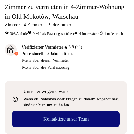
Zimmer zu vermieten in 4-Zimmer-Wohnung
in Old Mokotów, Warschau
Zimmer
4
Zimmer
Badezimmer
visibility
favorite
person
ios_share
308
Aufrufe
9
Mal als Favorit gespeichert
6
Interessierte
4
male geteilt
star
Verifizierter Vermieter
3.8 (41)
Professionell
·
5 Jahre
mit uns
Mehr über diesen Vermieter
Mehr über die Verifizierung
Unsicher wegen etwas?
sentiment_very_satisfied
Wenn du Bedenken oder Fragen zu diesem Angebot hast,
sind wir hier, um zu helfen.
Kontaktiere unser Team