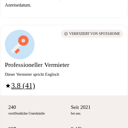
Anreisedatum.
check_circle
VERIFIZIERT VON SPOTAHOME
Professioneller Vermieter
Dieser Vermieter spricht Englisch
3.8 (41)
star
240
Seit 2021
veröffentlichte Unterkünfte
bei uns