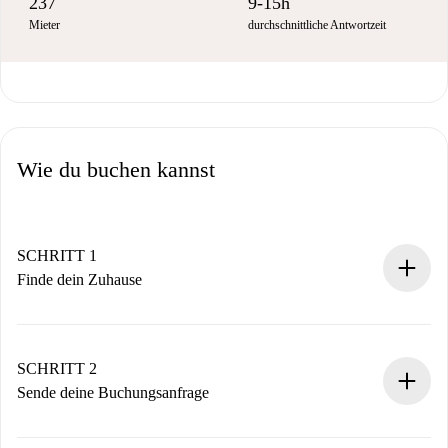
237
9-15h
Mieter
durchschnittliche Antwortzeit
Wie du buchen kannst
SCHRITT 1
Finde dein Zuhause
100% Online-Buchungsprozess.
Verifizierte Wohnungen und Vermieter.
Du erhältst alle notwendigen Informationen im Voraus.
SCHRITT 2
Sende deine Buchungsanfrage
Sende grundlegende Informationen zu deinem Profil und