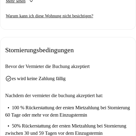
keyboard_arrow_down
Mehr sehen
Homechecker, um jede Wohnung auf Spotahome zu besuchen, also
kommen Sie bald wieder für eine geführte Tour plus 360°- und HD-
Warum kann ich diese Wohnung nicht besichtigen?
Fotos.
Stornierungsbedingungen
Bevor der Vermieter die Buchung akzeptiert
check_circle
es wird keine Zahlung fällig
Nachdem der vermieter die buchung akzeptiert hat:
100 % Rückerstattung der ersten Mietzahlung
bei Stornierung
60 Tage oder mehr vor dem Einzugstermin
50% Rückerstattung der ersten Mietzahlung
bei Stornierung
zwischen 30 und 59 Tagen vor dem Einzugstermin