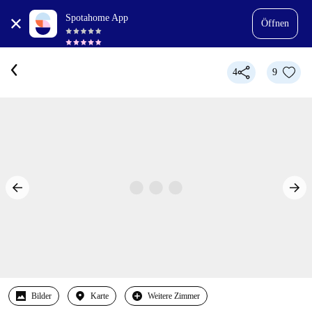
Spotahome App
Öffnen
4
9
Bilder
Karte
Weitere Zimmer