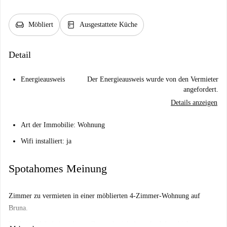
chair
kitchen
Möbliert
Ausgestattete Küche
Detail
Energieausweis
Der Energieausweis wurde von den Vermieter
angefordert.
Details anzeigen
Art der Immobilie: Wohnung
Wifi installiert: ja
Spotahomes Meinung
Zimmer zu vermieten in einer möblierten 4-Zimmer-Wohnung auf
Bruna.
Wichtig: - Wir haben diesen Ort noch nicht besucht. Wir schicken