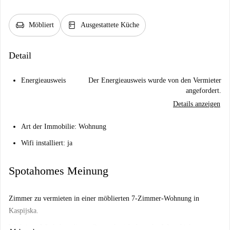
chair
kitchen
Möbliert
Ausgestattete Küche
Detail
Energieausweis
Der Energieausweis wurde von den Vermieter
angefordert.
Details anzeigen
Art der Immobilie: Wohnung
Wifi installiert: ja
Spotahomes Meinung
Zimmer zu vermieten in einer möblierten 7-Zimmer-Wohnung in
Kaspijska.
Wichtig: - Wir haben diesen Ort noch nicht besucht. Wir schicken