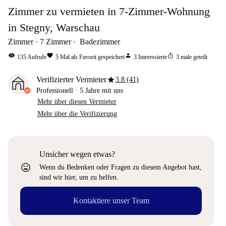
Zimmer zu vermieten in 7-Zimmer-Wohnung
in Stegny, Warschau
Zimmer
7
Zimmer
Badezimmer
visibility
favorite
person
ios_share
135
Aufrufe
5
Mal als Favorit gespeichert
3
Interessierte
3
male geteilt
star
Verifizierter Vermieter
3.8 (41)
Professionell
·
5 Jahre
mit uns
Mehr über diesen Vermieter
Mehr über die Verifizierung
Unsicher wegen etwas?
sentiment_very_satisfied
Wenn du Bedenken oder Fragen zu diesem Angebot hast,
sind wir hier, um zu helfen.
Kontaktiere unser Team