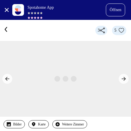
Spotahome App
Öffnen
3
5
Bilder
Karte
Weitere Zimmer