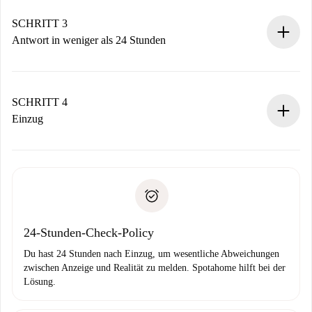
deiner Zahlungsmethode.
Denk daran, dass wir dich erst belasten, wenn der
SCHRITT 3
Vermieter zustimmt.
Antwort in weniger als 24 Stunden
Der Vermieter hat bis zu 24 Stunden Zeit zu bestätigen.
Sobald die Buchung akzeptiert ist, belasten wir dich und
stellen den Kontakt her.
SCHRITT 4
Wenn der Vermieter ablehnen muss, entstehen keine
Einzug
Kosten und wir schlagen Alternativen vor.
Kläre mit dem Vermieter die Ankunftsdetails,
Benötigte Dokumente bei „
Spotahome plus
“-Objekten.
Schlüsselübergabe usw.
Personalausweis oder Reisepass
Spotahome überweist die erste Zahlung nur, wenn du keine
Zahlungsfähigkeitsnachweis
Probleme meldest.
Bankeinzug
24-Stunden-Check-Policy
Du hast 24 Stunden nach Einzug, um wesentliche Abweichungen
zwischen Anzeige und Realität zu melden. Spotahome hilft bei der
Lösung.