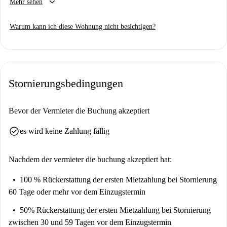
keyboard_arrow_down
Mehr sehen
Homechecker, um jede Wohnung auf Spotahome zu besuchen, also
kommen Sie bald wieder für eine geführte Tour plus 360°- und HD-
Warum kann ich diese Wohnung nicht besichtigen?
Fotos.
Stornierungsbedingungen
Bevor der Vermieter die Buchung akzeptiert
check_circle
es wird keine Zahlung fällig
Nachdem der vermieter die buchung akzeptiert hat:
100 % Rückerstattung der ersten Mietzahlung
bei Stornierung
60 Tage oder mehr vor dem Einzugstermin
50% Rückerstattung der ersten Mietzahlung
bei Stornierung
zwischen 30 und 59 Tagen vor dem Einzugstermin