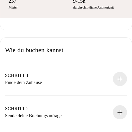
237
9-15h
Mieter
durchschnittliche Antwortzeit
Wie du buchen kannst
SCHRITT 1
Finde dein Zuhause
100% Online-Buchungsprozess.
Verifizierte Wohnungen und Vermieter.
Du erhältst alle notwendigen Informationen im Voraus.
SCHRITT 2
Sende deine Buchungsanfrage
Sende grundlegende Informationen zu deinem Profil und