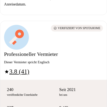
Anreisedatum.
check_circle
VERIFIZIERT VON SPOTAHOME
Professioneller Vermieter
Dieser Vermieter spricht Englisch
3.8 (41)
star
240
Seit 2021
veröffentlichte Unterkünfte
bei uns