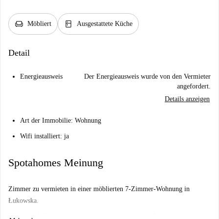
chair
kitchen
Möbliert
Ausgestattete Küche
Detail
Energieausweis
Der Energieausweis wurde von den Vermieter
angefordert.
Details anzeigen
Art der Immobilie: Wohnung
Wifi installiert: ja
Spotahomes Meinung
Zimmer zu vermieten in einer möblierten 7-Zimmer-Wohnung in
Łukowska.
Wichtig: - Wir haben diesen Ort noch nicht besucht. Wir schicken