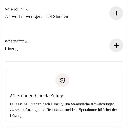
deiner Zahlungsmethode.
Denk daran, dass wir dich erst belasten, wenn der
SCHRITT 3
Vermieter zustimmt.
Antwort in weniger als 24 Stunden
Der Vermieter hat bis zu 24 Stunden Zeit zu bestätigen.
Sobald die Buchung akzeptiert ist, belasten wir dich und
stellen den Kontakt her.
SCHRITT 4
Wenn der Vermieter ablehnen muss, entstehen keine
Einzug
Kosten und wir schlagen Alternativen vor.
Kläre mit dem Vermieter die Ankunftsdetails,
Benötigte Dokumente bei „
Spotahome plus
“-Objekten.
Schlüsselübergabe usw.
Personalausweis oder Reisepass
Spotahome überweist die erste Zahlung nur, wenn du keine
Zahlungsfähigkeitsnachweis
Probleme meldest.
Bankeinzug
24-Stunden-Check-Policy
Du hast 24 Stunden nach Einzug, um wesentliche Abweichungen
zwischen Anzeige und Realität zu melden. Spotahome hilft bei der
Lösung.