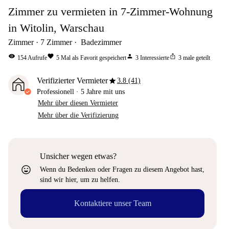
Zimmer zu vermieten in 7-Zimmer-Wohnung
in Witolin, Warschau
Zimmer
7
Zimmer
Badezimmer
visibility
favorite
person
ios_share
154
Aufrufe
5
Mal als Favorit gespeichert
3
Interessierte
3
male geteilt
star
Verifizierter Vermieter
3.8 (41)
Professionell
·
5 Jahre
mit uns
Mehr über diesen Vermieter
Mehr über die Verifizierung
Unsicher wegen etwas?
sentiment_very_satisfied
Wenn du Bedenken oder Fragen zu diesem Angebot hast,
sind wir hier, um zu helfen.
Kontaktiere unser Team