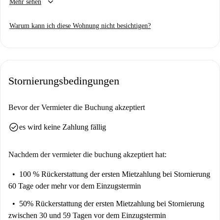
keyboard_arrow_down
Mehr sehen
Homechecker, um jede Wohnung auf Spotahome zu besuchen, also
kommen Sie bald wieder für eine geführte Tour plus 360°- und HD-
Warum kann ich diese Wohnung nicht besichtigen?
Fotos.
Stornierungsbedingungen
Bevor der Vermieter die Buchung akzeptiert
check_circle
es wird keine Zahlung fällig
Nachdem der vermieter die buchung akzeptiert hat:
100 % Rückerstattung der ersten Mietzahlung
bei Stornierung
60 Tage oder mehr vor dem Einzugstermin
50% Rückerstattung der ersten Mietzahlung
bei Stornierung
zwischen 30 und 59 Tagen vor dem Einzugstermin