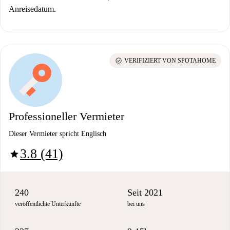
Anreisedatum.
check_circle
VERIFIZIERT VON SPOTAHOME
Professioneller Vermieter
Dieser Vermieter spricht Englisch
3.8 (41)
star
240
Seit 2021
veröffentlichte Unterkünfte
bei uns