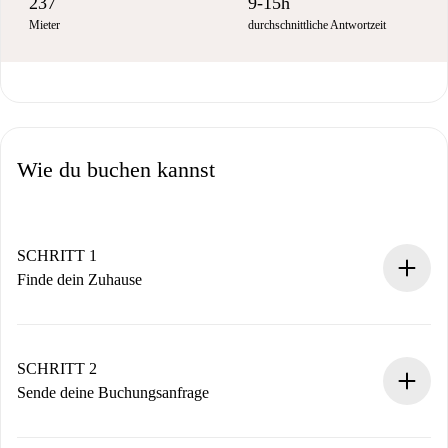
237
9-15h
Mieter
durchschnittliche Antwortzeit
Wie du buchen kannst
SCHRITT 1
Finde dein Zuhause
100% Online-Buchungsprozess.
Verifizierte Wohnungen und Vermieter.
Du erhältst alle notwendigen Informationen im Voraus.
SCHRITT 2
Sende deine Buchungsanfrage
Sende grundlegende Informationen zu deinem Profil und