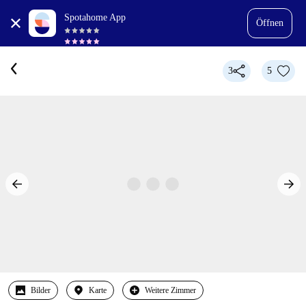
Spotahome App
Öffnen
3
5
Bilder
Karte
Weitere Zimmer