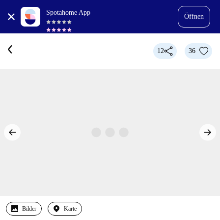
Spotahome App
Öffnen
12
36
Bilder
Karte