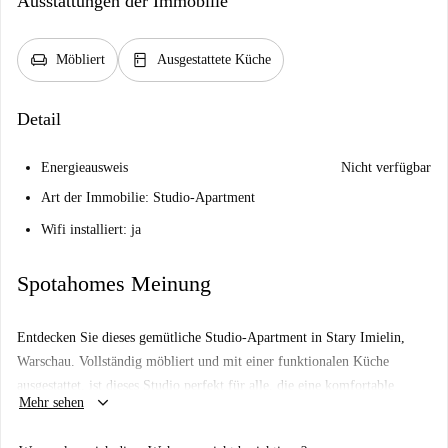
Ausstattungen der Immobilie
chair
kitchen
Möbliert
Ausgestattete Küche
Detail
Energieausweis
Nicht verfügbar
Art der Immobilie: Studio-Apartment
Wifi installiert: ja
Spotahomes Meinung
Entdecken Sie dieses gemütliche Studio-Apartment in Stary Imielin,
Warschau. Vollständig möbliert und mit einer funktionalen Küche
ausgestattet, ist dieses Studio perfekt für alle, die eine komfortable
keyboard_arrow_down
Mehr sehen
Wohnsituation im Herzen der Stadt suchen. Obwohl Spotahome keine
physische Überprüfung durchführt, durchlaufen alle Vermieter einen