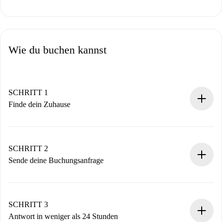
Wie du buchen kannst
SCHRITT 1
Finde dein Zuhause
100% Online-Buchungsprozess.
Verifizierte Wohnungen und Vermieter.
Du erhältst alle notwendigen Informationen im Voraus.
SCHRITT 2
Sende deine Buchungsanfrage
Sende grundlegende Informationen zu deinem Profil und
deiner Zahlungsmethode.
Denk daran, dass wir dich erst belasten, wenn der
SCHRITT 3
Vermieter zustimmt.
Antwort in weniger als 24 Stunden