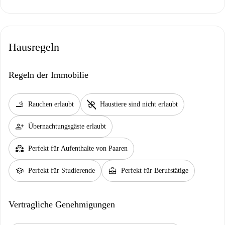
Hausregeln
Regeln der Immobilie
smoking_rooms
pet_supplies
Rauchen erlaubt
Haustiere sind nicht erlaubt
person_add
Übernachtungsgäste erlaubt
partner_heart
Perfekt für Aufenthalte von Paaren
school
business_center
Perfekt für Studierende
Perfekt für Berufstätige
Vertragliche Genehmigungen