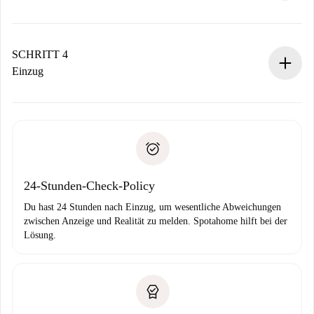
Der Vermieter hat bis zu 24 Stunden Zeit zu bestätigen.
Sobald die Buchung akzeptiert ist, belasten wir dich und
stellen den Kontakt her.
SCHRITT 4
Wenn der Vermieter ablehnen muss, entstehen keine
Einzug
Kosten und wir schlagen Alternativen vor.
Kläre mit dem Vermieter die Ankunftsdetails,
Benötigte Dokumente bei „
Spotahome plus
“-Objekten.
Schlüsselübergabe usw.
Personalausweis oder Reisepass
Spotahome überweist die erste Zahlung nur, wenn du keine
Zahlungsfähigkeitsnachweis
Probleme meldest.
Bankeinzug
24-Stunden-Check-Policy
Du hast 24 Stunden nach Einzug, um wesentliche Abweichungen
zwischen Anzeige und Realität zu melden. Spotahome hilft bei der
Lösung.