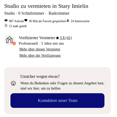
Studio zu vermieten in Stary Imielin
Studio
0
Schlafzimmer
Badezimmer
visibility
favorite
person
987
Aufrufe
36
Mal als Favorit gespeichert
24
Interessierte
ios_share
12
male geteilt
star
Verifizierter Vermieter
3.8 (41)
Professionell
·
5 Jahre
mit uns
Mehr über diesen Vermieter
Mehr über die Verifizierung
Unsicher wegen etwas?
sentiment_very_satisfied
Wenn du Bedenken oder Fragen zu diesem Angebot hast,
sind wir hier, um zu helfen.
Kontaktiere unser Team