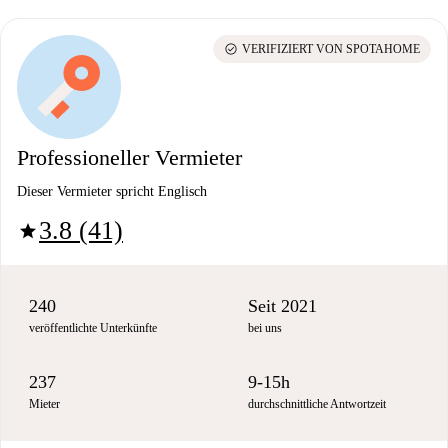
check_circle
VERIFIZIERT VON SPOTAHOME
Professioneller Vermieter
Dieser Vermieter spricht Englisch
3.8 (41)
star
240
Seit 2021
veröffentlichte Unterkünfte
bei uns
237
9-15h
Mieter
durchschnittliche Antwortzeit