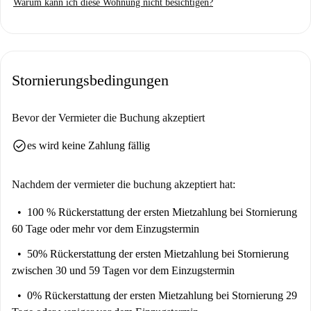
Warum kann ich diese Wohnung nicht besichtigen?
strengen Überprüfungsprozess, um ihre Zuverlässigkeit zu gewährleisten.
Die Lage in Stary Imielin bietet einfachen Zugang zu beliebten Lokalen
und Annehmlichkeiten, darunter das Restaurant Rimini mit italienischer
Küche, der Markt Moje Auchan Warszawa Pileckiego und weitere
Stornierungsbedingungen
gastronomische Einrichtungen wie die Bar Orientalny HA NOI und
Burger Mama. Mit vielfältigen Restaurants und Dienstleistungen in
unmittelbarer Nähe erfüllt dieses Viertel alle Ihre Bedürfnisse.
Bevor der Vermieter die Buchung akzeptiert
check_circle
es wird keine Zahlung fällig
Nachdem der vermieter die buchung akzeptiert hat:
100 % Rückerstattung der ersten Mietzahlung
bei Stornierung
60 Tage oder mehr vor dem Einzugstermin
50% Rückerstattung der ersten Mietzahlung
bei Stornierung
zwischen 30 und 59 Tagen vor dem Einzugstermin
0% Rückerstattung der ersten Mietzahlung
bei Stornierung 29