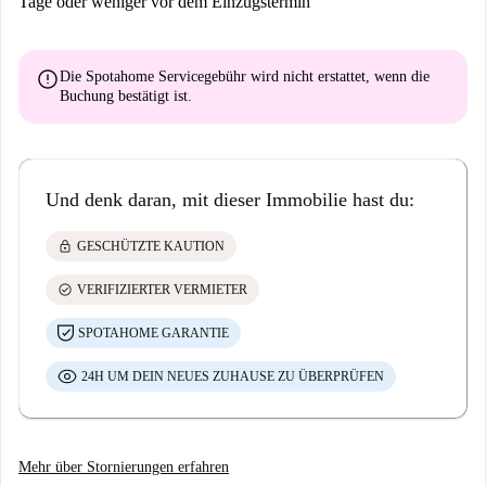
Tage oder weniger vor dem Einzugstermin
error
Die Spotahome Servicegebühr wird
nicht erstattet
, wenn die
Buchung bestätigt ist.
Und denk daran, mit dieser Immobilie hast du:
lock
GESCHÜTZTE KAUTION
check_circle
VERIFIZIERTER VERMIETER
SPOTAHOME GARANTIE
24H UM DEIN NEUES ZUHAUSE ZU ÜBERPRÜFEN
Mehr über Stornierungen erfahren