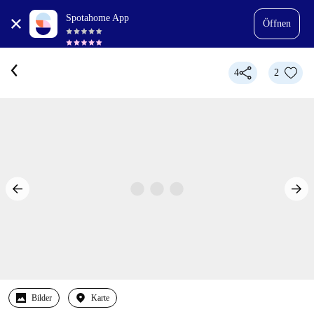
Spotahome App
Öffnen
4
2
Bilder
Karte