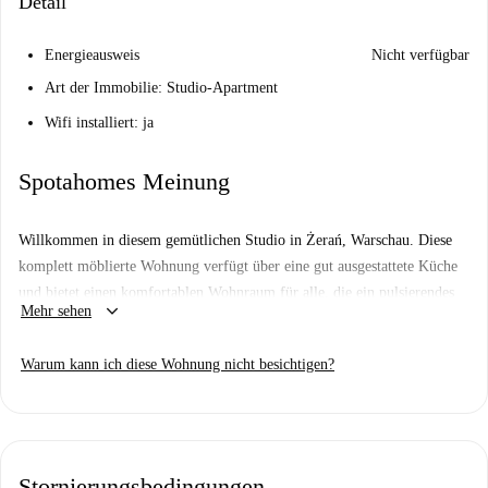
Detail
Energieausweis
Nicht verfügbar
Art der Immobilie: Studio-Apartment
Wifi installiert: ja
Spotahomes Meinung
Willkommen in diesem gemütlichen Studio in Żerań, Warschau. Diese
komplett möblierte Wohnung verfügt über eine gut ausgestattete Küche
und bietet einen komfortablen Wohnraum für alle, die ein pulsierendes
keyboard_arrow_down
Mehr sehen
Stadtleben suchen. Obwohl Spotahome sie nicht persönlich überprüft,
werden alle Vermieter einem gründlichen Überprüfungsprozess
Warum kann ich diese Wohnung nicht besichtigen?
unterzogen, um Qualität und Zuverlässigkeit zu gewährleisten.
Żerań bietet zahlreiche Attraktionen und Annehmlichkeiten. In der Nähe
finden Sie reizvolle Restaurants wie Mi Piace und Pancetta Tavolo
Italiano sowie weitere Lokale wie Chilli Kebab – ideal für kulinarische
Stornierungsbedingungen
Abenteuer. Genießen Sie modernes Stadtleben mitten im Herzen von