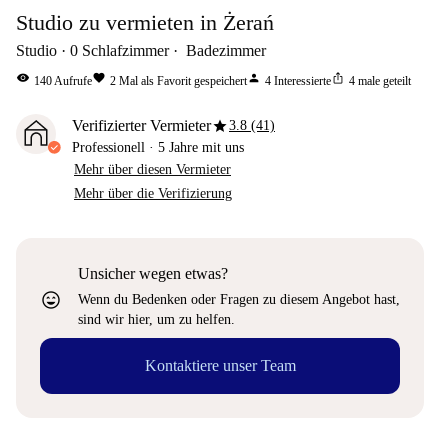
Studio zu vermieten in Żerań
Studio
0
Schlafzimmer
Badezimmer
visibility
favorite
person
ios_share
140
Aufrufe
2
Mal als Favorit gespeichert
4
Interessierte
4
male geteilt
star
Verifizierter Vermieter
3.8 (41)
Professionell
·
5 Jahre
mit uns
Mehr über diesen Vermieter
Mehr über die Verifizierung
Unsicher wegen etwas?
sentiment_very_satisfied
Wenn du Bedenken oder Fragen zu diesem Angebot hast,
sind wir hier, um zu helfen.
Kontaktiere unser Team