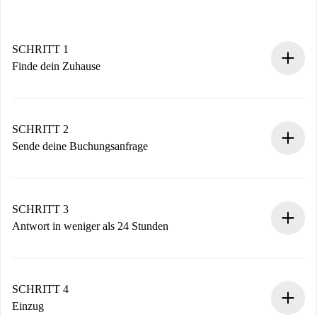
SCHRITT 1
Finde dein Zuhause
100% Online-Buchungsprozess.
Verifizierte Wohnungen und Vermieter.
Du erhältst alle notwendigen Informationen im Voraus.
SCHRITT 2
Sende deine Buchungsanfrage
Sende grundlegende Informationen zu deinem Profil und
deiner Zahlungsmethode.
Denk daran, dass wir dich erst belasten, wenn der
SCHRITT 3
Vermieter zustimmt.
Antwort in weniger als 24 Stunden
Der Vermieter hat bis zu 24 Stunden Zeit zu bestätigen.
Sobald die Buchung akzeptiert ist, belasten wir dich und
stellen den Kontakt her.
SCHRITT 4
Wenn der Vermieter ablehnen muss, entstehen keine
Einzug