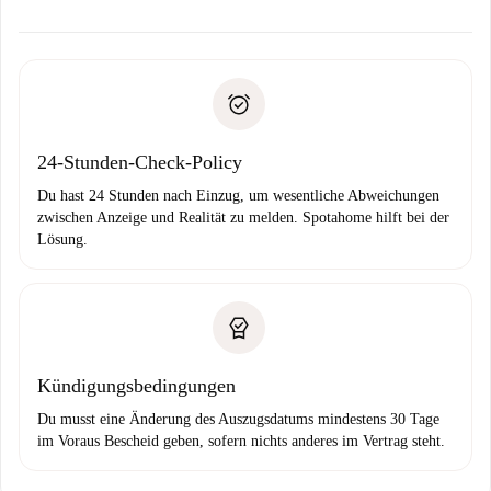
Kosten und wir schlagen Alternativen vor.
Kläre mit dem Vermieter die Ankunftsdetails,
Benötigte Dokumente bei „
Spotahome plus
“-Objekten.
Schlüsselübergabe usw.
Personalausweis oder Reisepass
Spotahome überweist die erste Zahlung nur, wenn du keine
Zahlungsfähigkeitsnachweis
Probleme meldest.
Bankeinzug
24-Stunden-Check-Policy
Du hast 24 Stunden nach Einzug, um wesentliche Abweichungen
zwischen Anzeige und Realität zu melden. Spotahome hilft bei der
Lösung.
Kündigungsbedingungen
Du musst eine Änderung des Auszugsdatums mindestens 30 Tage
im Voraus Bescheid geben, sofern nichts anderes im Vertrag steht.