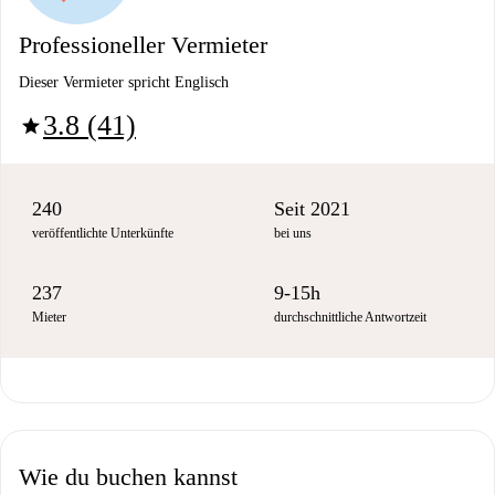
Professioneller Vermieter
Dieser Vermieter spricht Englisch
3.8 (41)
star
240
Seit 2021
veröffentlichte Unterkünfte
bei uns
237
9-15h
Mieter
durchschnittliche Antwortzeit
Wie du buchen kannst