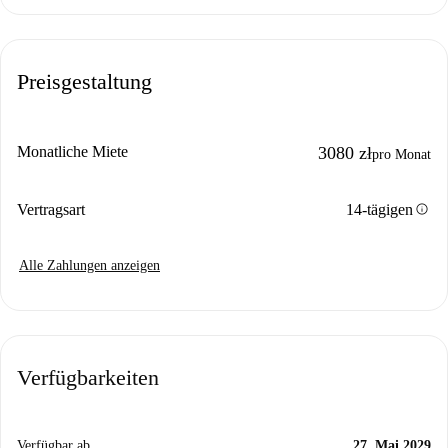
Preisgestaltung
Monatliche Miete
3080 zł
pro Monat
info
Vertragsart
14-tägigen
Alle Zahlungen anzeigen
Verfügbarkeiten
Verfügbar ab
27. Mai 2029