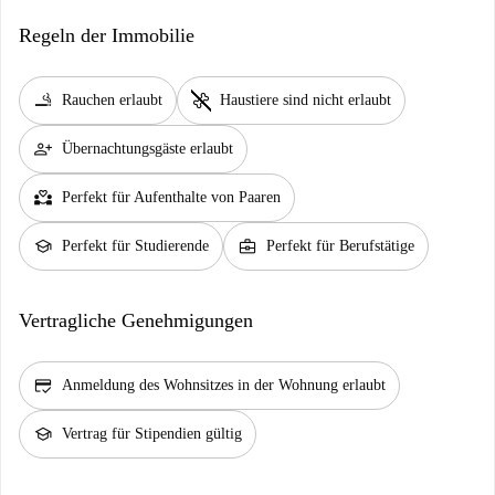
Regeln der Immobilie
smoking_rooms
pet_supplies
Rauchen erlaubt
Haustiere sind nicht erlaubt
person_add
Übernachtungsgäste erlaubt
partner_heart
Perfekt für Aufenthalte von Paaren
school
business_center
Perfekt für Studierende
Perfekt für Berufstätige
Vertragliche Genehmigungen
credit_score
Anmeldung des Wohnsitzes in der Wohnung erlaubt
school
Vertrag für Stipendien gültig