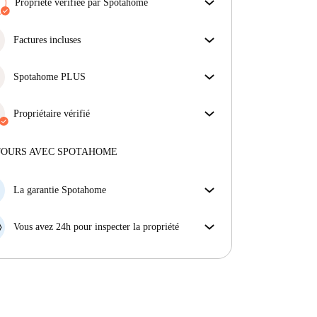
propriétaire ne procède pas au remboursement de
Propriété vérifiée par Spotahome
votre cation, nous nous en chargerons.
Notre équipe a vérifié la maison pour s'assurer que tu
Plus d'informations
obtiens exactement ce que tu vois dans l'annonce.
Factures incluses
En savoir plus sur la vérification
Profitez d'une vie sans soucis avec les factures
incluses, couvrant le loyer et les services pour une
Spotahome PLUS
expérience de location sans tracas.
Offre la meilleure expérience en matière de sécurité
pour nos locataires en offrant l'accès aux normes de
Propriétaire vérifié
sécurité les plus élevées et un soutien supplémentaire
Professionnel
·
1 ans
avec nous
tout au long de la location.
Voir plus
Plus d'informations sur ce propriétaire
JOURS AVEC SPOTAHOME
En savoir plus sur la vérification
La garantie Spotahome
Si le propriétaire annule votre réservation sans
préavis, nous allons soit (A) vous payer une chambre
Vous avez 24h pour inspecter la propriété
d'hôtel et vous aider à trouver un autre logement,
Si le bien ne correspond pas exactement à l'annonce
soit (B) vous rembourser en totalité.
que vous avez vue sur Spotahome, veuillez nous le
faire savoir dans les 24 heures suivant votre arrivée
afin que nous puissions trouver une solution.