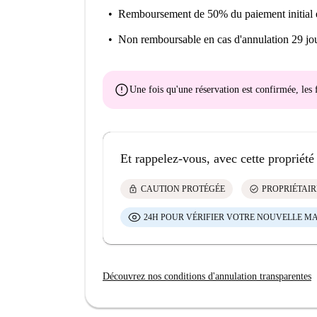
Remboursement de 50% du paiement initial
Non remboursable
en cas d'annulation 29 jou
error
Une fois qu'une réservation est confirmée, le
Et rappelez-vous, avec cette propriété
lock
check_circle
CAUTION PROTÉGÉE
PROPRIÉTAIR
24H POUR VÉRIFIER VOTRE NOUVELLE M
Découvrez nos conditions d'annulation transparentes