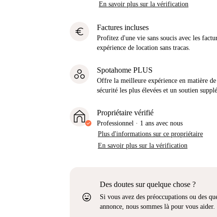
En savoir plus sur la vérification
Factures incluses
euro
Profitez d'une vie sans soucis avec les factu
expérience de location sans tracas.
Spotahome PLUS
Offre la meilleure expérience en matière de 
sécurité les plus élevées et un soutien suppl
Propriétaire vérifié
Professionnel
·
1 ans
avec nous
Plus d'informations sur ce propriétaire
En savoir plus sur la vérification
Des doutes sur quelque chose ?
sentiment_very_satisfied
Si vous avez des préoccupations ou des que
annonce, nous sommes là pour vous aider.