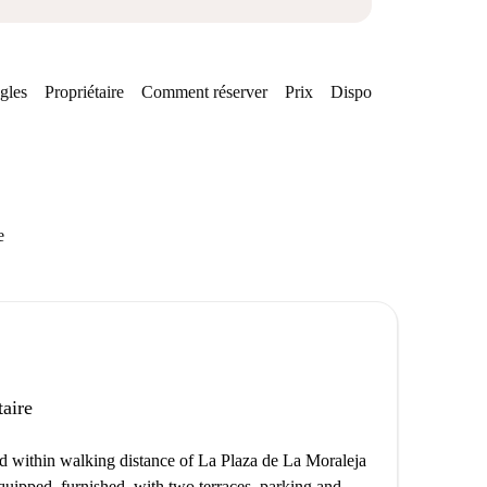
gles
Propriétaire
Comment réserver
Prix
Disponibilités
e
taire
ed within walking distance of La Plaza de La Moraleja
quipped, furnished, with two terraces, parking and