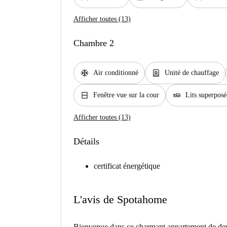
Afficher toutes (13)
Chambre 2
ac_unit
water_heater
Air conditionné
Unité de chauffage
window_closed
airline_seat_flat
Fenêtre vue sur la cour
Lits superposé
Afficher toutes (13)
Détails
certificat énergétique
L'avis de Spotahome
Bienvenue dans ce charmant appartement de de