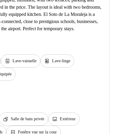
ed in the price. The layout is ideal with two bedrooms,
fully equipped kitchen. El Soto de La Moraleja is a
-connected, close to prestigious schools, businesses,
the airport. Perfect for temporary stays.
dishwasher_gen
local_laundry_service
Lave-vaisselle
Lave-linge
équipée
soap
image
Salle de bain privée
Extérieur
window_closed
ds
Fenêtre vue sur la cour