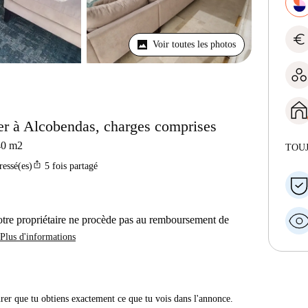
euro
Voir toutes les photos
er à Alcobendas, charges comprises
40
m2
TOU
ios_share
ressé(es)
5
fois partagé
otre propriétaire ne procède pas au remboursement de
Plus d'informations
urer que tu obtiens exactement ce que tu vois dans l'annonce.