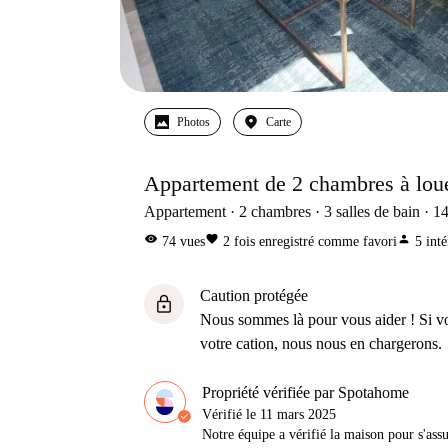
Photos
Carte
Appartement de 2 chambres à lou
Appartement
2
chambres
3
salles de bain
1
visibility
favorite
person
74
vues
2
fois enregistré comme favori
5
inté
Caution protégée
lock
Nous sommes là pour vous aider ! Si v
votre cation, nous nous en chargerons.
Propriété vérifiée par Spotahome
Vérifié le
11 mars 2025
Notre équipe a vérifié la maison pour s'ass