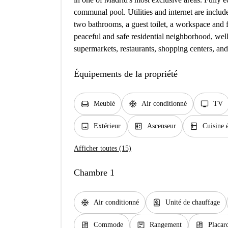
communal pool. Utilities and internet are includ
two bathrooms, a guest toilet, a workspace and 
peaceful and safe residential neighborhood, well
supermarkets, restaurants, shopping centers, and 
Équipements de la propriété
chair
ac_unit
tv
Meublé
Air conditionné
TV
image
elevator
kitchen
Extérieur
Ascenseur
Cuisine 
Afficher toutes (15)
Chambre 1
ac_unit
water_heater
Air conditionné
Unité de chauffage
dresser
package
dresser
Commode
Rangement
Placar