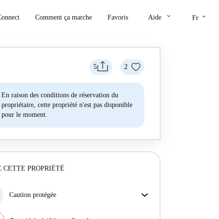
keyboard_arrow_down
keyboard_arrow_down
Connect
Comment ça marche
Favoris
Aide
Fr
5
2
En raison des conditions de réservation du
propriétaire, cette propriété n'est pas disponible
pour le moment.
 CETTE PROPRIÉTÉ
Caution protégée
Nous sommes là pour vous aider ! Si votre