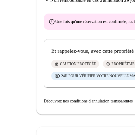
Non remboursable
en cas d'annulation 29 jou
error
Une fois qu'une réservation est confirmée, le
Et rappelez-vous, avec cette propriété
lock
check_circle
CAUTION PROTÉGÉE
PROPRIÉTAIR
24H POUR VÉRIFIER VOTRE NOUVELLE M
Découvrez nos conditions d'annulation transparentes