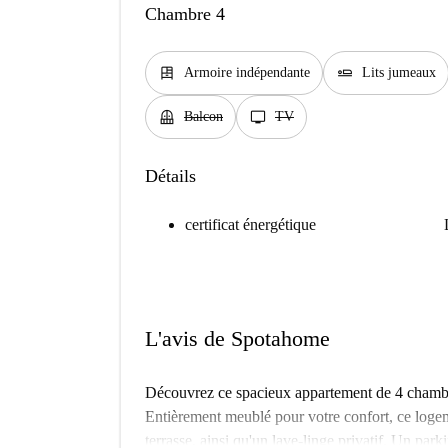
Chambre 4
dresser
airline_seat_flat
Armoire indépendante
Lits jumeaux
balcony
tv
Balcon
TV
Détails
certificat énergétique
L'avis de Spotahome
Découvrez ce spacieux appartement de 4 chambre
Entièrement meublé pour votre confort, ce log
terrasse, ainsi qu'un lave-linge privatif. Un park