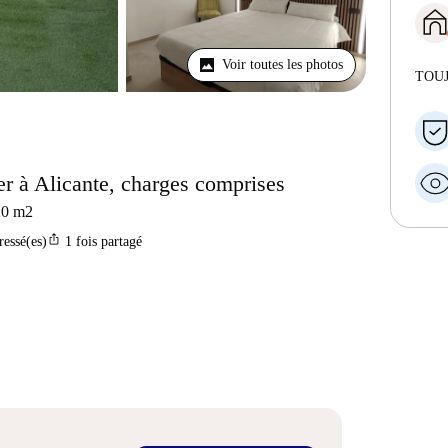
Voir toutes les photos
TOU
r à Alicante, charges comprises
20
m2
ios_share
ressé(es)
1
fois partagé