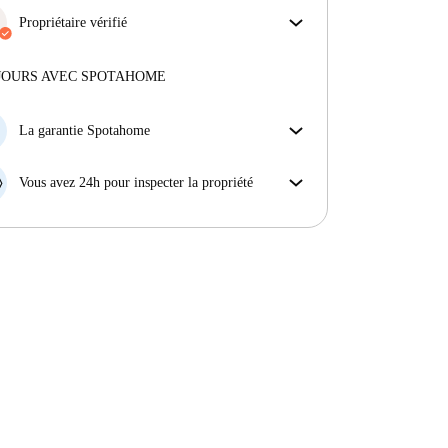
Propriétaire vérifié
Privé
·
1 ans
avec nous
Plus d'informations sur ce propriétaire
JOURS AVEC SPOTAHOME
En savoir plus sur la vérification
La garantie Spotahome
Si le propriétaire annule votre réservation sans
préavis, nous allons soit (A) vous payer une chambre
Vous avez 24h pour inspecter la propriété
d'hôtel et vous aider à trouver un autre logement,
Si le bien ne correspond pas exactement à l'annonce
soit (B) vous rembourser en totalité.
que vous avez vue sur Spotahome, veuillez nous le
faire savoir dans les 24 heures suivant votre arrivée
afin que nous puissions trouver une solution.