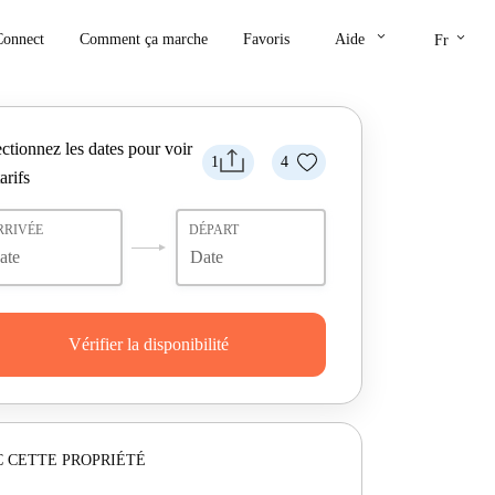
keyboard_arrow_down
keyboard_arrow_down
Connect
Comment ça marche
Favoris
Aide
Fr
ctionnez les dates pour voir
1
4
tarifs
RRIVÉE
DÉPART
Vérifier la disponibilité
 CETTE PROPRIÉTÉ