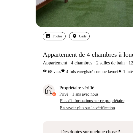
Photos
Carte
Appartement de 4 chambres à loue
Appartement
4
chambres
2
salles de bain
1
visibility
favorite
person
68
vues
4
fois enregistré comme favori
1
inté
Propriétaire vérifié
Privé
·
1 ans
avec nous
Plus d'informations sur ce propriétaire
En savoir plus sur la vérification
Des doutes sur quelque chose ?