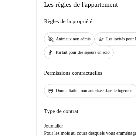
Les règles de l'appartement
Règles de la propriété
pet_supplies
person_add
Animaux non admis
Les invités pour l
hail
Parfait pour des séjours en solo
Permissions contractuelles
credit_score
Domiciliation non autorisée dans le logement
Type de contrat
Journalier
Pour les mois au cours desquels vous emménage