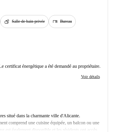
soap
desk
Salle de bain privée
Bureau
Le certificat énergétique a été demandé au propriétaire.
Voir détails
s situé dans la charmante ville d'Alicante.
ement comprend une cuisine équipée, un balcon ou une
ing est également disponible et les résidents ont accès