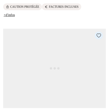
lock
euro
CAUTION PROTÉGÉE
FACTURES INCLUSES
+d'infos