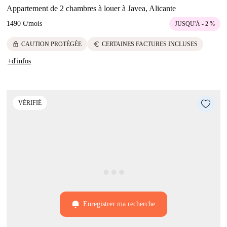
Appartement de 2 chambres à louer à Javea, Alicante
1490 €
/
mois
JUSQU'À - 2 %
lock
euro
CAUTION PROTÉGÉE
CERTAINES FACTURES INCLUSES
+d'infos
VÉRIFIÉ
Enregistrer ma recherche