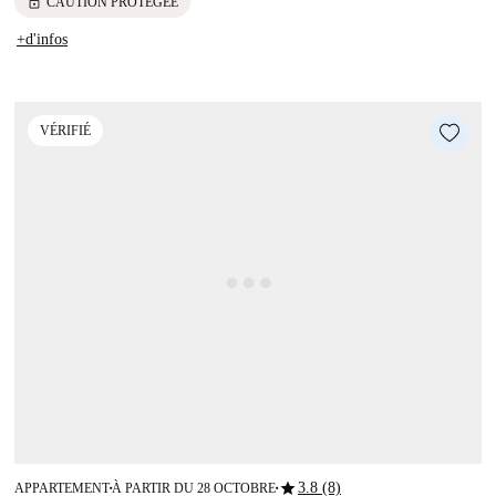
lock
CAUTION PROTÉGÉE
+d'infos
VÉRIFIÉ
star
3.8 (8)
APPARTEMENT
À PARTIR DU 28 OCTOBRE
■
■