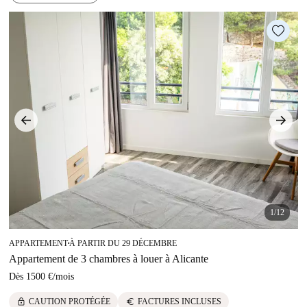
1/12
APPARTEMENT
À PARTIR DU 29 DÉCEMBRE
■
Appartement de 3 chambres à louer à Alicante
Dès
1500 €
/
mois
lock
euro
CAUTION PROTÉGÉE
FACTURES INCLUSES