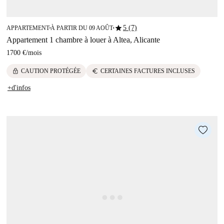
star
5 (7)
APPARTEMENT
À PARTIR DU 09 AOÛT
■
■
Appartement 1 chambre à louer à Altea, Alicante
1700 €
/
mois
lock
euro
CAUTION PROTÉGÉE
CERTAINES FACTURES INCLUSES
+d'infos