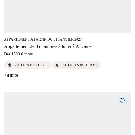
APPARTEMENT
À PARTIR DU 01 JANVIER 2027
■
Appartement de 3 chambres à louer à Alicante
Dès
1500 €
/
mois
lock
euro
CAUTION PROTÉGÉE
FACTURES INCLUSES
+d'infos