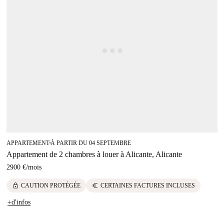
APPARTEMENT
À PARTIR DU 04 SEPTEMBRE
■
Appartement de 2 chambres à louer à Alicante, Alicante
2900 €
/
mois
lock
euro
CAUTION PROTÉGÉE
CERTAINES FACTURES INCLUSES
+d'infos