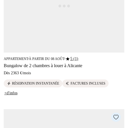
star
5 (1)
APPARTEMENT
À PARTIR DU 08 AOÛT
■
■
Bungalow de 2 chambres à louer à Alicante
Dès
2363 €
/
mois
electric_bolt
euro
RÉSERVATION INSTANTANÉE
FACTURES INCLUSES
+d'infos