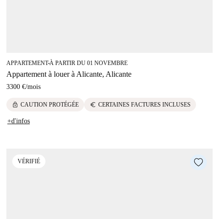
APPARTEMENT
À PARTIR DU 01 NOVEMBRE
■
Appartement à louer à Alicante, Alicante
3300 €
/
mois
lock
euro
CAUTION PROTÉGÉE
CERTAINES FACTURES INCLUSES
+d'infos
VÉRIFIÉ