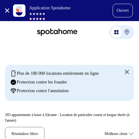
Application Spotahome
Ouvert
mobile
Plus de 180 000 locations entièrement en ligne
check_circle
Protection contre les fraudes
diamond
Protection contre l'annulation
203
appartements à louer à Alicante - Location de particulier courte et longue durée (à
l'année)
Réinitialiser filtres