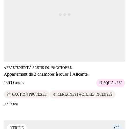
APPARTEMENT
À PARTIR DU 26 OCTOBRE
■
Appartement de 2 chambres à louer à Alicante.
1300 €
/
mois
JUSQU'À - 2 %
lock
euro
CAUTION PROTÉGÉE
CERTAINES FACTURES INCLUSES
+d'infos
VÉRIFIÉ