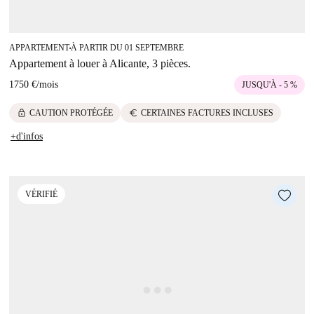
APPARTEMENT
À PARTIR DU 01 SEPTEMBRE
■
Appartement à louer à Alicante, 3 pièces.
1750 €
/
mois
JUSQU'À - 5 %
lock
euro
CAUTION PROTÉGÉE
CERTAINES FACTURES INCLUSES
+d'infos
VÉRIFIÉ