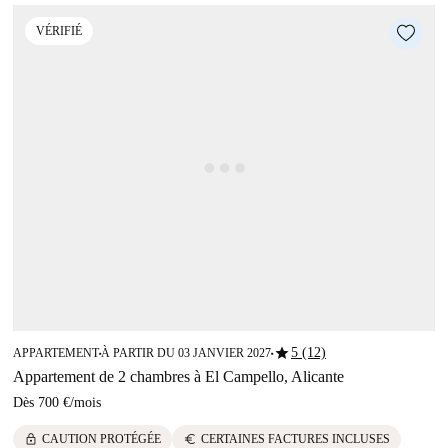
VÉRIFIÉ
star
5 (12)
APPARTEMENT
À PARTIR DU 03 JANVIER 2027
■
■
Appartement de 2 chambres à El Campello, Alicante
Dès
700 €
/
mois
lock
euro
CAUTION PROTÉGÉE
CERTAINES FACTURES INCLUSES