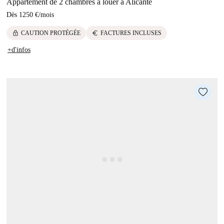
Appartement de 2 chambres à louer à Alicante
Dès
1250 €
/
mois
lock
euro
CAUTION PROTÉGÉE
FACTURES INCLUSES
+d'infos