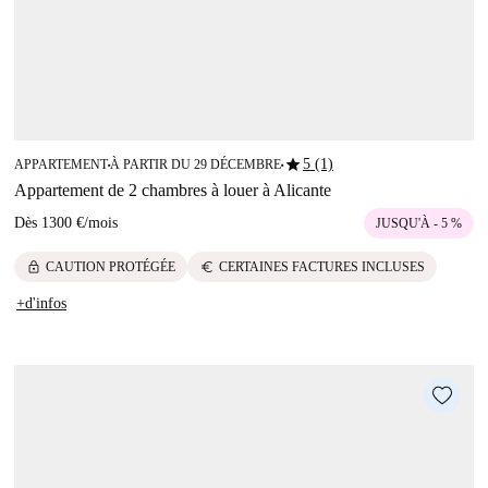
star
5 (1)
APPARTEMENT
À PARTIR DU 29 DÉCEMBRE
■
■
Appartement de 2 chambres à louer à Alicante
Dès
1300 €
/
mois
JUSQU'À - 5 %
lock
euro
CAUTION PROTÉGÉE
CERTAINES FACTURES INCLUSES
+d'infos