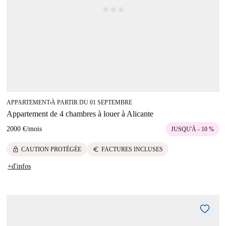
APPARTEMENT
À PARTIR DU 01 SEPTEMBRE
■
Appartement de 4 chambres à louer à Alicante
2000 €
/
mois
JUSQU'À - 10 %
lock
euro
CAUTION PROTÉGÉE
FACTURES INCLUSES
+d'infos