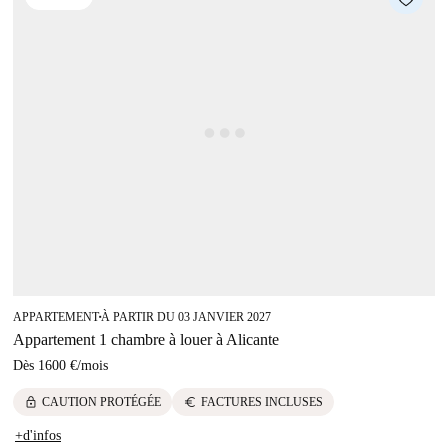
APPARTEMENT
À PARTIR DU 03 JANVIER 2027
■
Appartement 1 chambre à louer à Alicante
Dès
1600 €
/
mois
lock
euro
CAUTION PROTÉGÉE
FACTURES INCLUSES
+d'infos