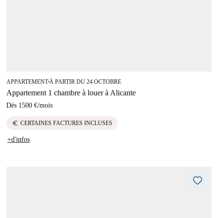
APPARTEMENT
À PARTIR DU 24 OCTOBRE
■
Appartement 1 chambre à louer à Alicante
Dès
1500 €
/
mois
euro
CERTAINES FACTURES INCLUSES
+d'infos