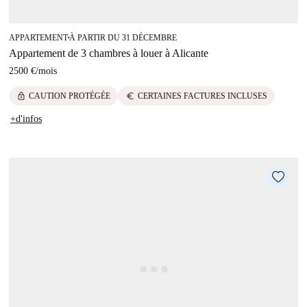
APPARTEMENT
À PARTIR DU 31 DÉCEMBRE
■
Appartement de 3 chambres à louer à Alicante
2500 €
/
mois
lock
euro
CAUTION PROTÉGÉE
CERTAINES FACTURES INCLUSES
+d'infos