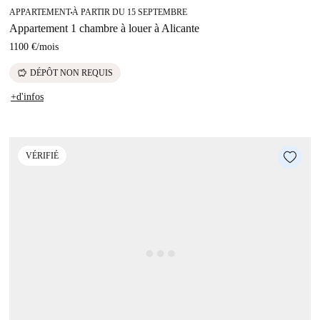
APPARTEMENT
À PARTIR DU 15 SEPTEMBRE
■
Appartement 1 chambre à louer à Alicante
1100 €
/
mois
savings
DÉPÔT NON REQUIS
+d'infos
VÉRIFIÉ