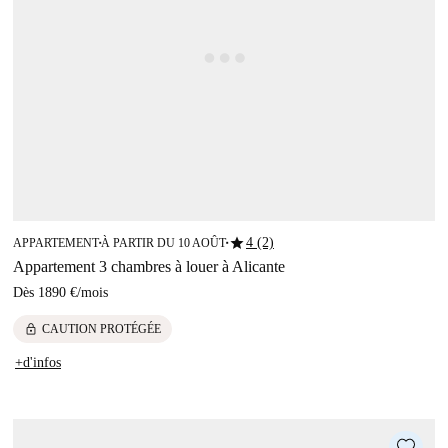
star
4 (2)
APPARTEMENT
À PARTIR DU 10 AOÛT
■
■
Appartement 3 chambres à louer à Alicante
Dès
1890 €
/
mois
lock
CAUTION PROTÉGÉE
+d'infos