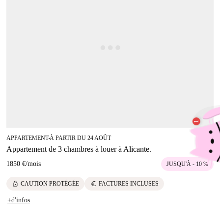
APPARTEMENT
À PARTIR DU 24 AOÛT
■
Appartement de 3 chambres à louer à Alicante.
1850 €
/
mois
JUSQU'À - 10 %
lock
euro
CAUTION PROTÉGÉE
FACTURES INCLUSES
+d'infos