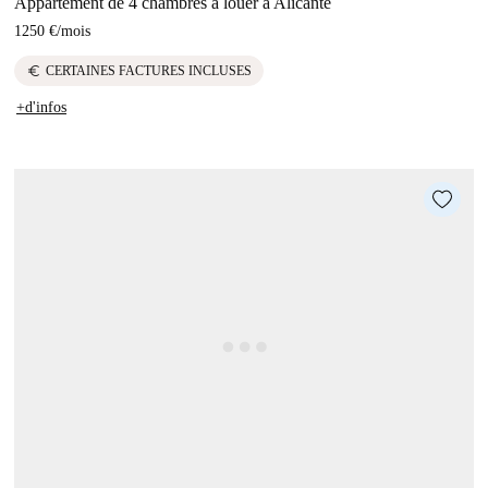
Appartement de 4 chambres à louer à Alicante
1250 €
/
mois
euro
CERTAINES FACTURES INCLUSES
+d'infos