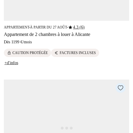
star
4.3 (6)
APPARTEMENT
À PARTIR DU 27 AOÛT
■
■
Appartement de 2 chambres à louer à Alicante
Dès
1199 €
/
mois
lock
euro
CAUTION PROTÉGÉE
FACTURES INCLUSES
+d'infos