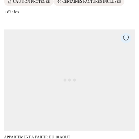
lock
euro
CAUTION PROTÉGÉE
CERTAINES FACTURES INCLUSES
+d'infos
APPARTEMENT
À PARTIR DU 10 AOÛT
■