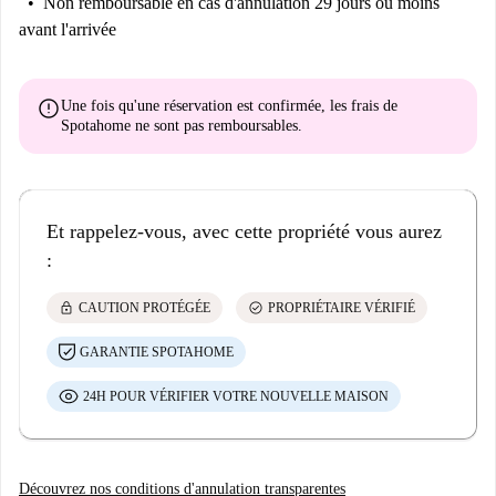
Non remboursable
en cas d'annulation 29 jours ou moins
avant l'arrivée
error
Une fois qu'une réservation est confirmée, les frais de
Spotahome
ne sont pas remboursables
.
Et rappelez-vous, avec cette propriété vous aurez
:
lock
check_circle
CAUTION PROTÉGÉE
PROPRIÉTAIRE VÉRIFIÉ
GARANTIE SPOTAHOME
24H POUR VÉRIFIER VOTRE NOUVELLE MAISON
Découvrez nos conditions d'annulation transparentes