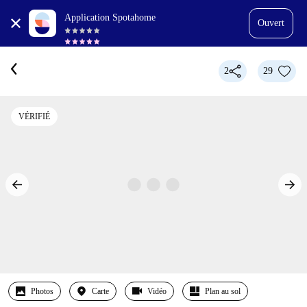
Application Spotahome
Ouvert
2
29
VÉRIFIÉ
Photos
Carte
Vidéo
Plan au sol