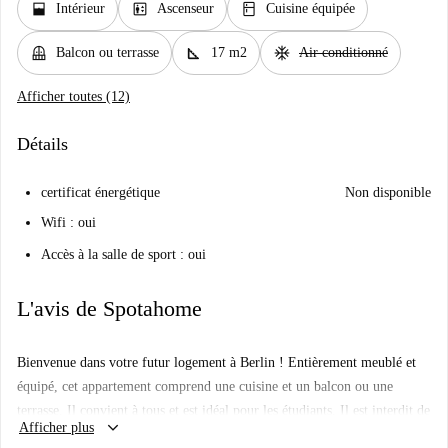
window_open
elevator
kitchen
Intérieur
Ascenseur
Cuisine équipée
balcony
square_foot
ac_unit
Balcon ou terrasse
17 m2
Air conditionné
Afficher toutes (12)
Détails
certificat énergétique
Non disponible
Wifi : oui
Accès à la salle de sport : oui
L'avis de Spotahome
Bienvenue dans votre futur logement à Berlin ! Entièrement meublé et
équipé, cet appartement comprend une cuisine et un balcon ou une
terrasse. Il convient à tous et est idéal pour les étudiants. Il est interdit de
keyboard_arrow_down
Afficher plus
fumer et d'amener des animaux domestiques. Le propriétaire n'habite pas