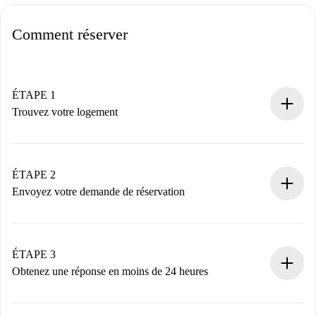
Comment réserver
ÉTAPE 1
Trouvez votre logement
Processus de réservation 100% en ligne.
Logements et Propriétaires vérifiés.
Vous disposez à l’avance de toutes les informations
ÉTAPE 2
nécessaires.
Envoyez votre demande de réservation
Envoyez les informations essentielles sur votre profil et
votre mode de paiement.
Nous ne vous facturerons rien tant que le propriétaire
ÉTAPE 3
n’aura pas accepté.
Obtenez une réponse en moins de 24 heures
Le propriétaire dispose de 24 heures pour confirmer.