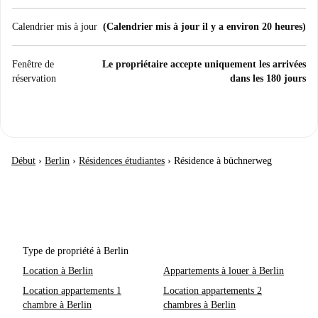
Calendrier mis à jour
(Calendrier mis à jour il y a environ 20 heures)
Fenêtre de
Le propriétaire accepte uniquement les arrivées
réservation
dans les 180 jours
Début
›
Berlin
›
Résidences étudiantes
›
Résidence à büchnerweg
Type de propriété à Berlin
Location à Berlin
Appartements à louer à Berlin
Location appartements 1
Location appartements 2
chambre à Berlin
chambres à Berlin