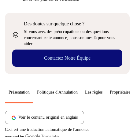
Des doutes sur quelque chose ?
Si vous avez des préoccupations ou des questions
sentiment_very_satisfied
concernant cette annonce, nous sommes là pour vous
aider.
Contactez Notre Équipe
Présentation
Politiques d'Annulation
Les règles
Propriétaire
Voir le contenu original en anglais
Ceci est une traduction automatique de l'annonce