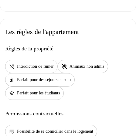
Les règles de l'appartement
Règles de la propriété
smoke_free
pet_supplies
Interdiction de fumer
Animaux non admis
hail
Parfait pour des séjours en solo
school
Parfait pour les étudiants
Permissions contractuelles
credit_score
Possibilité de se domicilier dans le logement