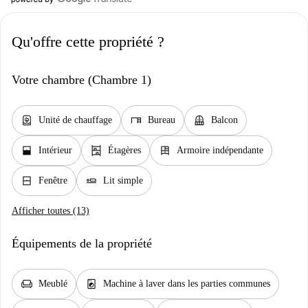
Qu'offre cette propriété ?
Votre chambre (Chambre 1)
water_heater
desk
balcony
Unité de chauffage
Bureau
Balcon
window_open
shelves
dresser
Intérieur
Étagères
Armoire indépendante
window_closed
airline_seat_flat
Fenêtre
Lit simple
Afficher toutes (13)
Équipements de la propriété
chair
local_laundry_service
Meublé
Machine à laver dans les parties communes