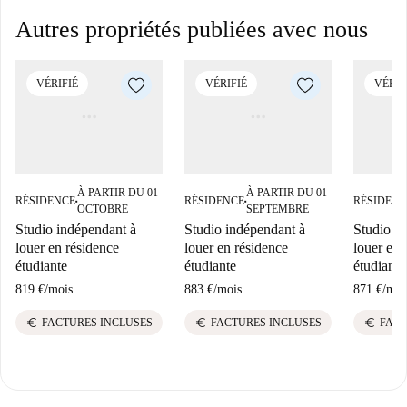
Autres propriétés publiées avec nous
VÉRIFIÉ
VÉRIFIÉ
VÉRIF
À PARTIR DU 01
À PARTIR DU 01
RÉSIDENCE
RÉSIDENCE
RÉSIDENC
■
■
OCTOBRE
SEPTEMBRE
Studio indépendant à
Studio indépendant à
Studio i
louer en résidence
louer en résidence
louer en 
étudiante
étudiante
étudiante
819 €
/
mois
883 €
/
mois
871 €
/
moi
euro
euro
euro
FACTURES INCLUSES
FACTURES INCLUSES
FACT