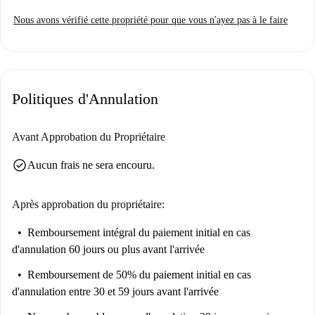
sur place. De plus, toutes les charges (électricité, gaz, eau et Wi-Fi) sont
Nous avons vérifié cette propriété pour que vous n'ayez pas à le faire
comprises dans le loyer.
Situé à Berlin, cet appartement vous offre un accès facile à de nombreux
commerces et services. Les supermarchés Aldi, Netto Marken-Discount
et Lidl sont à deux pas. Côté restauration, vous trouverez à proximité
Politiques d'Annulation
McDonald's, Burger Liebt Bowl et Döner Café bei Ecki, ainsi que
d'excellents restaurants comme le Griechisches Restaurant Athen et le
Restaurant Doon. Cet emplacement vous offre tout le nécessaire pour un
Avant Approbation du Propriétaire
mode de vie confortable et connecté.
check_circle
Aucun frais ne sera encouru.
Après approbation du propriétaire:
Remboursement intégral du paiement initial
en cas
d'annulation 60 jours ou plus avant l'arrivée
Remboursement de 50% du paiement initial
en cas
d'annulation entre 30 et 59 jours avant l'arrivée