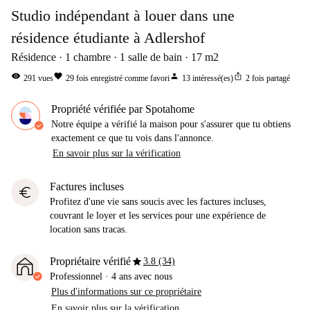
Studio indépendant à louer dans une
résidence étudiante à Adlershof
Résidence
1
chambre
1
salle de bain
17
m2
visibility
favorite
person
ios_share
291
vues
29
fois enregistré comme favori
13
intéressé(es)
2
fois partagé
Propriété vérifiée par Spotahome
Notre équipe a vérifié la maison pour s'assurer que tu obtiens
exactement ce que tu vois dans l'annonce.
En savoir plus sur la vérification
Factures incluses
euro
Profitez d'une vie sans soucis avec les factures incluses,
couvrant le loyer et les services pour une expérience de
location sans tracas.
star
Propriétaire vérifié
3.8 (34)
Professionnel
·
4 ans
avec nous
Plus d'informations sur ce propriétaire
En savoir plus sur la vérification