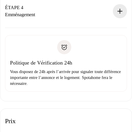
Si accepté, nous vous facturerons et vous mettrons en
contact avec le propriétaire.
ÉTAPE 4
Si refusé : aucun prélèvement et nous vous proposerons
Emménagement
d’autres options.
Accordez avec le propriétaire les détails de votre arrivée,
Documents requis si votre logement est «
Spotahome plus
remise des clés, etc.
».
Spotahome transférera le premier paiement au propriétaire
Pièce d’identité ou Passeport
uniquement si aucun problème n'est signalé.
Justificatif de solvabilité
Domiciliation bancaire
Politique de Vérification 24h
Vous disposez de 24h après l’arrivée pour signaler toute différence
importante entre l’annonce et le logement. Spotahome fera le
nécessaire.
Prix