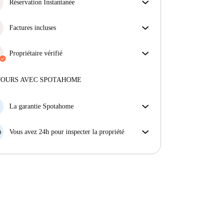
obtiens exactement ce que tu vois dans l'annonce.
Réservation Instantanée
En savoir plus sur la vérification
Bonne nouvelle : votre demande de réservation sera
acceptée immédiatement si elle satisfait les
Factures incluses
conditions de la Réservation Instantanée.
Profitez d'une vie sans soucis avec les factures
incluses, couvrant le loyer et les services pour une
Propriétaire vérifié
expérience de location sans tracas.
Professionnel
·
Plus d'informations sur ce propriétaire
JOURS AVEC SPOTAHOME
En savoir plus sur la vérification
La garantie Spotahome
Si le propriétaire annule votre réservation sans
préavis, nous allons soit (A) vous payer une chambre
Vous avez 24h pour inspecter la propriété
d'hôtel et vous aider à trouver un autre logement,
Si le bien ne correspond pas exactement à l'annonce
soit (B) vous rembourser en totalité.
que vous avez vue sur Spotahome, veuillez nous le
faire savoir dans les 24 heures suivant votre arrivée
afin que nous puissions trouver une solution.