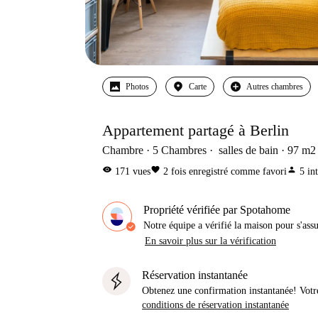
Photos
Carte
Autres chambres
Appartement partagé à Berlin
Chambre
5
Chambres
salles de bain
97
m2
visibility
favorite
person
171
vues
2
fois enregistré comme favori
5
in
Propriété vérifiée par Spotahome
Notre équipe a vérifié la maison pour s'ass
En savoir plus sur la vérification
Réservation instantanée
Obtenez une confirmation instantanée! Votr
conditions de réservation instantanée