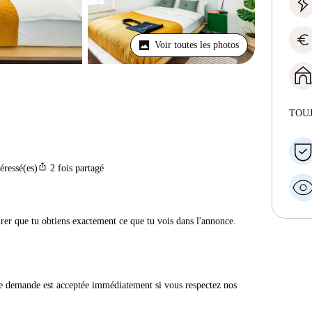
euro
Voir toutes les photos
TOU
ios_share
téressé(es)
2
fois partagé
urer que tu obtiens exactement ce que tu vois dans l'annonce.
e demande est acceptée immédiatement si vous respectez nos