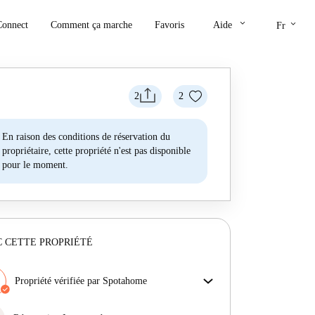
keyboard_arrow_down
keyboard_arrow_down
Connect
Comment ça marche
Favoris
Aide
Fr
2
2
En raison des conditions de réservation du
propriétaire, cette propriété n'est pas disponible
pour le moment.
 CETTE PROPRIÉTÉ
Propriété vérifiée par Spotahome
Notre équipe a vérifié la maison pour s'assurer que tu