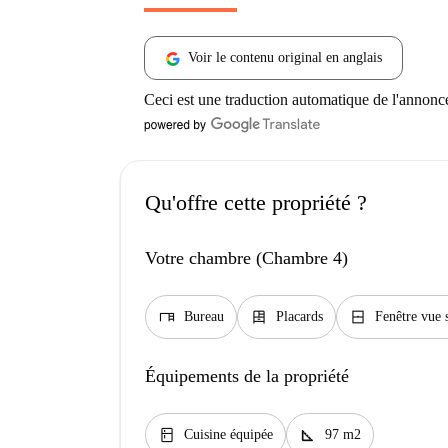
Voir le contenu original en anglais
Ceci est une traduction automatique de l'annonc
Qu'offre cette propriété ?
Votre chambre (Chambre 4)
desk
dresser
window_closed
Bureau
Placards
Fenêtre vue 
Équipements de la propriété
kitchen
square_foot
Cuisine équipée
97 m2