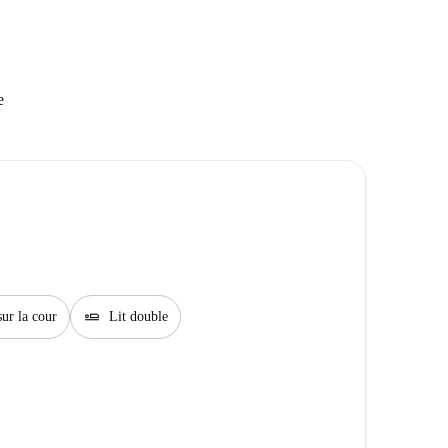
e
airline_seat_flat
sur la cour
Lit double