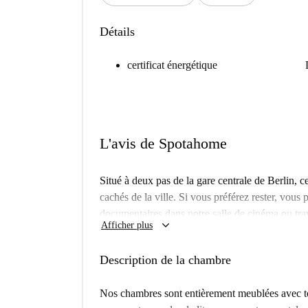
Détails
certificat énergétique
L'avis de Spotahome
Situé à deux pas de la gare centrale de Berlin, ce
cachés de la ville. Si vous préférez rester, vou
documentaires dans notre salle de cinéma ou trav
keyboard_arrow_down
Afficher plus
communs. Et si vous avez envie d'un verre au ca
chut, on vous indiquera où il se trouve dès votre
Description de la chambre
La cuisine est entièrement équipée pour que les fu
créativité : vous y trouverez toutes les casserole
Nos chambres sont entièrement meublées avec t
réfrigérateur pour garder les aliments au frais. 