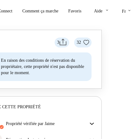
keyboard_arrow_down
keyboard_arrow_down
Connect
Comment ça marche
Favoris
Aide
Fr
3
32
En raison des conditions de réservation du
propriétaire, cette propriété n'est pas disponible
pour le moment.
 CETTE PROPRIÉTÉ
propriété vérifiée par Jaime
Notre homechecker a examiné la maison pour