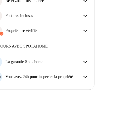
s'assurer que vous obtenez exactement ce que vous
Réservation Instantanée
voyez dans l'annonce.
Bonne nouvelle : votre demande de réservation sera
En savoir plus sur la vérification
acceptée immédiatement si elle satisfait les
Factures incluses
conditions de la Réservation Instantanée.
Profitez d'une vie sans soucis avec les factures
incluses, couvrant le loyer et les services pour une
Propriétaire vérifié
expérience de location sans tracas.
Professionnel
·
6 ans
avec nous
Plus d'informations sur ce propriétaire
JOURS AVEC SPOTAHOME
En savoir plus sur la vérification
La garantie Spotahome
Si le propriétaire annule votre réservation sans
préavis, nous allons soit (A) vous payer une chambre
Vous avez 24h pour inspecter la propriété
d'hôtel et vous aider à trouver un autre logement,
Si le bien ne correspond pas exactement à l'annonce
soit (B) vous rembourser en totalité.
que vous avez vue sur Spotahome, veuillez nous le
faire savoir dans les 24 heures suivant votre arrivée
afin que nous puissions trouver une solution.