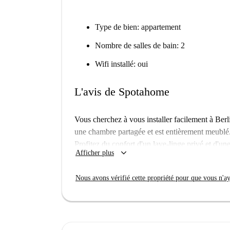
Type de bien: appartement
Nombre de salles de bain: 2
Wifi installé: oui
L'avis de Spotahome
Vous cherchez à vous installer facilement à Be
une chambre partagée et est entièrement meublé. Il
Profitez du confort d'un lave-linge privé et d'un
keyboard_arrow_down
Afficher plus
La climatisation n'est pas disponible et les anim
sont pas admis. Soyez rassuré : ce logement a été
Nous avons vérifié cette propriété pour que vous n'aye
Situé dans le quartier animé de Müllerstraße, ce
d'excellents restaurants comme Il Padrino, Piz
pourrez également accéder à des sites culturels
d'un kilomètre. Les commerces de proximité, tel