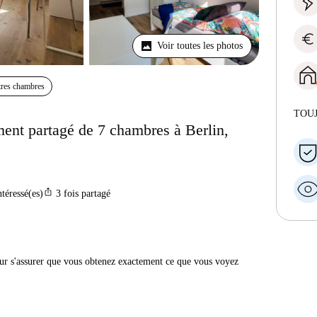
euro
Voir toutes les photos
res chambres
TOU
ent partagé de 7 chambres à Berlin,
ios_share
ntéressé(es)
3
fois partagé
r s'assurer que vous obtenez exactement ce que vous voyez