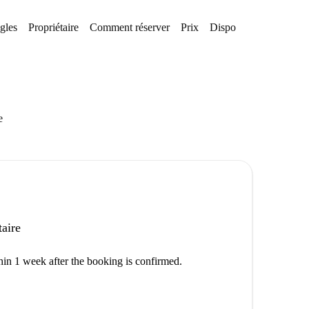
gles
Propriétaire
Comment réserver
Prix
Disponibilités
e
taire
thin 1 week after the booking is confirmed.