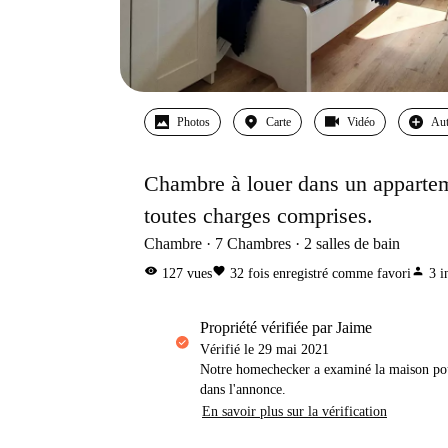
Photos
Carte
Vidéo
Aut
Chambre à louer dans un appartem
toutes charges comprises.
Chambre
7
Chambres
2
salles de bain
visibility
favorite
person
127
vues
32
fois enregistré comme favori
3
i
propriété vérifiée par Jaime
Vérifié le
29 mai 2021
Notre homechecker a examiné la maison pou
dans l'annonce.
En savoir plus sur la vérification