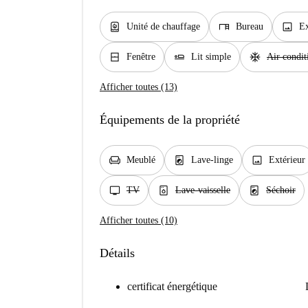
water_heater
desk
image
Unité de chauffage
Bureau
Ex
window_closed
airline_seat_flat
ac_unit
Fenêtre
Lit simple
Air condit
Afficher toutes (13)
Équipements de la propriété
chair
local_laundry_service
image
Meublé
Lave-linge
Extérieur
tv
dishwasher_gen
local_laundry_service
TV
Lave-vaisselle
Séchoir
Afficher toutes (10)
Détails
certificat énergétique