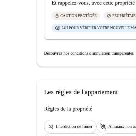
Et rappelez-vous, avec cette propriété
lock
check_circle
CAUTION PROTÉGÉE
PROPRIÉTAIR
24H POUR VÉRIFIER VOTRE NOUVELLE M
Découvrez nos conditions d'annulation transparentes
Les règles de l'appartement
Règles de la propriété
smoke_free
pet_supplies
Interdiction de fumer
Animaux non a