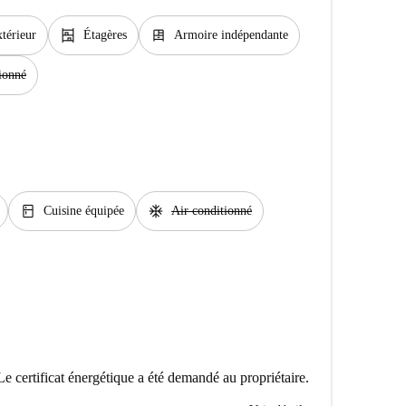
shelves
dresser
térieur
Étagères
Armoire indépendante
ionné
kitchen
ac_unit
Cuisine équipée
Air conditionné
Le certificat énergétique a été demandé au propriétaire.