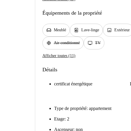
Équipements de la propriété
chair
local_laundry_service
image
Meublé
Lave-linge
Extérieur
ac_unit
tv
Air conditionné
TV
Afficher toutes (11)
Détails
certificat énergétique
Type de propriété: appartement
Etage: 2
Ascenseur: non