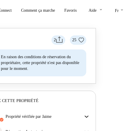
keyboard_arrow_down
keyboard_arrow_down
Connect
Comment ça marche
Favoris
Aide
Fr
2
25
En raison des conditions de réservation du
propriétaire, cette propriété n'est pas disponible
pour le moment.
 CETTE PROPRIÉTÉ
propriété vérifiée par Jaime
Notre homechecker a examiné la maison pour