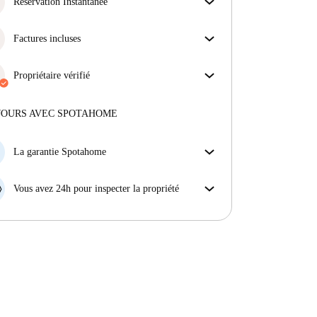
s'assurer que vous obtenez exactement ce que vous
Réservation Instantanée
voyez dans l'annonce.
Bonne nouvelle : votre demande de réservation sera
En savoir plus sur la vérification
acceptée immédiatement si elle satisfait les
Factures incluses
conditions de la Réservation Instantanée.
Profitez d'une vie sans soucis avec les factures
incluses, couvrant le loyer et les services pour une
Propriétaire vérifié
expérience de location sans tracas.
Professionnel
·
7 ans
avec nous
Plus d'informations sur ce propriétaire
JOURS AVEC SPOTAHOME
En savoir plus sur la vérification
La garantie Spotahome
Si le propriétaire annule votre réservation sans
préavis, nous allons soit (A) vous payer une chambre
Vous avez 24h pour inspecter la propriété
d'hôtel et vous aider à trouver un autre logement,
Si le bien ne correspond pas exactement à l'annonce
soit (B) vous rembourser en totalité.
que vous avez vue sur Spotahome, veuillez nous le
faire savoir dans les 24 heures suivant votre arrivée
afin que nous puissions trouver une solution.