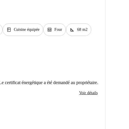
kitchen
oven_gen
square_foot
Cuisine équipée
Four
68 m2
Le certificat énergétique a été demandé au propriétaire.
Voir détails