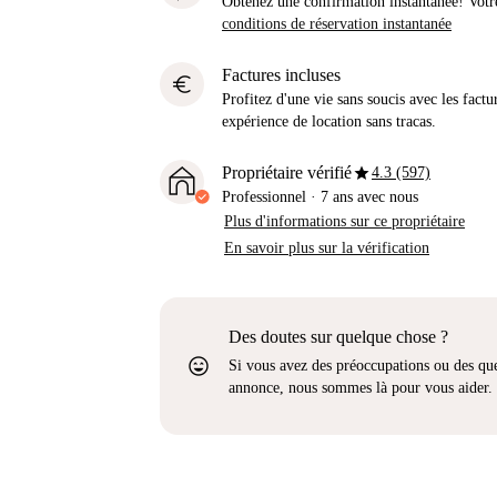
Obtenez une confirmation instantanée! Votr
conditions de réservation instantanée
Factures incluses
euro
Profitez d'une vie sans soucis avec les factu
expérience de location sans tracas.
star
Propriétaire vérifié
4.3 (597)
Professionnel
·
7 ans
avec nous
Plus d'informations sur ce propriétaire
En savoir plus sur la vérification
Des doutes sur quelque chose ?
sentiment_very_satisfied
Si vous avez des préoccupations ou des que
annonce, nous sommes là pour vous aider.