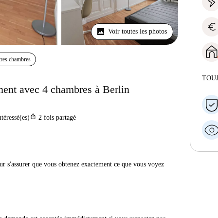
euro
Voir toutes les photos
res chambres
TOU
ent avec 4 chambres à Berlin
ios_share
ntéressé(es)
2
fois partagé
r s'assurer que vous obtenez exactement ce que vous voyez