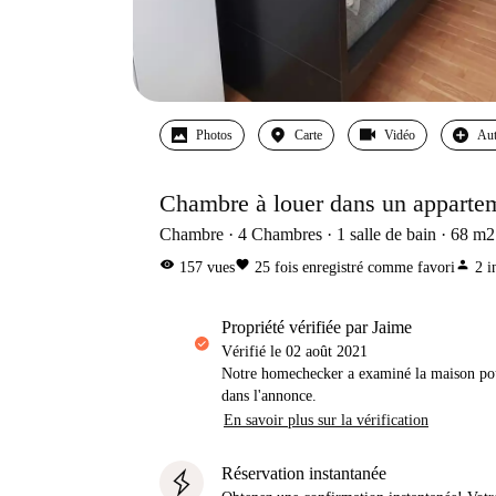
Photos
Carte
Vidéo
Aut
Chambre à louer dans un appartem
Chambre
4
Chambres
1
salle de bain
68
m2
visibility
favorite
person
157
vues
25
fois enregistré comme favori
2
i
propriété vérifiée par Jaime
Vérifié le
02 août 2021
Notre homechecker a examiné la maison pou
dans l'annonce.
En savoir plus sur la vérification
Réservation instantanée