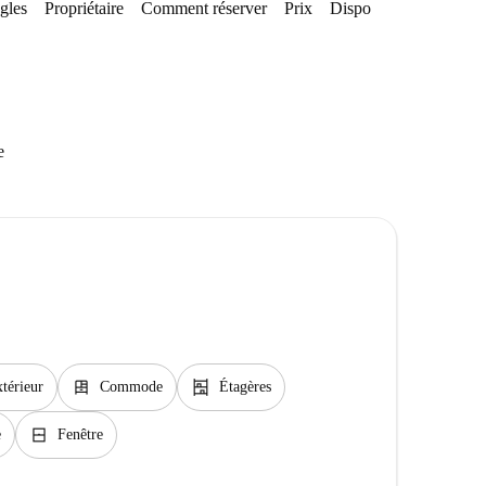
gles
Propriétaire
Comment réserver
Prix
Disponibilités
e
dresser
shelves
térieur
Commode
Étagères
window_closed
e
Fenêtre