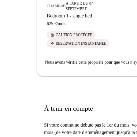
À PARTIR DU 07
CHAMBRE
■
SEPTEMBRE
Bedroom 1 - single bed
625 €
/
mois
lock
CAUTION PROTÉGÉE
electric_bolt
RÉSERVATION INSTANTANÉE
Nous avons vérifié cette propriété pour que vous n'aye
À tenir en compte
Si votre contrat ne débute pas le 1er du mois, vo
mois (de votre date d'emménagement jusqu'à la fi