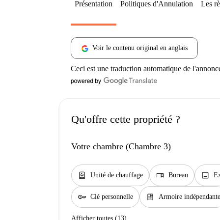
Présentation
Politiques d'Annulation
Les rè
Voir le contenu original en anglais
Ceci est une traduction automatique de l'annonc
Qu'offre cette propriété ?
Votre chambre (Chambre 3)
water_heater
desk
image
Unité de chauffage
Bureau
Ex
key
dresser
Clé personnelle
Armoire indépendant
Afficher toutes (13)