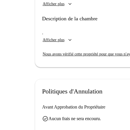
keyboard_arrow_down
Afficher plus
standing. Les couples ne sont pas admis, mais l
Situé dans un quartier animé de Berlin, vous trou
Description de la chambre
Theodor Heuss Platz et le Mahnmal Ewige Flam
restaurants comme Block House et Prime Kebab 
.
quartier offre une excellente accessibilité et une
keyboard_arrow_down
Afficher plus
Nous avons vérifié cette propriété pour que vous n'aye
Politiques d'Annulation
Avant Approbation du Propriétaire
check_circle
Aucun frais ne sera encouru.