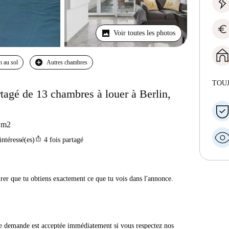
euro
Voir toutes les photos
n au sol
Autres chambres
TOU
agé de 13 chambres à louer à Berlin,
m2
ios_share
intéressé(es)
4
fois partagé
urer que tu obtiens exactement ce que tu vois dans l'annonce.
e demande est acceptée immédiatement si vous respectez nos