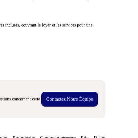
res incluses, couvrant le loyer et les services pour une
Contactez Notre Équipe
stions concernant cette
gles
Propriétaire
Comment réserver
Prix
Disponibilités