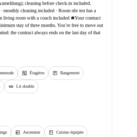
(Anmeldung); cleaning before check-in included.
e · monthly cleaning included · Room nbr ten has a
n living room with a couch included 🛎️Your contract
minimum stay of three months. You’re free to move out
ind: the contract always ends on the last day of that
shelves
package
ommode
Étagères
Rangement
airline_seat_flat
e
Lit double
elevator
kitchen
inge
Ascenseur
Cuisine équipée