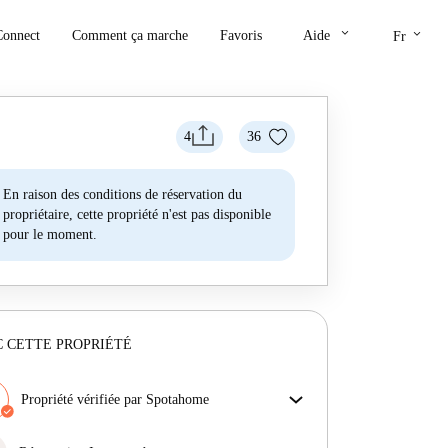
keyboard_arrow_down
keyboard_arrow_down
Connect
Comment ça marche
Favoris
Aide
Fr
4
36
En raison des conditions de réservation du
propriétaire, cette propriété n'est pas disponible
pour le moment.
 CETTE PROPRIÉTÉ
Propriété vérifiée par Spotahome
Notre équipe a vérifié la maison pour s'assurer que tu