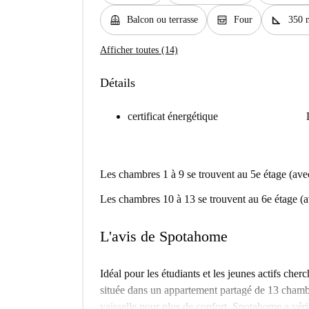
balcony
oven_gen
square_foot
Balcon ou terrasse
Four
350 
Afficher toutes (14)
Détails
certificat énergétique
Les chambres 1 à 9 se trouvent au 5e étage (avec
Les chambres 10 à 13 se trouvent au 6e étage (av
L'avis de Spotahome
Idéal pour les étudiants et les jeunes actifs ch
située dans un appartement partagé de 13 chambr
vaisselle pour plus de confort. Spotahome a vérifi