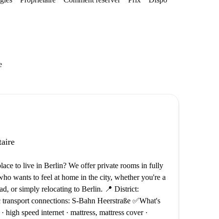
e
taire
ce to live in Berlin? We offer private rooms in fully
ho wants to feel at home in the city, whether you're a
d, or simply relocating to Berlin. 📍 District:
c transport connections: S-Bahn Heerstraße ✅What's
r · high speed internet · mattress, mattress cover ·