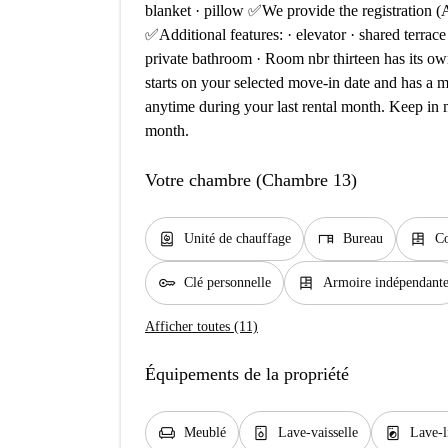
blanket · pillow ✅We provide the registration 
✅Additional features: · elevator · shared terrac
private bathroom · Room nbr thirteen has its ow
starts on your selected move-in date and has a 
anytime during your last rental month. Keep in m
month.
Votre chambre (Chambre 13)
water_heater
desk
dresser
Unité de chauffage
Bureau
C
key
dresser
Clé personnelle
Armoire indépendant
Afficher toutes (11)
Équipements de la propriété
chair
dishwasher_gen
local_laundry_service
Meublé
Lave-vaisselle
Lave-l