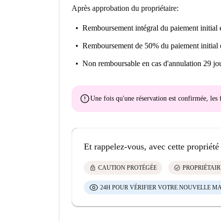
Après approbation du propriétaire:
Remboursement intégral du paiement initial
e
Remboursement de 50% du paiement initial
Non remboursable
en cas d'annulation 29 jou
error
Une fois qu'une réservation est confirmée, le
Et rappelez-vous, avec cette propriété
lock
check_circle
CAUTION PROTÉGÉE
PROPRIÉTAIR
24H POUR VÉRIFIER VOTRE NOUVELLE M