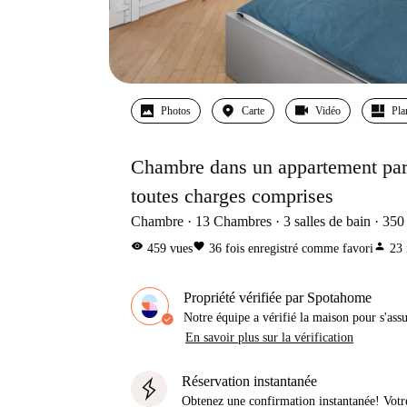
Photos
Carte
Vidéo
Pla
Chambre dans un appartement part
toutes charges comprises
Chambre
13
Chambres
3
salles de bain
350
visibility
favorite
person
459
vues
36
fois enregistré comme favori
23
Propriété vérifiée par Spotahome
Notre équipe a vérifié la maison pour s'ass
En savoir plus sur la vérification
Réservation instantanée
Obtenez une confirmation instantanée! Votr