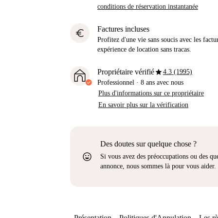
conditions de réservation instantanée
Factures incluses
euro
Profitez d'une vie sans soucis avec les factu
expérience de location sans tracas.
star
Propriétaire vérifié
4.3 (1995)
Professionnel
·
8 ans
avec nous
Plus d'informations sur ce propriétaire
En savoir plus sur la vérification
Des doutes sur quelque chose ?
sentiment_very_satisfied
Si vous avez des préoccupations ou des que
annonce, nous sommes là pour vous aider.
Présentation
Politiques d'Annulation
Les rè