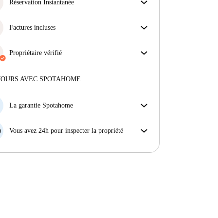
obtiens exactement ce que tu vois dans l'annonce.
Réservation Instantanée
En savoir plus sur la vérification
Bonne nouvelle : votre demande de réservation sera
acceptée immédiatement si elle satisfait les
Factures incluses
conditions de la Réservation Instantanée.
Profitez d'une vie sans soucis avec les factures
incluses, couvrant le loyer et les services pour une
Propriétaire vérifié
expérience de location sans tracas.
Professionnel
·
8 ans
avec nous
Plus d'informations sur ce propriétaire
JOURS AVEC SPOTAHOME
En savoir plus sur la vérification
La garantie Spotahome
Si le propriétaire annule votre réservation sans
préavis, nous allons soit (A) vous payer une chambre
Vous avez 24h pour inspecter la propriété
d'hôtel et vous aider à trouver un autre logement,
Si le bien ne correspond pas exactement à l'annonce
soit (B) vous rembourser en totalité.
que vous avez vue sur Spotahome, veuillez nous le
faire savoir dans les 24 heures suivant votre arrivée
afin que nous puissions trouver une solution.