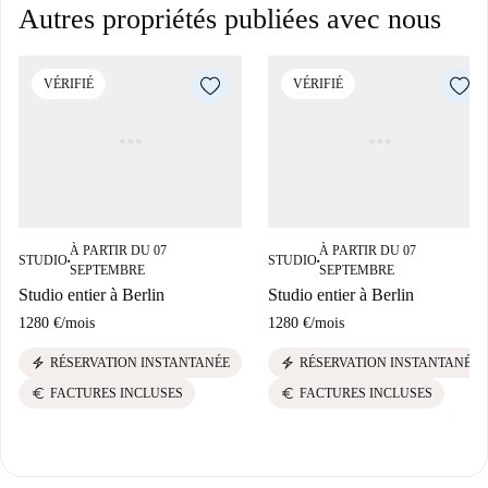
Autres propriétés publiées avec nous
VÉRIFIÉ
VÉRIFIÉ
À PARTIR DU 07
À PARTIR DU 07
STUDIO
STUDIO
■
■
SEPTEMBRE
SEPTEMBRE
Studio entier à Berlin
Studio entier à Berlin
1280 €
/
mois
1280 €
/
mois
electric_bolt
electric_bolt
RÉSERVATION INSTANTANÉE
RÉSERVATION INSTANTANÉE
euro
euro
FACTURES INCLUSES
FACTURES INCLUSES