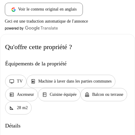
Voir le contenu original en anglais
Ceci est une traduction automatique de l'annonce
Qu'offre cette propriété ?
Équipements de la propriété
tv
local_laundry_service
TV
Machine à laver dans les parties communes
elevator
kitchen
balcony
Ascenseur
Cuisine équipée
Balcon ou terrasse
square_foot
28 m2
Détails