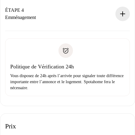
Si accepté, nous vous facturerons et vous mettrons en
contact avec le propriétaire.
ÉTAPE 4
Si refusé : aucun prélèvement et nous vous proposerons
Emménagement
d’autres options.
Accordez avec le propriétaire les détails de votre arrivée,
Documents requis si votre logement est «
Spotahome plus
remise des clés, etc.
».
Spotahome transférera le premier paiement au propriétaire
Pièce d’identité ou Passeport
uniquement si aucun problème n'est signalé.
Justificatif de solvabilité
Domiciliation bancaire
Politique de Vérification 24h
Vous disposez de 24h après l’arrivée pour signaler toute différence
importante entre l’annonce et le logement. Spotahome fera le
nécessaire.
Prix