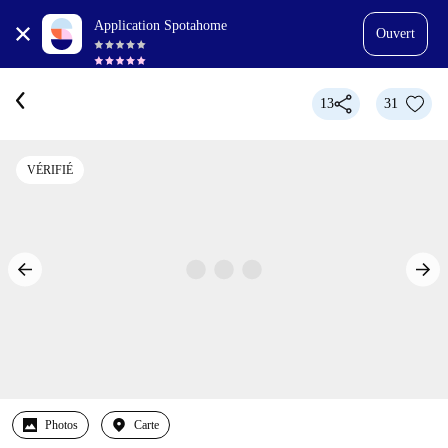
Application Spotahome
Ouvert
13
31
VÉRIFIÉ
Photos
Carte