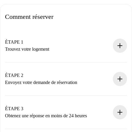
Comment réserver
ÉTAPE 1
Trouvez votre logement
Processus de réservation 100% en ligne.
Logements et Propriétaires vérifiés.
Vous disposez à l’avance de toutes les informations
ÉTAPE 2
nécessaires.
Envoyez votre demande de réservation
Envoyez les informations essentielles sur votre profil et
votre mode de paiement.
Nous ne vous facturerons rien tant que le propriétaire
ÉTAPE 3
n’aura pas accepté.
Obtenez une réponse en moins de 24 heures
Le propriétaire dispose de 24 heures pour confirmer.