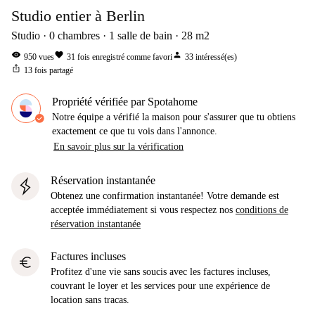
Studio entier à Berlin
Studio
0
chambres
1
salle de bain
28
m2
visibility
favorite
person
950
vues
31
fois enregistré comme favori
33
intéressé(es)
ios_share
13
fois partagé
Propriété vérifiée par Spotahome
Notre équipe a vérifié la maison pour s'assurer que tu obtiens
exactement ce que tu vois dans l'annonce.
En savoir plus sur la vérification
Réservation instantanée
Obtenez une confirmation instantanée! Votre demande est
acceptée immédiatement si vous respectez nos
conditions de
réservation instantanée
Factures incluses
euro
Profitez d'une vie sans soucis avec les factures incluses,
couvrant le loyer et les services pour une expérience de
location sans tracas.