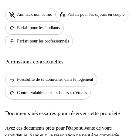
pet_supplies
partner_heart
Animaux non admis
Parfait pour les séjours en couple
school
Parfait pour les étudiants
business_center
Parfait pour les professionnels
Permissions contractuelles
credit_score
Possibilité de se domicilier dans le logement
school
Contrat valable pour les bourses d'études
Documents nécessaires pour réserver cette propriété
Ayez ces documents prêts pour l'étape suivante de votre
candidature. Sans eux, la réservation ne peut être complétée.