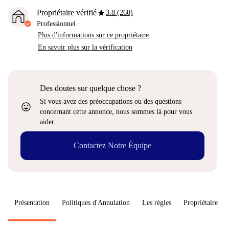
star
Propriétaire vérifié
3.8 (260)
Professionnel
·
Plus d'informations sur ce propriétaire
En savoir plus sur la vérification
Des doutes sur quelque chose ?
Si vous avez des préoccupations ou des questions
sentiment_very_satisfied
concernant cette annonce, nous sommes là pour vous
aider.
Contactez Notre Équipe
Présentation
Politiques d'Annulation
Les règles
Propriétaire