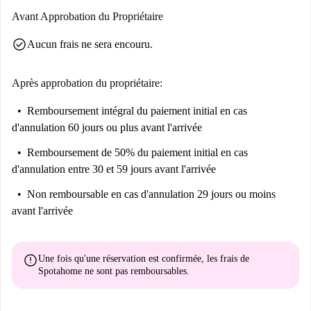
facile, d'une télévision connectée pour le divertissement, d'un espace
Avant Approbation du Propriétaire
repas dédié pour recevoir et d'une kitchenette entièrement équipée pour
check_circle
Aucun frais ne sera encouru.
tous vos besoins culinaires. Alliant parfaitement style et fonctionnalité,
cet appartement offre une expérience de vie urbaine confortable et
pratique au cœur de Berlin.
Après approbation du propriétaire:
Étage : 1er étage
Remboursement intégral du paiement initial
en cas
d'annulation 60 jours ou plus avant l'arrivée
Remboursement de 50% du paiement initial
en cas
d'annulation entre 30 et 59 jours avant l'arrivée
Non remboursable
en cas d'annulation 29 jours ou moins
avant l'arrivée
error
Une fois qu'une réservation est confirmée, les frais de
Spotahome
ne sont pas remboursables
.