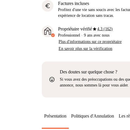
Factures incluses
euro
Profitez d'une vie sans soucis avec les factu
expérience de location sans tracas.
star
Propriétaire vérifié
4.3 (162)
Professionnel
·
9 ans
avec nous
Plus d'informations sur ce propriétaire
En savoir plus sur la vérification
Des doutes sur quelque chose ?
sentiment_very_satisfied
Si vous avez des préoccupations ou des que
annonce, nous sommes là pour vous aider.
Présentation
Politiques d'Annulation
Les rè