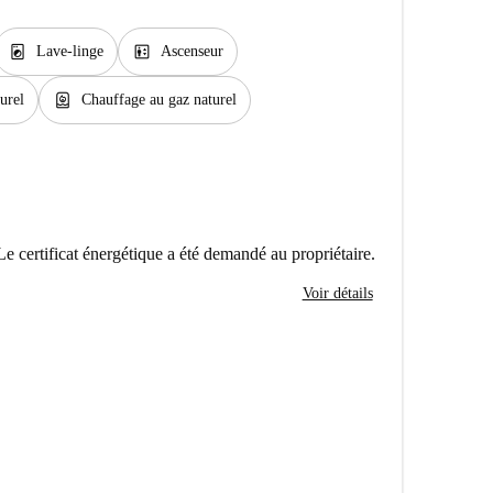
local_laundry_service
elevator
Lave-linge
Ascenseur
water_heater
urel
Chauffage au gaz naturel
Le certificat énergétique a été demandé au propriétaire.
Voir détails