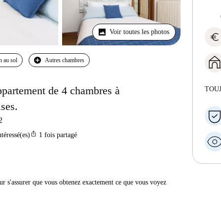
Voir toutes les photos
euro
n au sol
Autres chambres
ppartement de 4 chambres à
TOU
ses.
2
ios_share
ntéressé(es)
1
fois partagé
r s'assurer que vous obtenez exactement ce que vous voyez