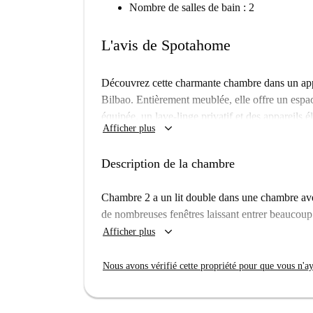
Nombre de salles de bain : 2
L'avis de Spotahome
Découvrez cette charmante chambre dans un app
Bilbao. Entièrement meublée, elle offre un espa
équipée, un lave-linge privatif et des appareils é
keyboard_arrow_down
Afficher plus
Toutes les charges (électricité, eau, gaz et Wi-Fi
emménagement sans souci.
Description de la chambre
Solokoetxe est un quartier animé de Bilbao, offr
China et Bar Bestebat Doner Kebab sont à deux 
Chambre 2 a un lit double dans une chambre avec
adresses dans les environs, comme Marisquería T
de nombreuses fenêtres laissant entrer beaucoup 
lieu idéal pour les gourmands. Réservez votre 
keyboard_arrow_down
Afficher plus
charme de Solokoetxe.
Nous avons vérifié cette propriété pour que vous n'aye