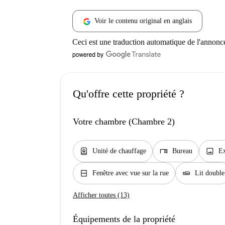
Voir le contenu original en anglais
Ceci est une traduction automatique de l'annonc
Qu'offre cette propriété ?
Votre chambre (Chambre 2)
water_heater
desk
image
Unité de chauffage
Bureau
Ex
window_closed
airline_seat_flat
Fenêtre avec vue sur la rue
Lit double
Afficher toutes (13)
Équipements de la propriété