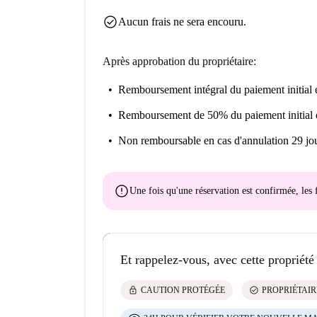
check_circle
Aucun frais ne sera encouru.
Après approbation du propriétaire:
Remboursement intégral du paiement initial
e
Remboursement de 50% du paiement initial
Non remboursable
en cas d'annulation 29 jou
error
Une fois qu'une réservation est confirmée, le
Et rappelez-vous, avec cette propriété
lock
check_circle
CAUTION PROTÉGÉE
PROPRIÉTAIR