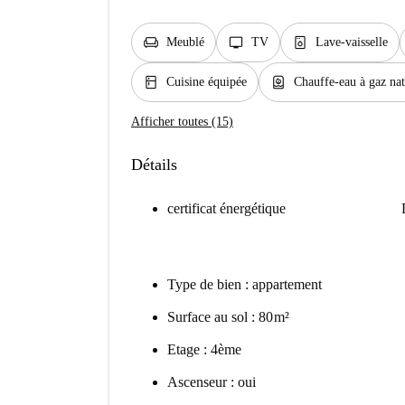
chair
tv
dishwasher_gen
Meublé
TV
Lave-vaisselle
kitchen
water_heater
Cuisine équipée
Chauffe-eau à gaz nat
Afficher toutes (15)
Détails
certificat énergétique
Type de bien : appartement
Surface au sol : 80 m²
Etage : 4ème
Ascenseur : oui