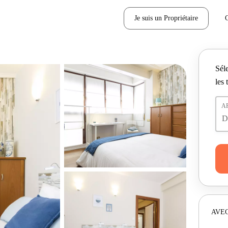
Je suis un Propriétaire
Séle
les 
A
AVEC