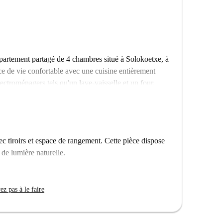
artement partagé de 4 chambres situé à Solokoetxe, à
ce de vie confortable avec une cuisine entièrement
lectroménagers tels qu'un lave-vaisselle et un four.
) sont comprises. Le linge de lit est fourni, pour un
ant un large choix de restaurants à proximité. Muralla
pas. Vous trouverez également d'autres excellentes
 tiroirs et espace de rangement. Cette pièce dispose
elenecora et Bar Fermín, faisant de ce quartier un
de lumière naturelle.
prochain logement avec Spotahome et découvrez le
z pas à le faire