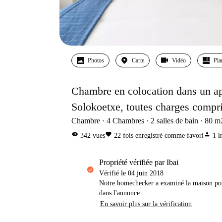
Photos
Carte
Vidéo
Pla
Chambre en colocation dans un a
Solokoetxe, toutes charges compri
Chambre
4
Chambres
2
salles de bain
80
m
visibility
favorite
person
342
vues
22
fois enregistré comme favori
1
i
propriété vérifiée par Ibai
Vérifié le
04 juin 2018
Notre homechecker a examiné la maison pou
dans l'annonce.
En savoir plus sur la vérification