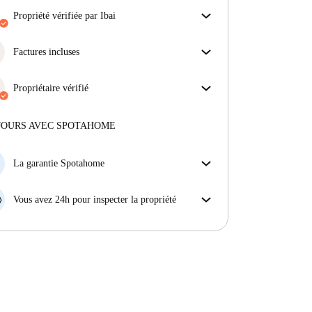
propriété vérifiée par Ibai
Notre homechecker a examiné la maison pour
s'assurer que vous obtenez exactement ce que vous
Factures incluses
voyez dans l'annonce.
Profitez d'une vie sans soucis avec les factures
En savoir plus sur la vérification
incluses, couvrant le loyer et les services pour une
Propriétaire vérifié
expérience de location sans tracas.
Professionnel
·
9 ans
avec nous
Plus d'informations sur ce propriétaire
JOURS AVEC SPOTAHOME
En savoir plus sur la vérification
La garantie Spotahome
Si le propriétaire annule votre réservation sans
préavis, nous allons soit (A) vous payer une chambre
Vous avez 24h pour inspecter la propriété
d'hôtel et vous aider à trouver un autre logement,
Si le bien ne correspond pas exactement à l'annonce
soit (B) vous rembourser en totalité.
que vous avez vue sur Spotahome, veuillez nous le
faire savoir dans les 24 heures suivant votre arrivée
afin que nous puissions trouver une solution.