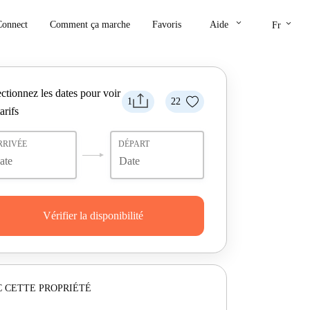
keyboard_arrow_down
keyboard_arrow_down
Connect
Comment ça marche
Favoris
Aide
Fr
ctionnez les dates pour voir
1
22
tarifs
RRIVÉE
DÉPART
Vérifier la disponibilité
 CETTE PROPRIÉTÉ