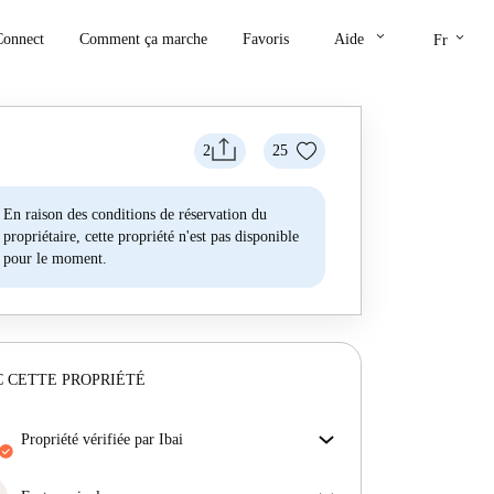
keyboard_arrow_down
keyboard_arrow_down
Connect
Comment ça marche
Favoris
Aide
Fr
2
25
En raison des conditions de réservation du
propriétaire, cette propriété n'est pas disponible
pour le moment.
 CETTE PROPRIÉTÉ
propriété vérifiée par Ibai
Notre homechecker a examiné la maison pour