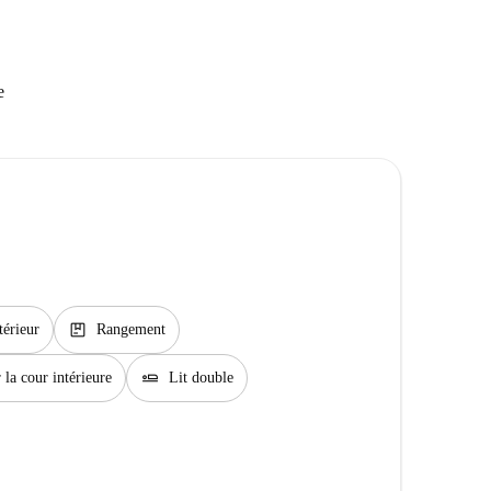
e
package
térieur
Rangement
airline_seat_flat
 la cour intérieure
Lit double