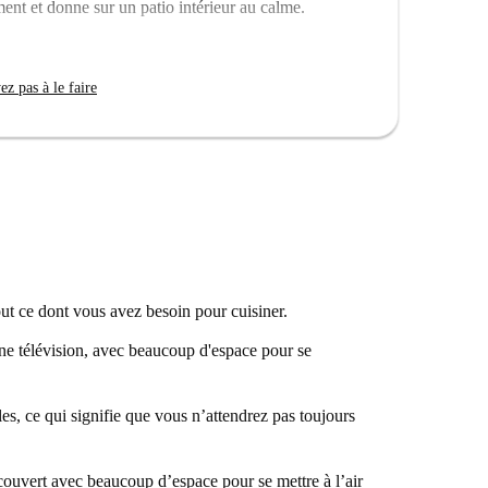
nt et donne sur un patio intérieur au calme.
ortant un Panier de Briques Sur la Tête, pour une
maintenant et profitez d'un cadre de vie dynamique et
z pas à le faire
ut ce dont vous avez besoin pour cuisiner.
ne télévision, avec beaucoup d'espace pour se
s, ce qui signifie que vous n’attendrez pas toujours
ouvert avec beaucoup d’espace pour se mettre à l’air