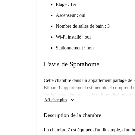
Etage : 1er
Ascenseur : oui
Nombre de salles de bain : 3
Wi-Fi installé : oui
Stationnement : non
L'avis de Spotahome
Cette chambre dans un appartement partagé de 8
Bilbao. L'appartement est meublé et comprend u
équipée avec lave-vaisselle et four, ainsi qu'un 
keyboard_arrow_down
Afficher plus
et les charges sont à la charge du propriétaire. I
inclut toutes les charges (électricité, eau, gaz, W
Description de la chambre
a été personnellement vérifié par Spotahome, gag
Abando est un quartier dynamique de Bilbao of
La chambre 7 est équipée d'un lit simple, d'un bu
services et points d'intérêt. À proximité, vous t