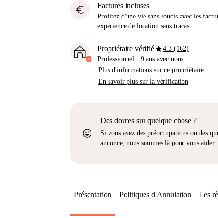
Factures incluses
euro
Profitez d'une vie sans soucis avec les factu
expérience de location sans tracas.
star
Propriétaire vérifié
4.3 (162)
Professionnel
·
9 ans
avec nous
Plus d'informations sur ce propriétaire
En savoir plus sur la vérification
Des doutes sur quelque chose ?
sentiment_very_satisfied
Si vous avez des préoccupations ou des que
annonce, nous sommes là pour vous aider.
Présentation
Politiques d'Annulation
Les rè