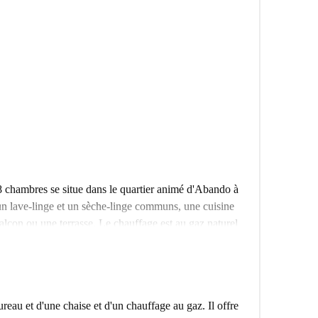
 chambres se situe dans le quartier animé d'Abando à
n lave-linge et un sèche-linge communs, une cuisine
balcon ou une terrasse. Le chauffage est au gaz naturel
déal pour les étudiants et les jeunes actifs, ce logement
i-Fi), la taxe d'habitation et le linge de lit. Ce logement
e de confort et de qualité.
frant un accès facile à de nombreux commerces et
reau et d'une chaise et d'un chauffage au gaz. Il offre
rouverez notamment les restaurants Assafir et