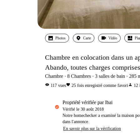
Photos
Carte
Vidéo
Pla
Chambre en colocation dans un ap
Abando, toutes charges comprises, 
Chambre
8
Chambres
3
salles de bain
285
visibility
favorite
person
117
vues
25
fois enregistré comme favori
12
propriété vérifiée par Ibai
Vérifié le
30 août 2018
Notre homechecker a examiné la maison pou
dans l'annonce.
En savoir plus sur la vérification