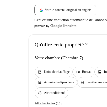
Voir le contenu original en anglais
Ceci est une traduction automatique de l'annonc
Qu'offre cette propriété ?
Votre chambre (Chambre 7)
water_heater
desk
window_open
Unité de chauffage
Bureau
In
dresser
window_closed
Armoire indépendante
Fenêtre vue sur
ac_unit
Air conditionné
Afficher toutes (14)