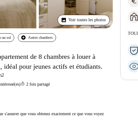
euro
Voir toutes les photos
TOU
n au sol
Autres chambres
partement de 8 chambres à louer à
idéal pour jeunes actifs et étudiants.
m2
ios_share
intéressé(es)
2
fois partagé
r s'assurer que vous obtenez exactement ce que vous voyez