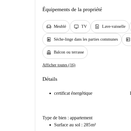
Équipements de la propriété
chair
tv
dishwasher_gen
Meublé
TV
Lave-vaisselle
local_laundry_service
elevator
Sèche-linge dans les parties communes
balcony
Balcon ou terrasse
Afficher toutes (16)
Détails
certificat énergétique
Type de bien : appartement
Surface au sol : 285 m²