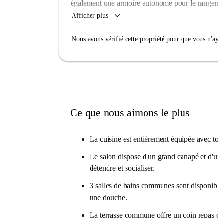
également une armoire autonome pour le rangeme
Alimentación, ainsi que la Statue de la Femme P
keyboard_arrow_down
Afficher plus
immersion culturelle. Réservez votre séjour dès 
pratique !
Nous avons vérifié cette propriété pour que vous n'aye
Ce que nous aimons le plus
La cuisine est entièrement équipée avec to
Le salon dispose d'un grand canapé et d'u
détendre et socialiser.
3 salles de bains communes sont disponible
une douche.
La terrasse commune offre un coin repas c