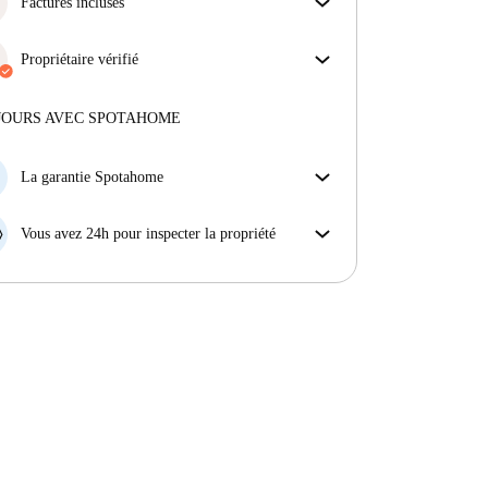
s'assurer que vous obtenez exactement ce que vous
Factures incluses
voyez dans l'annonce.
Profitez d'une vie sans soucis avec les factures
En savoir plus sur la vérification
incluses, couvrant le loyer et les services pour une
Propriétaire vérifié
expérience de location sans tracas.
Professionnel
·
9 ans
avec nous
Plus d'informations sur ce propriétaire
JOURS AVEC SPOTAHOME
En savoir plus sur la vérification
La garantie Spotahome
Si le propriétaire annule votre réservation sans
préavis, nous allons soit (A) vous payer une chambre
Vous avez 24h pour inspecter la propriété
d'hôtel et vous aider à trouver un autre logement,
Si le bien ne correspond pas exactement à l'annonce
soit (B) vous rembourser en totalité.
que vous avez vue sur Spotahome, veuillez nous le
faire savoir dans les 24 heures suivant votre arrivée
afin que nous puissions trouver une solution.