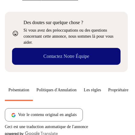
Des doutes sur quelque chose ?
Si vous avez des préoccupations ou des questions
sentiment_very_satisfied
concernant cette annonce, nous sommes là pour vous
aider.
Contactez Notre Équipe
Présentation
Politiques d'Annulation
Les règles
Propriétaire
Voir le contenu original en anglais
Ceci est une traduction automatique de l'annonce