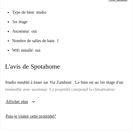
Type de bien: studio
1er étage
Ascenseur: oui
Nombre de salles de bain: 1
Wifi installé: oui
L'avis de Spotahome
Studio meublé à louer sur Via Zamboni . Le bien est au 1er étage d'un
immeuble avec ascenseur. La propriété comprend la climatisation.
Important: - Veuillez noter que cet établissement ne possède pas de lave-
keyboard_arrow_down
Afficher plus
linge.
Puis-je visiter cette propriété?