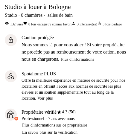
Studio à louer à Bologne
Studio
0
chambres
salles de bain
visibility
favorite
person
ios_share
132
vues
8
fois enregistré comme favori
3
intéressé(es)
3
fois partagé
Caution protégée
lock
Nous sommes là pour vous aider ! Si votre propriétaire
ne procède pas au remboursement de votre cation, nous
nous en chargerons.
Plus d'informations
Spotahome PLUS
Offre la meilleure expérience en matière de sécurité pour nos
locataires en offrant l'accès aux normes de sécurité les plus
élevées et un soutien supplémentaire tout au long de la
location.
Voir plus
star
Propriétaire vérifié
4.3 (56)
Professionnel
·
7 ans
avec nous
Plus d'informations sur ce propriétaire
En savoir plus sur la vérification