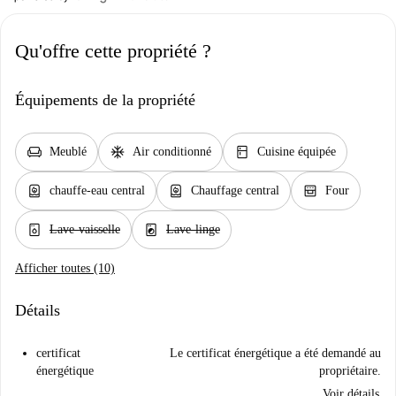
Qu'offre cette propriété ?
Équipements de la propriété
chair
ac_unit
kitchen
Meublé
Air conditionné
Cuisine équipée
water_heater
water_heater
oven_gen
chauffe-eau central
Chauffage central
Four
dishwasher_gen
local_laundry_service
Lave-vaisselle
Lave-linge
Afficher toutes (10)
Détails
certificat
Le certificat énergétique a été demandé au
énergétique
propriétaire.
Voir détails