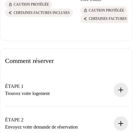
lock
CAUTION PROTÉGÉE
lock
CAUTION PROTÉGÉE
euro
CERTAINES FACTURES INCLUSES
euro
CERTAINES FACTURES IN
Comment réserver
ÉTAPE 1
Trouvez votre logement
Processus de réservation 100% en ligne.
Logements et Propriétaires vérifiés.
Vous disposez à l’avance de toutes les informations
ÉTAPE 2
nécessaires.
Envoyez votre demande de réservation