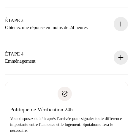
Envoyez les informations essentielles sur votre profil et
votre mode de paiement.
Nous ne vous facturerons rien tant que le propriétaire
ÉTAPE 3
n’aura pas accepté.
Obtenez une réponse en moins de 24 heures
Le propriétaire dispose de 24 heures pour confirmer.
Si accepté, nous vous facturerons et vous mettrons en
contact avec le propriétaire.
ÉTAPE 4
Si refusé : aucun prélèvement et nous vous proposerons
Emménagement
d’autres options.
Accordez avec le propriétaire les détails de votre arrivée,
Documents requis si votre logement est «
Spotahome plus
remise des clés, etc.
».
Spotahome transférera le premier paiement au propriétaire
Pièce d’identité ou Passeport
uniquement si aucun problème n'est signalé.
Justificatif de solvabilité
Domiciliation bancaire
Politique de Vérification 24h
Vous disposez de 24h après l’arrivée pour signaler toute différence
importante entre l’annonce et le logement. Spotahome fera le
nécessaire.