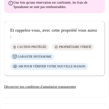
error
Une fois qu'une réservation est confirmée, les frais de
Spotahome
ne sont pas remboursables
.
Et rappelez-vous, avec cette propriété vous aurez
:
lock
check_circle
CAUTION PROTÉGÉE
PROPRIÉTAIRE VÉRIFIÉ
GARANTIE SPOTAHOME
24H POUR VÉRIFIER VOTRE NOUVELLE MAISON
Découvrez nos conditions d'annulation transparentes