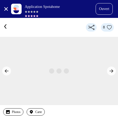
Application Spotahome
Ouvert
3
8
Photos
Carte