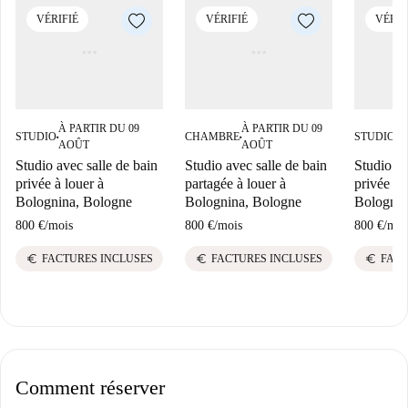
VÉRIFIÉ
VÉRIFIÉ
VÉRIF
À PARTIR DU 09
À PARTIR DU 09
À
STUDIO
CHAMBRE
STUDIO
■
■
■
AOÛT
AOÛT
A
Studio avec salle de bain
Studio avec salle de bain
Studio av
privée à louer à
partagée à louer à
privée à 
Bolognina, Bologne
Bolognina, Bologne
Bolognin
800 €
/
mois
800 €
/
mois
800 €
/
moi
euro
euro
euro
FACTURES INCLUSES
FACTURES INCLUSES
FACT
Comment réserver