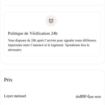
d’autres options.
Accordez avec le propriétaire les détails de votre arrivée,
Documents requis si votre logement est «
Spotahome plus
remise des clés, etc.
».
Spotahome transférera le premier paiement au propriétaire
Pièce d’identité ou Passeport
uniquement si aucun problème n'est signalé.
Justificatif de solvabilité
Domiciliation bancaire
Politique de Vérification 24h
Vous disposez de 24h après l’arrivée pour signaler toute différence
importante entre l’annonce et le logement. Spotahome fera le
nécessaire.
Prix
Loyer mensuel
800 €
dès
par mois