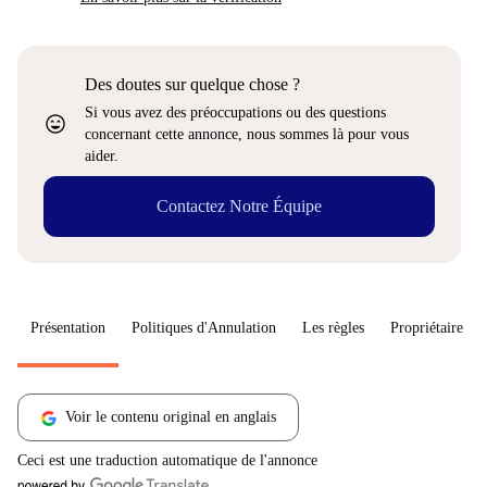
Des doutes sur quelque chose ?
Si vous avez des préoccupations ou des questions
sentiment_very_satisfied
concernant cette annonce, nous sommes là pour vous
aider.
Contactez Notre Équipe
Présentation
Politiques d'Annulation
Les règles
Propriétaire
Voir le contenu original en anglais
Ceci est une traduction automatique de l'annonce