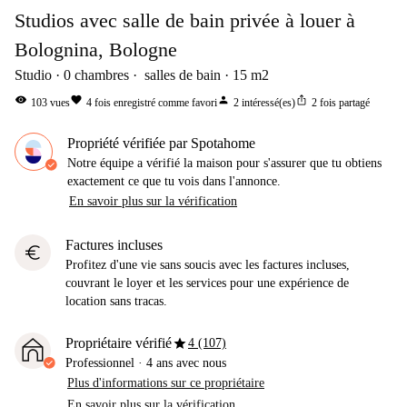
Studios avec salle de bain privée à louer à
Bolognina, Bologne
Studio
0
chambres
salles de bain
15
m2
visibility
favorite
person
ios_share
103
vues
4
fois enregistré comme favori
2
intéressé(es)
2
fois partagé
Propriété vérifiée par Spotahome
Notre équipe a vérifié la maison pour s'assurer que tu obtiens
exactement ce que tu vois dans l'annonce.
En savoir plus sur la vérification
Factures incluses
euro
Profitez d'une vie sans soucis avec les factures incluses,
couvrant le loyer et les services pour une expérience de
location sans tracas.
star
Propriétaire vérifié
4 (107)
Professionnel
·
4 ans
avec nous
Plus d'informations sur ce propriétaire
En savoir plus sur la vérification