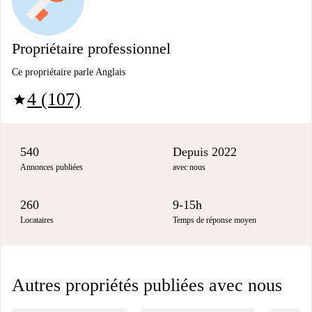
Propriétaire professionnel
Ce propriétaire parle Anglais
4 (107)
star
540
Depuis 2022
Annonces publiées
avec nous
260
9-15h
Locataires
Temps de réponse moyen
Autres propriétés publiées avec nous