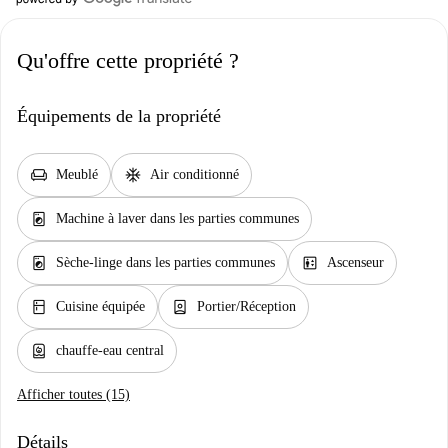
Qu'offre cette propriété ?
Équipements de la propriété
chair
ac_unit
Meublé
Air conditionné
local_laundry_service
Machine à laver dans les parties communes
local_laundry_service
elevator
Sèche-linge dans les parties communes
Ascenseur
kitchen
person_book
Cuisine équipée
Portier/Réception
water_heater
chauffe-eau central
Afficher toutes (15)
Détails