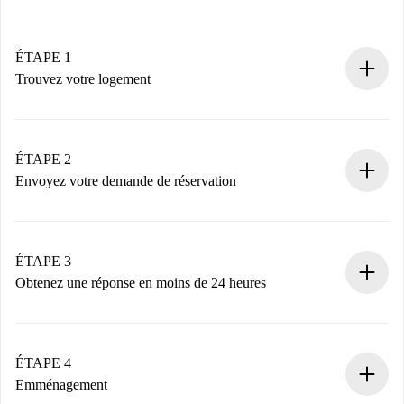
ÉTAPE 1
Trouvez votre logement
Processus de réservation 100% en ligne.
Logements et Propriétaires vérifiés.
Vous disposez à l’avance de toutes les informations
ÉTAPE 2
nécessaires.
Envoyez votre demande de réservation
Envoyez les informations essentielles sur votre profil et
votre mode de paiement.
Nous ne vous facturerons rien tant que le propriétaire
ÉTAPE 3
n’aura pas accepté.
Obtenez une réponse en moins de 24 heures
Le propriétaire dispose de 24 heures pour confirmer.
Si accepté, nous vous facturerons et vous mettrons en
contact avec le propriétaire.
ÉTAPE 4
Si refusé : aucun prélèvement et nous vous proposerons
Emménagement