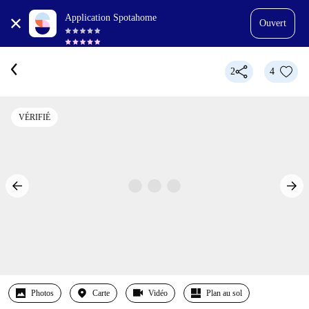
Application Spotahome
Ouvert
2
4
VÉRIFIÉ
Photos
Carte
Vidéo
Plan au sol